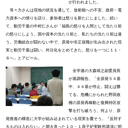
が行われました。
等々力さんは現地の状況を通して、放射能への不安、政府・電
力資本への憤りを語り、参加者は怒りを新たにしました。続い
て、動労千葉の中村仁さんが「福島の怒りを人間として当たり前
の怒りにしよう。国や資本の当たり前と、私たちの当たり前は違
う。労働組合が闘わない中で、原発や非正規職が生み出された現
実と動労千葉は闘い、外注化をとめてきた。怒りを一つに１１・
６へ」とアピール。
全学連の大森靖之副委員長
が基調報告。「全原発５４基
中、４４基が停止。闘えば勝
てる。危機にかられた野田政
権の原発再稼動と復興特区攻
撃を打ち破ろう。何より、原
発推進の構造に大学が組み込まれている現実を覆そう。『反対す
るものは入れない』と開き直った１０・１原子炉実験所講演に明