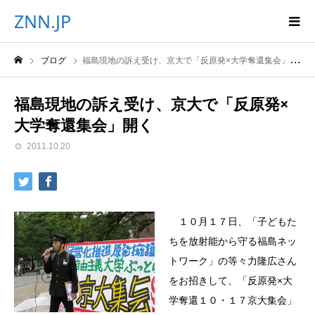
ZNN.JP
ブログ
福島現地の訴え受け、京大で「反原発×大学奪還集会」開く
福島現地の訴え受け、京大で「反原発×
大学奪還集会」開く
2011.10.20
１０月１７日、「子どもた
ちを放射能から守る福島ネッ
トワーク」の等々力隆広さん
をお招きして、「反原発×大
学奪還１０・１７京大集会」