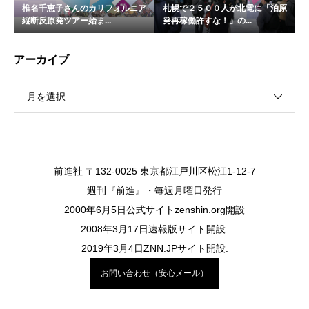
椎名千恵子さんのカリフォルニア
札幌で２５００人が北電に「泊原
縦断反原発ツアー始ま...
発再稼働許すな！」の...
アーカイブ
月を選択
前進社 〒132-0025 東京都江戸川区松江1-12-7
週刊『前進』・毎週月曜日発行
2000年6月5日公式サイトzenshin.org開設
2008年3月17日速報版サイト開設.
2019年3月4日ZNN.JPサイト開設.
お問い合わせ（安心メール）