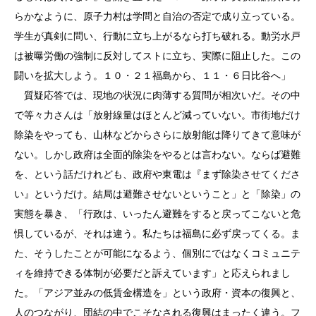
らかなように、原子力村は学問と自治の否定で成り立っている。
学生が真剣に問い、行動に立ち上がるなら打ち破れる。動労水戸
は被曝労働の強制に反対してストに立ち、実際に阻止した。この
闘いを拡大しよう。１０・２１福島から、１１・６日比谷へ」
質疑応答では、現地の状況に肉薄する質問が相次いだ。その中
で等々力さんは「放射線量はほとんど減っていない。市街地だけ
除染をやっても、山林などからさらに放射能は降りてきて意味が
ない。しかし政府は全面的除染をやるとは言わない。ならば避難
を、という話だけれども、政府や東電は『まず除染させてくださ
い』というだけ。結局は避難させないということ」と「除染」の
実態を暴き、「行政は、いったん避難をすると戻ってこないと危
惧しているが、それは違う。私たちは福島に必ず戻ってくる。ま
た、そうしたことが可能になるよう、個別にではなくコミュニテ
ィを維持できる体制が必要だと訴えています」と応えられまし
た。「アジア並みの低賃金構造を」という政府・資本の復興と、
人のつながり、団結の中でこそなされる復興はまったく違う。フ