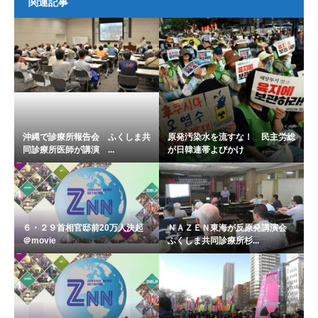
関連記事
沖縄で診療所報告会 ふくしま共
原発汚染水を流すな！ 民主労総
同診療所医師が講演 ...
が日韓連帯よびかけ
６・２９首相官邸前20万人決起
ＮＡＺＥＮ東海が反原発講演会
＠movie
ふくしま共同診療所杉...