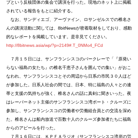
ブという反核団体の集会で講演を行った。現地のネット上に掲載
されている報告をもとに紹介する。
なお、サンディエゴ、アーヴァイン、ロサンゼルスでの椎名さ
んの講演活動に関しては、8bitNewsが密着取材をしており、感動
的なレポートを掲載しています。是非見てください。
http://8bitnews.asia/wp/?p=2149#.T_0NMo4_FCd
７月１５日には、サンフランシスコのバークレーで「『原発い
らない福島の女たち』の椎名千恵子さんを囲んでの集い」がおこ
なわれ、サンフランシスコとその周辺から日系の市民３０人ほど
が参加した。日系人社会の間では、日本、特に福島の人々との連
帯と支援の気持ちが強く、椎名さんの話に真剣に聞きいった。夜
はレーバーネット主催のサンフランシスコ湾ボート・クルーズに
参加し、サンフランシスコの労働者や労働組合員との交流を深め
た。椎名さんは船内放送で百数十人のクルーズ参加者たちに福島
からのアピールを行った。
７月１６日には、ＫＰＦＡラジオ（サンフランシスコ湾岸の労