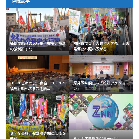
関連記事
福島で怒りの大行動 被曝と帰還
福岡市で１千人超す大デモ、全原
の強制許すな
発停止へ闘い広がる
３・１ビキニデー集会 ３・１１
原発即時廃止へ「松江アクショ
福島行動への参加を訴...
ン」
８・９長崎、被爆者先頭に安倍を