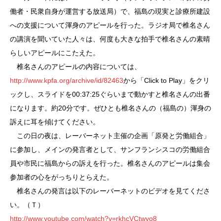
働者・民衆自身が運営する放送局）で、福島の現実と診療所建設
への支援について渾身のアピールを行った。ラジオ局で椎名さん
の講演を聞いていた人々は、何度も大きな拍手で椎名さんの素晴
らしいアピールにこたえた。
椎名さんのアピールの内容については、
http://www.kpfa.org/archive/id/82463
から「Click to Play」をクリ
ックし、スライドを00:37:25ぐらいまで動かすと椎名さんの出番
になります。約20分です。ぜひとも椎名さんの（福島の）渾身の
訴えに耳を傾けてください。
この日の夜は、レーバーネット主催の企画「原発と労働組合」
に参加し、メインの発言者として、サンフランシスコの労働組合
員や市民に福島からの訴えを行った。椎名さんのアピールは集会
参加者の心をがっちりとらえた。
椎名さんの発言は以下のレーバーネットのビデオを見てくださ
い。（Ｔ）
http://www.youtube.com/watch?v=rkhcVCtwyo8