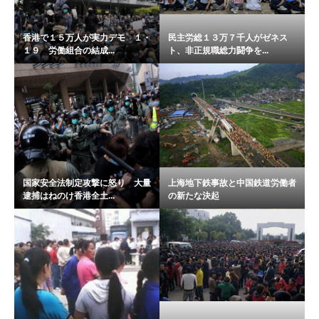
香港で１５万人が実力デモ １・
民主労総１３万７千人がゼネス
１９ 労働組合の結成...
ト、非正規職総力闘争を...
国家安全法制定攻撃に怒り 大量
上海地下鉄事故と中国鉄道労働者
逮捕はねのけ香港全土...
の新たな決起