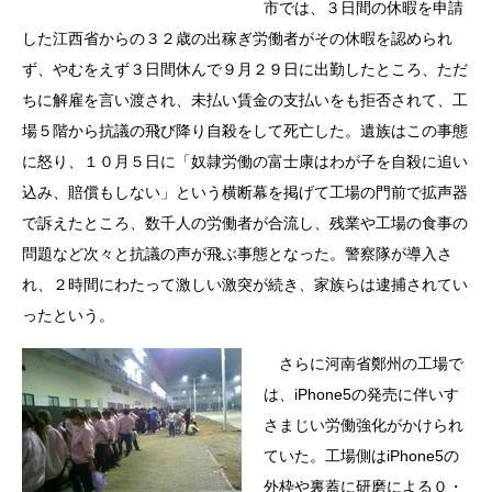
市では、３日間の休暇を申請
した江西省からの３２歳の出稼ぎ労働者がその休暇を認められ
ず、やむをえず３日間休んで９月２９日に出勤したところ、ただ
ちに解雇を言い渡され、未払い賃金の支払いをも拒否されて、工
場５階から抗議の飛び降り自殺をして死亡した。遺族はこの事態
に怒り、１０月５日に「奴隷労働の富士康はわが子を自殺に追い
込み、賠償もしない」という横断幕を掲げて工場の門前で拡声器
で訴えたところ、数千人の労働者が合流し、残業や工場の食事の
問題など次々と抗議の声が飛ぶ事態となった。警察隊が導入さ
れ、２時間にわたって激しい激突が続き、家族らは逮捕されてい
ったという。
さらに河南省鄭州の工場で
は、iPhone5の発売に伴いす
さまじい労働強化がかけられ
ていた。工場側はiPhone5の
外枠や裏蓋に研磨による０・