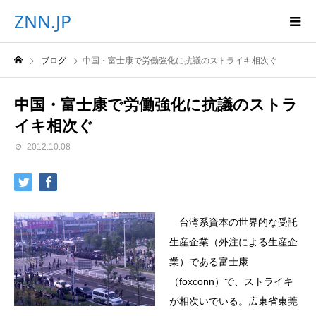
ZNN.JP
ブログ
中国・富士康で労働強化に抗議のストライキ相次ぐ
中国・富士康で労働強化に抗議のストラ
イキ相次ぐ
2012.10.08
台湾系資本の世界的な受託
生産企業（外注による生産企
業）である富士康
（foxconn）で、ストライキ
が相次いでいる。広東省東莞