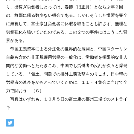
り、出稼ぎ労働者にとっては、春節（旧正月）とならぶ年２回
の、故郷に帰る数少ない機会である。しかしそうした慣習を完全
に無視して、富士康は労働者に休暇を取ることも許さず、無理な
労働強化を強いていたのである。この２つの事件にはこうした背
景がある。
帝国主義資本による外注化の世界的な展開と、中国スターリン
主義も含めた非正規雇用労働の一般化は、労働者を極限的な非人
間的な労働へとたたきこみ、中国でも労働者の反乱が次々と爆発
している。「領土」問題での排外主義攻撃をのりこえ、日中韓の
労働者の連帯をかちとっていくために、１１・４集会に向けて全
力で闘おう！（Ｇ）
写真はいずれも、１０月５日の富士康の鄭州工場でのストライ
キ