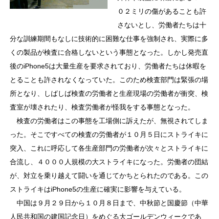
０２ミリの傷があることも許
さないとし、労働者たちは十
分な訓練期間もなしに技術的に困難な仕事を強制され、実際に多
くの製品が検査に合格しないという事態となった。しかし発売直
後のiPhone5は大量生産を要求されており、労働者たちは休暇を
とることも許されなくなっていた。このため検査部門は緊張の場
所となり、しばしば検査の労働者と生産現場の労働者が衝突、検
査室が壊されたり、検査労働者が怪我をする事態となった。
検査の労働者はこの事態を工場側に訴えたが、無視されてしま
った。そこですべての検査の労働者が１０月５日にストライキに
突入、これに呼応して各生産部門の労働者が次々とストライキに
合流し、４０００人規模の大ストライキになった。労働者の団結
が、対立を乗り越えて闘いを通じてかちとられたのである。この
ストライキはiPhone5の生産に確実に影響を与えている。
中国は９月２９日から１０月８日まで、中秋節と国慶節（中華
人民共和国の建国記念日）をめぐる大ゴールデンウィークであ