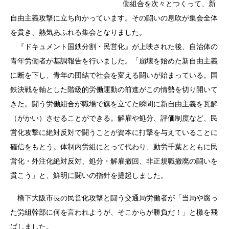
働組合を次々とつくって、新
自由主義攻撃に立ち向かっています。その闘いの息吹が集会全体
を貫き、熱気あふれる集会となりました。
『ドキュメント国鉄分割・民営化』が上映された後、自治体の
青年労働者が基調報告を行いました。「崩壊を始めた新自由主義
に断を下し、青年の団結で社会を変える闘いが始まっている。国
鉄決戦を軸とした階級的労働運動の前進がこの情勢を切り開いて
きた。闘う労働組合が職場で旗を立てた瞬間に新自由主義を瓦解
（がかい）させることができる。解雇や処分、評価制度など、民
営化攻撃に絶対反対で闘うことが資本に打撃を与えていることに
確信をもとう。体制内労組にとって代わり、動労千葉とともに民
営化・外注化絶対反対、処分・解雇撤回、非正規職撤廃の闘いを
貫こう」と、鮮明に闘いの指針を提起しました。
橋下大阪市長の民営化攻撃と闘う交通局労働者が「当局や腐っ
た労組幹部に何を言われようが、そこからが勝負だ！」と檄を飛
ばしました。