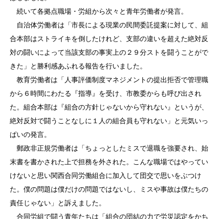
続いて各拠点職場・労組から次々と青年労働者が発言。
自治体労働者は「市長による現業の民間委託提案に対して、組
合本部はストライキを倒したけれど、支部の違いを超えた絶対反
対の闘いによって当該支部の事実上の２９分ストを闘うことがで
きた」と勝利感あふれる報告を行いました。
教育労働者は「人事評価制度マネジメントの提出拒否で管理職
から６時間にわたる『指導』を受け、市教委からも呼び出され
た。組合本部は『組合の方針じゃないから守れない』というが、
絶対反対で闘うことなしに１人の組合員も守れない」と元気いっ
ぱいの発言。
郵政非正規労働者は「ちょっとしたミスで退職を強要され、始
末書を書かされた上で担務を外された。こんな職場ではやってい
けないと思い関西合同労働組合に加入して団交で思いをぶつけ
た。僕の問題は僕だけの問題ではないし、ミスや事故は僕たちの
責任じゃない」と訴えました。
合同労組で闘う青年たちは「組合の団結の力で労災認定をかち