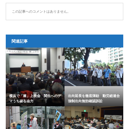
この記事へのコメントはありません。
関連記事
横浜で「棘」上映会 関生へのデ
出向延長を徹底弾劾 動労総連合
マうち破る迫力
強制出向無効確認訴訟