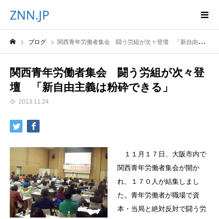
ZNN.JP
ブログ
関西青年労働者集会 闘う労組が次々登壇 「新自由主義は粉砕できる」
関西青年労働者集会 闘う労組が次々登
壇 「新自由主義は粉砕できる」
2013.11.24
１１月１７日、大阪市内で
関西青年労働者集会が開か
れ、１７０人が結集しまし
た。青年労働者が職場で資
本・当局と絶対反対で闘う労