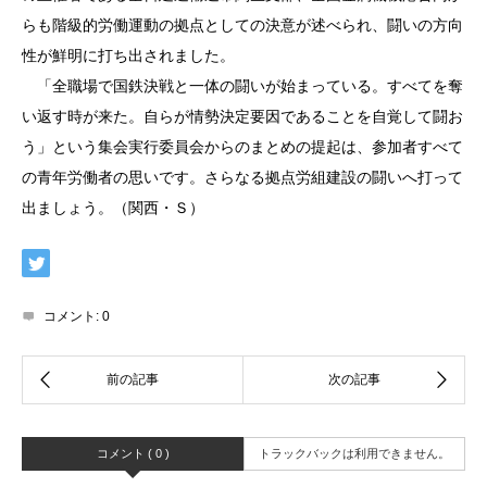
らも階級的労働運動の拠点としての決意が述べられ、闘いの方向
性が鮮明に打ち出されました。
「全職場で国鉄決戦と一体の闘いが始まっている。すべてを奪
い返す時が来た。自らが情勢決定要因であることを自覚して闘お
う」という集会実行委員会からのまとめの提起は、参加者すべて
の青年労働者の思いです。さらなる拠点労組建設の闘いへ打って
出ましょう。（関西・Ｓ）
コメント:
0
コメント ( 0 )
トラックバックは利用できません。