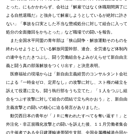
とった。にもかかわらず、会社は『解雇ではなく休職期間満了に
よる自然退職だ』と強弁して解雇しようとしているが絶対に許さ
ない」「事故を口実とした不当な懲戒処分に対して組合に入って
処分の全面撤回をかちとった」など職場での闘いを報告。
また全国水平同盟の青年部は「狭山闘争・解放運動そのものを
終わらせようとしている解放同盟幹部、連合、全労連など体制内
の連中をたたきつぶし、闘う労働組合をよみがえらせて新自由主
義と闘う真の部落解放をつくり出す」と決意表明。
医療福祉の現場からは「新自由主義経営のコンサルタント会社
による『一時金ゼロ、定昇なし』の攻撃に対し、スト権の確立を
訴えて役選に立ち、闘う執行部をうち立てた」「１人をつぶし組
合をつぶす攻撃に対して組合の団結で立ち向かおう」と、新自由
主義攻撃との闘いの核心に迫る発言がありました。
動労西日本の青年が「ＪＲに奪われたすべてを奪い返す！」と
外注化・非正規職化攻撃との闘いを訴えた後、１１月労働者集会
の主催者である全日建運輸連帯関生支部、全国金属機械港合同か