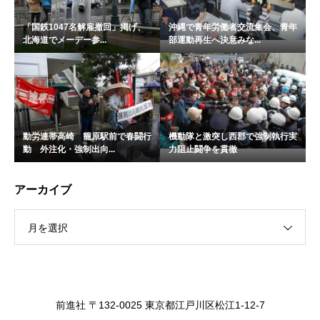
「国鉄1047名解雇撤回」掲げ、
沖縄で青年労働者交流集会、青年
北海道でメーデー参...
部運動再生へ決意みな...
動労連帯高崎 籠原駅前で春闘行
機動隊と激突し西郡で強制執行実
動 外注化・強制出向...
力阻止闘争を貫徹
アーカイブ
月を選択
前進社 〒132-0025 東京都江戸川区松江1-12-7