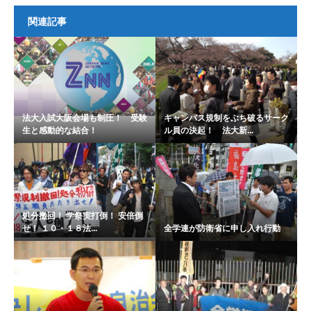
関連記事
法大入試大阪会場も制圧！ 受験
キャンパス規制をぶち破るサーク
生と感動的な結合！
ル員の決起！ 法大新...
処分撤回！ 学祭実打倒！ 安倍倒
せ！ １０・１８法...
全学連が防衛省に申し入れ行動