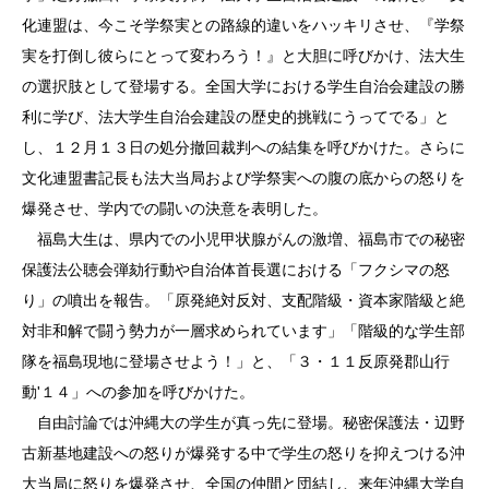
化連盟は、今こそ学祭実との路線的違いをハッキリさせ、『学祭
実を打倒し彼らにとって変わろう！』と大胆に呼びかけ、法大生
の選択肢として登場する。全国大学における学生自治会建設の勝
利に学び、法大学生自治会建設の歴史的挑戦にうってでる」と
し、１２月１３日の処分撤回裁判への結集を呼びかけた。さらに
文化連盟書記長も法大当局および学祭実への腹の底からの怒りを
爆発させ、学内での闘いの決意を表明した。
福島大生は、県内での小児甲状腺がんの激増、福島市での秘密
保護法公聴会弾劾行動や自治体首長選における「フクシマの怒
り」の噴出を報告。「原発絶対反対、支配階級・資本家階級と絶
対非和解で闘う勢力が一層求められています」「階級的な学生部
隊を福島現地に登場させよう！」と、「３・１１反原発郡山行
動'１４」への参加を呼びかけた。
自由討論では沖縄大の学生が真っ先に登場。秘密保護法・辺野
古新基地建設への怒りが爆発する中で学生の怒りを抑えつける沖
大当局に怒りを爆発させ、全国の仲間と団結し、来年沖縄大学自