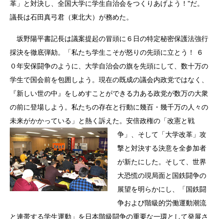
革」と対決し、全国大学に学生自治会をつくりあげよう！"だ。
議長は石田真弓君（東北大）が務めた。
坂野陽平書記長は議案提起の冒頭に６日の特定秘密保護法強行
採決を徹底弾劾。「私たち学生こそが怒りの先頭に立とう！ ６
０年安保闘争のように、大学自治会の旗を先頭にして、数十万の
学生で国会前を包囲しよう。現在の既成の議会内政党ではなく、
『新しい世の中』をしめすことができる力ある政党が数万の大衆
の前に登場しよう。私たちの存在と行動に幾百・幾千万の人々の
未来がかかっている」と熱く訴えた。安倍政
権の「改憲と戦
争」、そして「大学改革」攻
撃と対決する決意を全参加者
が新たにした。そして、世界
大恐慌の現局面と国鉄闘争の
展望を明らかにし、「国鉄闘
争および階級的労働運動潮流
と連帯する学生運動」を日本階級闘争の重要な一環として発展さ