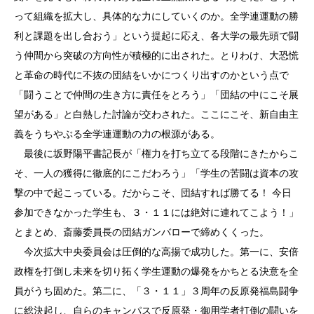
って組織を拡大し、具体的な力にしていくのか。全学連運動の勝
利と課題を出し合おう」という提起に応え、各大学の最先頭で闘
う仲間から突破の方向性が積極的に出された。とりわけ、大恐慌
と革命の時代に不抜の団結をいかにつくり出すのかという点で
「闘うことで仲間の生き方に責任をとろう」「団結の中にこそ展
望がある」と白熱した討論が交わされた。ここにこそ、新自由主
義をうちやぶる全学連運動の力の根源がある。
最後に坂野陽平書記長が「権力を打ち立てる段階にきたからこ
そ、一人の獲得に徹底的にこだわろう」「学生の苦闘は資本の攻
撃の中で起こっている。だからこそ、団結すれば勝てる！ 今日
参加できなかった学生も、３・１１には絶対に連れてこよう！」
とまとめ、斎藤委員長の団結ガンバローで締めくくった。
今次拡大中央委員会は圧倒的な高揚で成功した。第一に、安倍
政権を打倒し未来を切り拓く学生運動の爆発をかちとる決意を全
員がうち固めた。第二に、「３・１１」３周年の反原発福島闘争
に総決起し、自らのキャンパスで反原発・御用学者打倒の闘いを