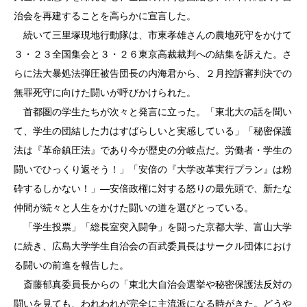
治会を再建することを高らかに宣言した。
続いて三里塚現地行動隊は、市東孝雄さんの農地死守をかけて
３・２３全国集会と３・２６東京高裁裁判への結集を訴えた。さ
らに法大暴処法弾圧被告団長の内海君から、２月控訴審判決での
無罪死守に向けた闘いが呼びかけられた。
首都圏の学生たちが次々と発言に立った。「東北大の話を聞い
て、学生の団結した力はすばらしいと実感している」「秘密保護
法は『革命鎮圧法』であり今が歴史の分岐点だ。労働者・学生の
闘いでひっくり返そう！」「安倍の『大学改革実行プラン』は粉
砕するしかない！」―安倍政権に対する怒りの最先頭で、新たな
仲間が続々と人生をかけた闘いの道を選びとっている。
「学生投票」「総長室突入闘争」を闘った京都大学、富山大学
に続き、広島大学学生自治会の百武委員長はサークル団体におけ
る闘いの前進を報告した。
斎藤郁真委員長からの「東北大自治会選挙や秘密保護法反対の
闘いを見ても、われわれが完全に主流派になる時がきた。どうや