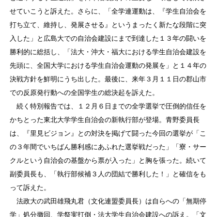
せていこうと訴えた。さらに、「全学連運動は、『学生自治会を
打ち立て、維持し、発展させる』というまったく新たな段階に突
入した」と広島大での自治会建設にまで到達した１３年の闘いを
勝利的に総括し、「法大・沖大・福大における学生自治会建設を
先頭に、全国大学における学生自治会運動の発展を」と１４年の
決戦方針を鮮明にうち出した。最後に、来年３月１１日の郡山市
での反原発行動への全国学生の総決起を訴えた。
続く特別報告では、１２月６日までの全学選挙で圧倒的信任を
かちとった東北大学学生自治会の新執行部が登場。青野委員長
は、『里見ビジョン』との対決を掲げて闘った今回の選挙が「こ
の３年間でいちばん勝利感にあふれた選挙戦だった」「寮・サー
クルという自治会の基盤から票が入った」と胸を張った。続いて
副委員長も、「執行部候補３人の団結で勝利した！」と確信をも
って訴えた。
法政大の武田雄飛丸君（文化連盟委員長）は自らへの「無期停
学」処分撤回、学祭実打倒・法大学生自治会建設への訴え。「文