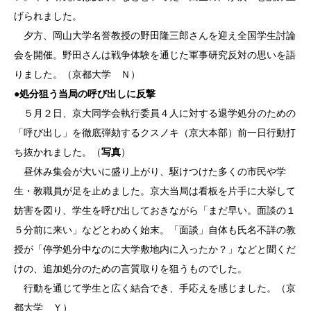
げられました。
夕方、岡山大学名誉教授の野田隆三郎さんを迎え全国学生討論
会を開催。野田さんは戦争体験を通じた軍事研究反対の思いを語
りました。（京都大学 Ｎ）
●
処分狙う当局の呼び出しに反撃
５月２日、京大同学会執行委員４人に対する退学処分のための
「呼び出し」を徹底弾劾するクスノキ（京大本部）前一日行動打
ち抜かれました。（
写真
）
昼休み集会が大いに盛り上がり、駆けつけた多くの市民や学
生・教職員が足を止めました。京大当局は看板を片手に大挙して
妨害を図り、学生を呼び出しておきながら「まだ早い。面談の１
５分前に来い」などとわめく始末。「面談」自体も氏名不詳の教
授が「停学処分中なのに大学敷地内に入ったか？」などと聞くだ
けの、追加処分のための言質取りを狙うものでした。
行動を通じて学生と広く結合でき、手応えを感じました。（京
都大学 Ｙ）