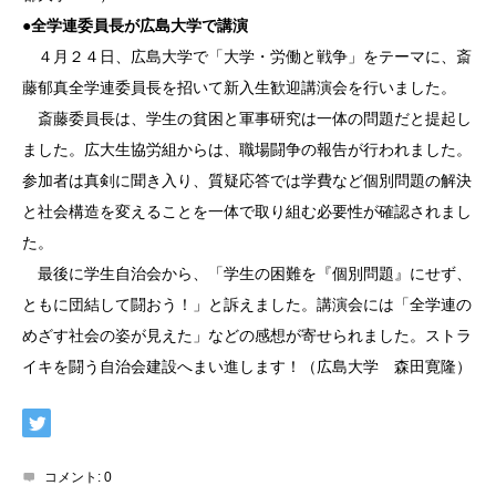
●
全学連委員長が広島大学で講演
４月２４日、広島大学で「大学・労働と戦争」をテーマに、斎
藤郁真全学連委員長を招いて新入生歓迎講演会を行いました。
斎藤委員長は、学生の貧困と軍事研究は一体の問題だと提起し
ました。広大生協労組からは、職場闘争の報告が行われました。
参加者は真剣に聞き入り、質疑応答では学費など個別問題の解決
と社会構造を変えることを一体で取り組む必要性が確認されまし
た。
最後に学生自治会から、「学生の困難を『個別問題』にせず、
ともに団結して闘おう！」と訴えました。講演会には「全学連の
めざす社会の姿が見えた」などの感想が寄せられました。ストラ
イキを闘う自治会建設へまい進します！（広島大学 森田寛隆）
コメント:
0