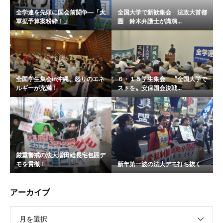
全学連を先頭に国会前闘争―「大
全国大学で新歓集会 法政大首都
軍拡予算案粉砕！」
圏 鈴木弁護士が講演...
全国学生集会in沖縄、怒りのエネ
６・１５学生集会 〝全国大学で
ルギーが充満！
ストを〟安保国会決戦...
厳重警戒の法大増田総長宅包囲デ
モを貫徹！
新年第一波の法大デモ打ち抜く
アーカイブ
月を選択