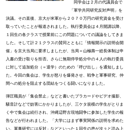
同学会は２月の代議員会で
「軍学共同研究反対声明」を
決議。その直後、京大が米軍から２０７０万円の研究資金を受け
取っていたことが報道されました。執行委員会は４月開講以降、
１回生の各クラスで授業前にこの問題についての議論をしてきま
した。そして計２１クラスの賛同とともに「情報開示の説明会開
催」を京大当局に要求しましたが、当局＝山極壽一総長体制は申
入書の受け取りを拒否。さらに無期停学処分中の４人の執行委員
に対して追加処分（＝退学）のための「呼び出し」を通知しまし
た。今回の集会は、学生が怒りを爆発させ、戦争と軍事研究、仲
間への処分を阻止する団結をつくる闘いになりました。
弾圧職員が「集会禁止」などと書いたプラカードやビデオ撮影、
騒音計などで妨害にかかりましたが、三ケタ規模の学生がとりま
く中で集会は続行され、沖縄辺野古現地闘争に参加した学生の報
告などが行われました。「大学にはまず事実関係の説明を求めた
い。軍事研究には反対」などといった１回生の声が次々と読み上