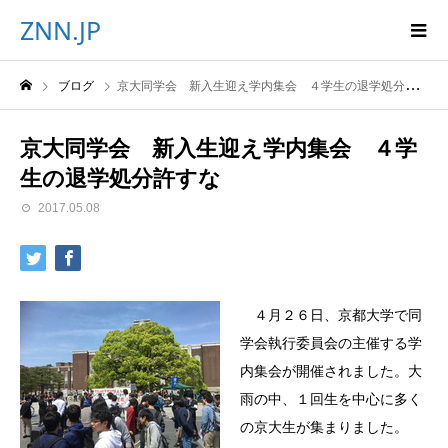
ZNN.JP
ブログ
京大同学会 新入生迎え学内集会 ４学生の退学処分許すな
京大同学会 新入生迎え学内集会 ４学
生の退学処分許すな
2017.05.08
４月２６日、京都大学で同
学会執行委員会の主催する学
内集会が開催されました。大
雨の中、１回生を中心に多く
の京大生が集まりました。