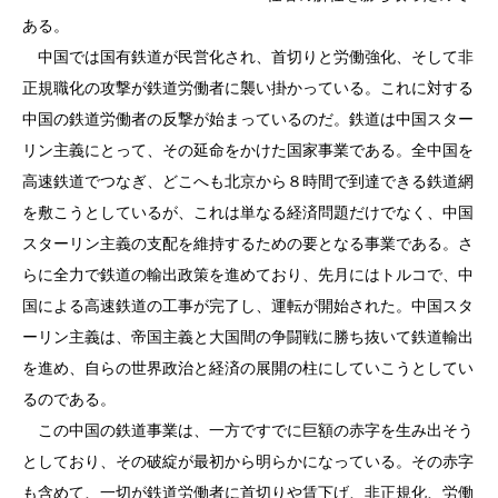
ある。
中国では国有鉄道が民営化され、首切りと労働強化、そして非
正規職化の攻撃が鉄道労働者に襲い掛かっている。これに対する
中国の鉄道労働者の反撃が始まっているのだ。鉄道は中国スター
リン主義にとって、その延命をかけた国家事業である。全中国を
高速鉄道でつなぎ、どこへも北京から８時間で到達できる鉄道網
を敷こうとしているが、これは単なる経済問題だけでなく、中国
スターリン主義の支配を維持するための要となる事業である。さ
らに全力で鉄道の輸出政策を進めており、先月にはトルコで、中
国による高速鉄道の工事が完了し、運転が開始された。中国スタ
ーリン主義は、帝国主義と大国間の争闘戦に勝ち抜いて鉄道輸出
を進め、自らの世界政治と経済の展開の柱にしていこうとしてい
るのである。
この中国の鉄道事業は、一方ですでに巨額の赤字を生み出そう
としており、その破綻が最初から明らかになっている。その赤字
も含めて、一切が鉄道労働者に首切りや賃下げ、非正規化、労働