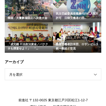
民主労総委員長職務代行に入国不
韓国 大量解雇阻止へ決意大会
許可 日韓労働者の団...
「成完鍾 不法政治資金／パクク
教育労働者訪米団、ロサンゼルス
ネも捜査せよ！」 「...
統一教組と交流
アーカイブ
月を選択
前進社 〒132-0025 東京都江戸川区松江1-12-7