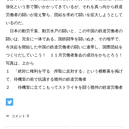
強化という形で襲いかかってきているが、それを真っ向から鉄道
労働者の闘いが迎え撃ち、団結を求めて闘いを拡大しようとして
いるのだ。
日本の動労千葉、動労水戸の闘いと、この中国の鉄道労働者の
闘いは、完全に一体である。国鉄闘争を闘いぬき、その地平で、
今決起を開始した中国の鉄道労働者の闘いに連帯し、国際団結を
つくりだしていこう！ １１月労働者集会の成功をかちとろう！
写真は、上から
１ 「絶対に権利を守る 搾取に反対する」という横断幕を掲げ
て、待機室の前で抗議する赣州の鉄道労働者
２ 待機室に立てこもってストライキを闘う赣州の鉄道労働者
コメント:
0