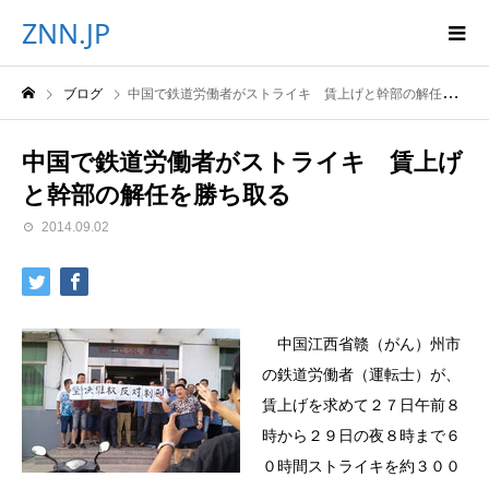
ZNN.JP
ブログ
中国で鉄道労働者がストライキ 賃上げと幹部の解任を勝ち取る
中国で鉄道労働者がストライキ 賃上げ
と幹部の解任を勝ち取る
2014.09.02
中国江西省赣（がん）州市
の鉄道労働者（運転士）が、
賃上げを求めて２７日午前８
時から２９日の夜８時まで６
０時間ストライキを約３００