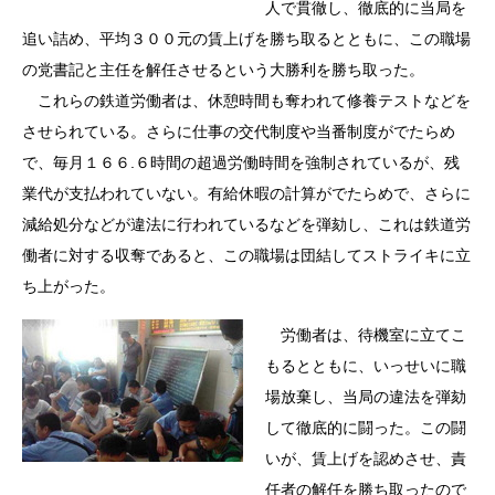
人で貫徹し、徹底的に当局を
追い詰め、平均３００元の賃上げを勝ち取るとともに、この職場
の党書記と主任を解任させるという大勝利を勝ち取った。
これらの鉄道労働者は、休憩時間も奪われて修養テストなどを
させられている。さらに仕事の交代制度や当番制度がでたらめ
で、毎月１６６.６時間の超過労働時間を強制されているが、残
業代が支払われていない。有給休暇の計算がでたらめで、さらに
減給処分などが違法に行われているなどを弾劾し、これは鉄道労
働者に対する収奪であると、この職場は団結してストライキに立
ち上がった。
労働者は、待機室に立てこ
もるとともに、いっせいに職
場放棄し、当局の違法を弾劾
して徹底的に闘った。この闘
いが、賃上げを認めさせ、責
任者の解任を勝ち取ったので