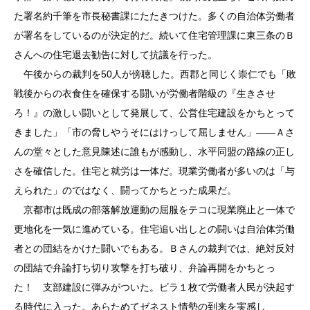
た署名約千筆を市長秘書課にたたきつけた。多くの自治体労働者
が署名をしているのが決定的だ。続いて住宅管理課に東三条のＢ
さんへの住宅退去勧告に対して抗議を行った。
午後からの裁判を50人が傍聴した。西郡と同じく崇仁でも「敗
戦後からの衣食住を確保する闘いが労働者階級の『生きさせ
ろ！』の激しい闘いとして発展して、公営住宅建設をかちとって
きました」「市の脅しやうそにはけっして屈しません」――Ａさ
んの堂々とした意見陳述に誰もが感動し、水平同盟の路線の正し
さを確信した。住宅と就労は一体だ。現業労働者が多いのは「与
えられた」のではなく、闘ってかちとった成果だ。
京都市は既成の部落解放運動の屈服をテコに現業廃止と一体で
更地化を一気に進めている。住宅追い出しとの闘いは自治体労働
者との団結をかけた闘いでもある。Ｂさんの裁判では、絶対反対
の団結で弁論打ち切り攻撃を打ち破り、弁論再開をかちとっ
た！ 支部建設に弾みがついた。ビラ１枚で労働者人民が決起す
る時代に入った。あらためてゼネスト情勢の到来を実感し