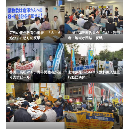
広島の青年教育労働者 「８・６
「街」弾圧報告集会 労組・利用
処分」に怒りの反撃
者・地域が団結 反戦...
香川・高松ＷＡ、青年労働者が怒
玄海原発へのＭＯＸ燃料搬入阻止
りのアピール
行動に決起