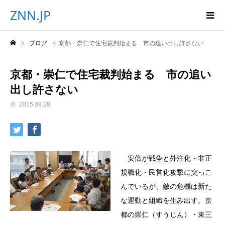
ZNN.JP
ブログ
京都・崇仁で住宅裁判始まる 市の追い出し許さない
京都・崇仁で住宅裁判始まる 市の追い
出し許さない
2015.08.28
安倍が戦争と外注化・非正
規職化・民営化攻撃に突っこ
んでいるが、敵の危機は新た
な運動と組織を生み出す。京
都の崇仁（すうじん）・東三