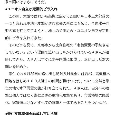
条の闘いはまさにそうだ。
●
ユニオン自立が定期的ビラ入れ
この間、大阪で西郡から高槻に広がった闘いを日本三大部落の
一つと言われ更地化攻撃が進む京都の崇仁にも伝え、全国水平同
盟の旗を打ち立てようと、地元の労働組合・ユニオン自立が定期
的にビラを入れてきた。
そのビラを見て、京都市から改良住宅の「名義変更の手続きを
していない」という理由で追い出しをかけられているＡさんが連
絡してきた。Ａさんはすぐに水平同盟に加盟し、追い出し反対の
闘いを始めた。
崇仁での４月29日の追い出し絶対反対集会には西郡、高槻植木
団地をはじめ１００人近くの仲間が駆けつけた。ついに公然と崇
仁の地で水平同盟の旗が打ち立てられた。Ａさんは、自分への攻
撃は個人ではなく崇仁全体の更地化攻撃であり、市営浴場の民営
化、家賃値上げなどすべての攻撃と一体であることをつかんだ。
●
崇仁支部準備会結成し市に抗議