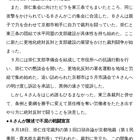
また、崇仁集会に向けたビラを東三条でもまいたところ、同じ
攻撃をかけられているＢさんがこの集会に合流した。Ｂさんは親
子で力を合わせて京都市相手に自力で裁判を闘っていた。崇仁と
東三条の団結で水平同盟の支部建設が具体性を持ち始めた。ここ
に新たに更地化絶対反対と支部建設の展望をかけた裁判闘争が始
まった。
５月には崇仁支部準備会を結成して市役所への抗議行動を行
い、崇仁での懇談会を開いた。更地化反対の署名運動を地域と労
組で集め始めた。追い詰められた京都市は５月市議会でＡさんへ
の明け渡し訴訟を承認し、異例の速さで提訴した。
しかしＡさんをはじめ誰もひるまなかった。東三条裁判と併せ
て、条例と要綱を勝手に変えて居住権を奪い労働者をたたき出す
やり方に絶対反対で闘うことを決意した。
●
Ａさんが陳述で不屈の戦闘宣言
８月18日、崇仁住宅裁判の第１回口頭弁論が京都地裁（第１民
事部・齋木稔久裁判長）で行われた。裁判に先立ち、この間集め