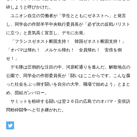
砕しようと呼びかけた。
ユニオン自立の労働者が「学生とともにゼネストへ」と発言
し、同学会の作部羊平中央執行委員長が「必ず次の反戦バリスト
に立つ」と意気高く宣言し、デモに出発。
「フランスゼネスト断固支持！ 韓国ゼネスト断固支持！」
「オバマは帰れ！ メルケル帰れ！ 全員帰れ！ 安倍を倒
せ！」
デモ隊は圧倒的な注目の中、河原町通りを進んだ。解散地点の
公園で、同学会の作部委員長が「闘いはここからです。こんな腐
った社会をぶっ倒す闘いを自分の大学、職場で始めよう」とまと
め、団結ガンバロー。
サミットを粉砕する闘いは翌２６日の広島でのオバマ・安倍訪
問粉砕闘争へと引き継がれた。