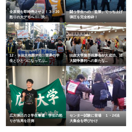
全原発を即時停止せよ！３・20
闘う学生への「監禁」でっち上げ
怒りの大デモへ！ 渋...
弾圧を完全粉砕！
12・９法大包囲デモ、世界の学
法政大学無罪祝勝会が大成功、法
生とひとつになってぶ...
大闘争勝利への新たな...
広大弾圧の２学生奪還 学生の怒
センター試験に登場 １・24法
りが当局を圧倒
大集会を呼びかけ