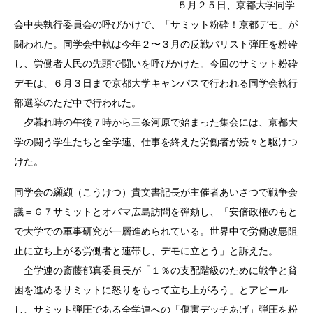
５月２５日、京都大学同学
会中央執行委員会の呼びかけで、「サミット粉砕！京都デモ」が
闘われた。同学会中執は今年２〜３月の反戦バリスト弾圧を粉砕
し、労働者人民の先頭で闘いを呼びかけた。今回のサミット粉砕
デモは、６月３日まで京都大学キャンパスで行われる同学会執行
部選挙のただ中で行われた。
夕暮れ時の午後７時から三条河原で始まった集会には、京都大
学の闘う学生たちと全学連、仕事を終えた労働者が続々と駆けつ
けた。
同学会の纐纈（こうけつ）貴文書記長が主催者あいさつで戦争会
議＝Ｇ７サミットとオバマ広島訪問を弾劾し、「安倍政権のもと
で大学での軍事研究が一層進められている。世界中で労働改悪阻
止に立ち上がる労働者と連帯し、デモに立とう」と訴えた。
全学連の斎藤郁真委員長が「１％の支配階級のために戦争と貧
困を進めるサミットに怒りをもって立ち上がろう」とアピール
し、サミット弾圧である全学連への「傷害デッチあげ」弾圧を粉