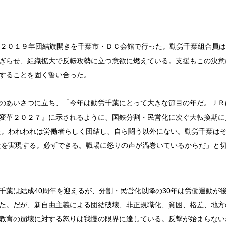
２０１９年団結旗開きを千葉市・ＤＣ会館で行った。動労千葉組合員は
ぎらせ、組織拡大で反転攻勢に立つ意欲に燃えている。支援もこの決意
することを固く誓い合った。
のあいさつに立ち、「今年は動労千葉にとって大きな節目の年だ。ＪＲ
変革２０２７』に示されるように、国鉄分割・民営化に次ぐ大転換期に
た。われわれは労働者らしく団結し、自ら闘う以外にない。動労千葉は
大を実現する。必ずできる。職場に怒りの声が渦巻いているからだ」と
葉は結成40周年を迎えるが、分割・民営化以降の30年は労働運動が
た。だが、新自由主義による団結破壊、非正規職化、貧困、格差、地方
教育の崩壊に対する怒りは我慢の限界に達している。反撃が始まらない