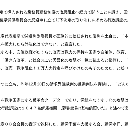
定で導入される乗務員勤務制度の改悪阻止へ総力で闘うことを訴え、国
葉県労働委員会の忌避申し立て却下決定の取り消しを求める行政訴訟の
場代表選挙で関道利副委員長が圧倒的に信任された勝利を土台に、「
織を拡大したら外注化はできない」と宣言した。
する中、安倍政権がたくらむ改憲は戦力の保持を国家や自治体、教育
に「働き方改革」と社会丸ごと民営化の攻撃が一気に強まると指摘し、
年、改憲・戦争阻止！１万人大行進を呼びかけたのもそのためだ」と述
に立ち、昨年12月20日の請求異議裁判の反動判決を弾劾し、「どん
を戦争国家にする反革命クーデターであり、労組をなくすＪＲの攻撃
な行政訴訟は１０４７名解雇撤回・原職復帰の基軸的闘いだ」と述べて
章ＯＢ会会長の音頭で乾杯した。動労千葉を支援する会、動労水戸、