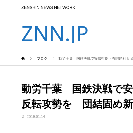
ZENSHIN NEWS NETWORK
ZNN.JP
ブログ
動労千葉 国鉄決戦で安倍打倒・春闘勝利 組
動労千葉 国鉄決戦で安
反転攻勢を 団結固め
2019.01.14