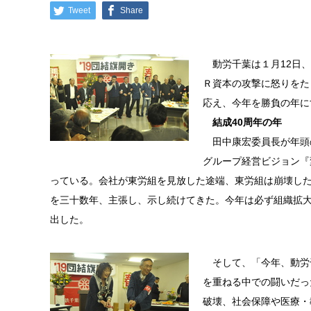
Tweet
Share
動労千葉は１月12日、
Ｒ資本の攻撃に怒りをた
応え、今年を勝負の年に
結成40周年の年
田中康宏委員長が年頭
グループ経営ビジョン『
っている。会社が東労組を見放した途端、東労組は崩壊し
を三十数年、主張し、示し続けてきた。今年は必ず組織拡
出した。
そして、「今年、動労千
を重ねる中での闘いだっ
破壊、社会保障や医療・