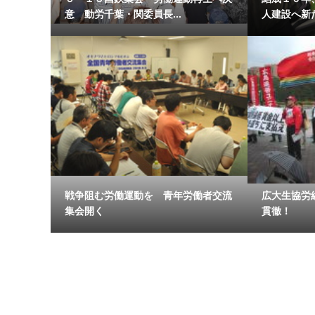
意 動労千葉・関委員長...
人建設へ新
戦争阻む労働運動を 青年労働者交流
広大生協労
集会開く
貫徹！