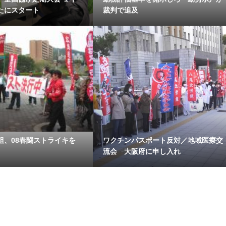
たにスタート
裁判で追及
組、08春闘ストライキを
ワクチンパスポート反対／地域医療交
流会 大阪府に申し入れ