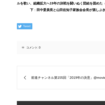
ルを歌い、組織拡大へ19年の決戦を闘いぬく団結を固めた
下
：
田中委員長と山田佐知子家族会会長が酒しぶ
Tweet
コメント:
0
前進チャンネル第155回「2019年の決意」@movi