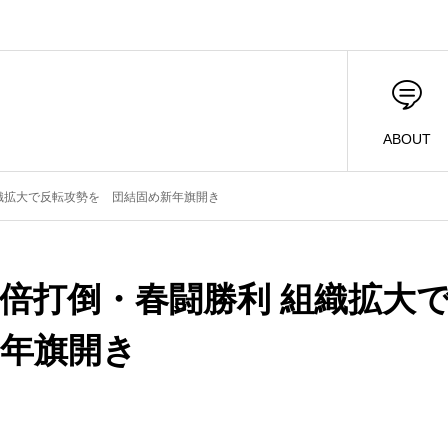
ABOUT
織拡大で反転攻勢を 団結固め新年旗開き
倍打倒・春闘勝利 組織拡大
新年旗開き