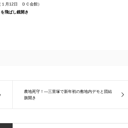
（１月12日 ＤＣ会館）
きを飛ばし鏡開き
農地死守！―三里塚で新年初の敷地内デモと団結
e
旗開き