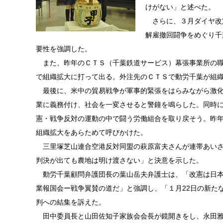
けがない」と述べた。
さらに、３月ダイヤ改
解雇撤回闘争をめぐり千
要性を強調した。
また、昨年のＣＴＳ（千葉鉄道サービス）幕張事業所の職
で組織拡大に打って出る。外注先のＣＴＳで動労千葉が組
最後に、米中の貿易戦争が軍事的緊張をはらみながら激化
業に義務付け、社会を一変させると警鐘を鳴らした。同時
憲・戦争反対の運動の中で闘う労働組合を取り戻そう。昨
組織拡大をあらためて呼びかけた。
三里塚芝山連合空港反対同盟の萩原富夫さんが連帯あいさつ
判決が出ても農地は明け渡さない」と決意を示した。
動労千葉顧問弁護団長の葉山岳夫弁護士は、「改憲は日本
業報国会ー戦争翼賛の道だ」と強調し、「１月22日の新た
判への結集を訴えた。
田中委員長と山田佐知子家族会会長が鏡開きをし、永田雅