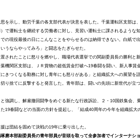
思を示し、動労千葉の各支部代表が決意を表した。千葉運転区支部は
用）で運転士を継続する労働者に対し、見習い運転士に課されるような
Ｒでの現役最後の日にこんなことをやらせるのは納得できない。白紙で
というならやってみろ」と闘志をたぎらせた。
置されたことに怒りを燃やし、職場代表選挙での関副委員長の勝利と
葉機関区支部は、ＪＲ貨物の超低賃金打破へ19春闘を闘い、新人事賃
度にきつくなる勤務に対し青年にも怒りがある」と組織拡大への展望を
線切り捨てに反撃すると発言した。青年部は、闘いの先頭に新世代が立
と強調し、解雇撤回闘争をめぐる新たな行政訴訟、２・10国鉄集会、
た19春闘などの当面の方針を提起し、「結成40周年の今年を組織拡大
援は団結を固めて決戦の19年に乗り出した。
嶋琢磨本部副委員長の青年部員が音頭を取って全参加者でインターナシ