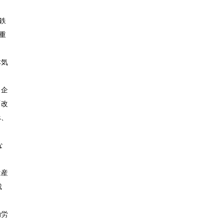
鉄
重
本気
、企
「改
べ、
な
は産
裁
動労