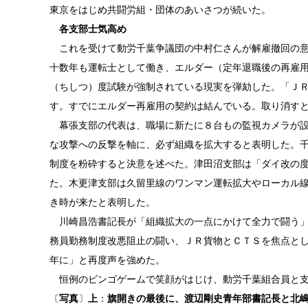
東京をはじめ共闘労組・団体のあいさつが続いた。
各支部士気高め
これを受けて動労千葉争議団の中村仁さんが解雇撤回の意
十数年も運転士として働き、エルダー（定年退職後の再雇
（ちしつ）度試験が強制されている現実を弾劾した。「Ｊ
す。すでにエルダー再雇用の契約は結んでいる。取り消す
幕張支部の代表は、職場に新たに８台もの監視カメラが設
な攻撃への反撃を軸に、必ず組織を拡大すると表明した。千
制度を粉砕すると決意を述べた。津田沼支部は「ダイ改の
た。木更津支部は久留里線のワンマン運転拡大やローカル
き時が来たと表明した。
川崎昌浩書記長が「組織拡大の一点にかけて全力で闘う」
務員勤務制度改悪阻止の闘い、ＪＲ貨物とＣＴＳを焦点とし
年に」と再度声を強めた。
恒例のビンゴゲームで笑顔がはじけ、動労千葉組合員と支
〔
写真
〕
上
：
旗開きの最後に、渡辺剛史青年部書記長と北