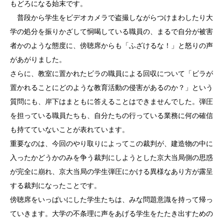
もどろになる始末です。
普段から学生をビデオカメラで盗撮しながらつけまわしたり大
学の処分を振りかざして恫喝している職員の、まるで自分が被害
者かのような態度に、傍聴席からも「ふざけるな！」と怒りの声
があがりました。
さらに、教室に置かれたビラの職員による回収について「ビラが
置かれることにどのような教育活動の侵害があるのか？」という
質問にも、岸下はまともに答えることはできませんでした。弾圧
を担っている職員たちも、自分たちの行っている業務に何の確信
も持てていないことが表れています。
重要なのは、今回のやり取りによってこの裁判が、建造物の中に
入ったかどうかのみを争う裁判にしようとした京大当局側の思惑
が完全に崩れ、京大当局の学生弾圧にかける異様なあり方が露呈
する裁判になったことです。
傍聴席をいっぱいにした学生たちは、みな問題意識を持って帰っ
ていきます。大学の不条理に声をあげる学生をたたき出すための