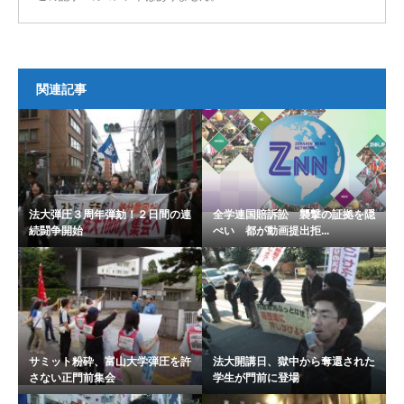
関連記事
法大弾圧３周年弾劾！２日間の連
全学連国賠訴訟 襲撃の証拠を隠
続闘争開始
ぺい 都が動画提出拒...
サミット粉砕、富山大学弾圧を許
法大開講日、獄中から奪還された
さない正門前集会
学生が門前に登場