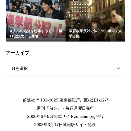
４人への処分を粉砕するぞ！ 第
教育改革反対で仏・ソルボンヌ大
11波法大デモ貫徹
学占拠
アーカイブ
月を選択
前進社 〒132-0025 東京都江戸川区松江1-12-7
週刊『前進』・毎週月曜日発行
2000年6月5日公式サイトzenshin.org開設
2008年3月17日速報版サイト開設.