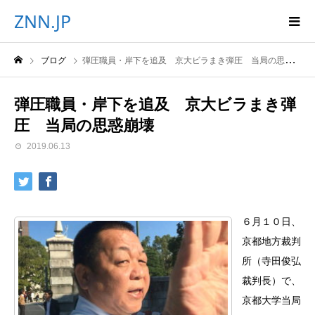
ZNN.JP
ブログ
弾圧職員・岸下を追及 京大ビラまき弾圧 当局の思惑崩壊
弾圧職員・岸下を追及 京大ビラまき弾
圧 当局の思惑崩壊
2019.06.13
６月１０日、
京都地方裁判
所（寺田俊弘
裁判長）で、
京都大学当局