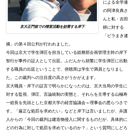
による全学連
の阿津良典さ
んと私・吉田
京大正門前での情宣活動を妨害する岸下
耕に対する
「ビラまき逮
捕」の第４回公判が行われました。
今回は京大で学生弾圧を担当している総務部企画管理主幹の岸下
智行が事件の証人として出廷。ふだんから頻繁に学生弾圧に出動
する職員の出廷ということで、傍聴席は学生で満員となりまし
た。この裁判への注目度の高さがうかがえます。
京大職員・岸下の証言で明らかになったのは、京大当局の学生に
対する監視、弾圧、言論統制の実態と、それらを主導する山極寿
一総長を先頭とした京都大学の経営協議会＝理事会の悪らつさで
す。「厳正な処罰を求めたい」などと岸下は言いましたが、弁護
人からの「今回の裁判は建造物侵入に関するものだが、具体的に
どの行為に対して処罰を求めているのか？」という質問にしどろ