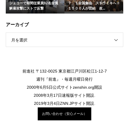
ジェコーで期間従業員92名全員
７・１全国集会 ストライキへ！
解雇攻撃にストで反撃
１５００人が団結 改...
アーカイブ
月を選択
前進社 〒132-0025 東京都江戸川区松江1-12-7
週刊『前進』・毎週月曜日発行
2000年6月5日公式サイトzenshin.org開設
2008年3月17日速報版サイト開設.
2019年3月4日ZNN.JPサイト開設.
お問い合わせ（安心メール）