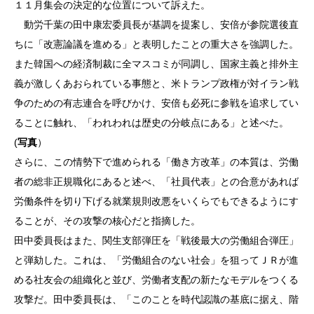
１１月集会の決定的な位置について訴えた。
動労千葉の田中康宏委員長が基調を提案し、安倍が参院選後直
ちに「改憲論議を進める」と表明したことの重大さを強調した。
また韓国への経済制裁に全マスコミが同調し、国家主義と排外主
義が激しくあおられている事態と、米トランプ政権が対イラン戦
争のための有志連合を呼びかけ、安倍も必死に参戦を追求してい
ることに触れ、「われわれは歴史の分岐点にある」と述べた。
(
写真
）
さらに、この情勢下で進められる「働き方改革」の本質は、労働
者の総非正規職化にあると述べ、「社員代表」との合意があれば
労働条件を切り下げる就業規則改悪をいくらでもできるようにす
ることが、その攻撃の核心だと指摘した。
田中委員長はまた、関生支部弾圧を「戦後最大の労働組合弾圧」
と弾劾した。これは、「労働組合のない社会」を狙ってＪＲが進
める社友会の組織化と並び、労働者支配の新たなモデルをつくる
攻撃だ。田中委員長は、「このことを時代認識の基底に据え、階