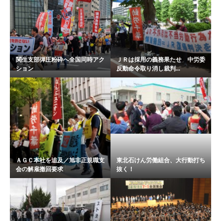
関生支部弾圧粉砕へ全国同時アク
ＪＲは採用の義務果たせ 中労委
ション
反動命令取り消し裁判...
ＡＧＣ本社を追及／旭非正規職支
東北石けん労働組合、大行動打ち
会の解雇撤回要求
抜く！