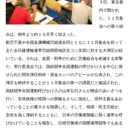
３日、東京都
内で開かれ
た。１１月集
会への取り組
みは、例年より約１カ月早く始まった。
動労千葉や全国金属機械労組港合同とともに１１月集会を担って
きた全日建運輸連帯労組関西地区生コン支部に対する大弾圧が続
いている。それは、改憲・戦争のために労働組合を絶滅する攻撃
だ。実行委員会では、国鉄闘争全国運動の呼びかけ人を中心に発
せられた関生弾圧粉砕・資金カンパのアピールが公表され、この
弾圧を粉砕することが１１月集会の第一の課題だと確認された。
国鉄闘争全国運動呼びかけ人の山本弘行さんが開会のあいさつを
行い、安倍政権が韓国への禁輸をさらに強化し、排外主義をあお
っていることの重大さを指摘した。そして、韓国・民主労総が、
安倍を強く弾劾するとともに、日本の労働者階級に熱く連帯を呼
びかけていることを報告し、日韓労働者の国際連帯闘争でもある