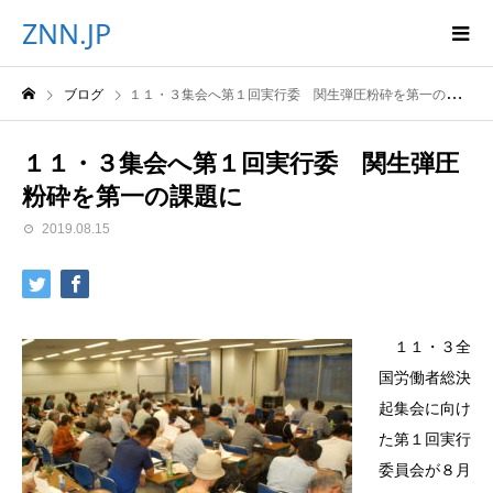
ZNN.JP
ブログ
１１・３集会へ第１回実行委 関生弾圧粉砕を第一の課題に
１１・３集会へ第１回実行委 関生弾圧
粉砕を第一の課題に
2019.08.15
１１・３全
国労働者総決
起集会に向け
た第１回実行
委員会が８月