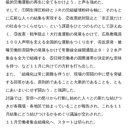
級的労働運動の再生に全てをかけよう」と声を強めた。
そして、①関生弾圧粉砕とＪＲの労組破壊粉砕を軸に、そのもと
に広範な人々の結集を実現する、②改憲絶対阻止と「非正規だけ
の社会をつくらせない」という課題をひとつのものとして訴えぬ
く、③改憲・戦争阻止！大行進運動の発展をかけて、広島教職員
１００人声明を支える全国的な運動をつくり出す、④反原発・被
曝労働拒否闘争の発展をかけて常磐線全線開通阻止９・２２水戸
集会を全力で組織する、⑤日韓労働者の国際連帯が決定的な意味
を持つ、など１１月に向けての方針を打ち出した。
また、「組織化は常に困難を伴うが、現場の苦闘の中に壁を突破
する回答がある。原則的であることと大衆的であることを、とも
にあいまいにせず闘おう」と強調した。
討論では、安倍への怒りから行動し始めた人々との新たな結びつ
きが各職場・各地区で始まっていることが報告され、これを１１
月結集にどう結びつけるかをめぐり議論が交わされた。
１１月労働者集会組織化へ、スタートは切られた。