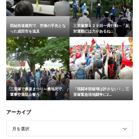
団結街道裁判で、空港の手先とな
三里塚第１２９回一斉行動―「反
った成田市を追及
対運動には力があるね...
三里塚で農楽まつり―農地死守、
「現闘本部破壊は許さない！」三
軍事空港阻止誓う
里塚緊急現地闘争に2...
アーカイブ
月を選択