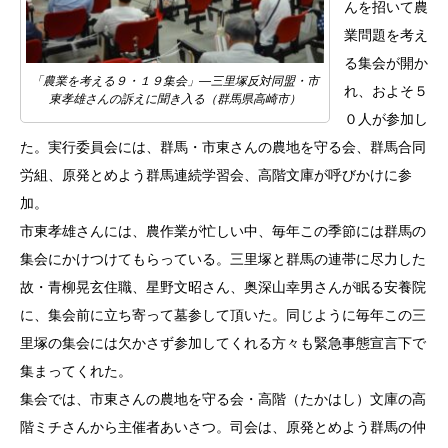
んを招いて農
業問題を考え
る集会が開か
「農業を考える９・１９集会」―三里塚反対同盟・市
れ、およそ５
東孝雄さんの訴えに聞き入る（群馬県高崎市）
０人が参加し
た。実行委員会には、群馬・市東さんの農地を守る会、群馬合同
労組、原発とめよう群馬連続学習会、高階文庫が呼びかけに参
加。
市東孝雄さんには、農作業が忙しい中、毎年この季節には群馬の
集会にかけつけてもらっている。三里塚と群馬の連帯に尽力した
故・青柳晃玄住職、星野文昭さん、奥深山幸男さんが眠る安養院
に、集会前に立ち寄って墓参して頂いた。同じように毎年この三
里塚の集会には欠かさず参加してくれる方々も緊急事態宣言下で
集まってくれた。
集会では、市東さんの農地を守る会・高階（たかはし）文庫の高
階ミチさんから主催者あいさつ。司会は、原発とめよう群馬の仲