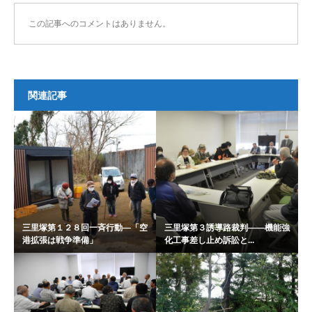
この記事へのコメントはありません。
関連記事
三里塚第１２８回一斉行動―「空
三里塚第３誘導路裁判――機能強
港拡張は戦争準備」
化工事差し止め訴訟と...