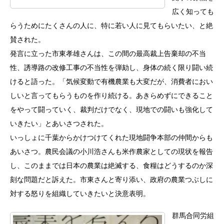
広く知っても
らうためにたくさんの人に、特に若い人に見てもらいたい、と絶
賛された。
発言に立った市東孝雄さんは、この間の最高裁上告棄却の不当
性、誘導路の改修工事の不当性を弾劾し、身体の続く限り闘い続
けると語った。「気候変動で有機農業も大変だが、消費者におい
しいと言ってもらうものを作り続ける。あきらめずにできること
をやって闘っていく、裁判だけでなく、現地での闘いも強化して
いきたい」とあいさつされた。
いっしょに千葉からかけつけてくれた現地闘争本部の仲間からも
あいさつ。農民会議の小川浩さんも米作農家としての現状を報告
し、このままでは日本の農業は絶滅する、食糧はどうするのか深
刻な問題だと訴えた。市東さんと寄り添い、政府の農業つぶしに
対する怒りを組織していきたいと決意表明。
群馬合同労組