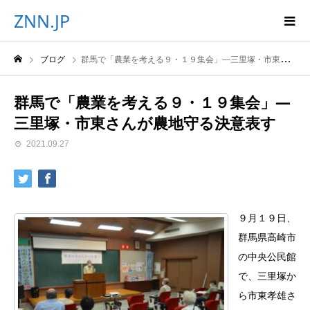
ZNN.JP
ブログ
群馬で「農業を考える９・１９集会」―三里塚・市東さんが農地守る決意表す
群馬で「農業を考える９・１９集会」―
三里塚・市東さんが農地守る決意表す
2021.09.27
９月１９日、
群馬県高崎市
の中央公民館
で、三里塚か
ら市東孝雄さ