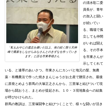
の清水彰二委
員長が、青年
の加入と闘い
が続いてい
る、職場で孤
立しても仲間
がいれば闘え
「私もおやじの遺志を継いだ以上、体の続く限り天神
る、その手本
峰で農家をしながらみなさんとのきずなを作っていき
ます」と語る市東孝雄さん
を市東さんが
示してくれて
いる、と連帯のあいさつ。市東さんにカンパと地元の梨、無農
薬・有機農法で作った焼きまんじゅうがお土産で贈呈され、最後
に原発とめよう群馬の大塚正之さんから、三里塚と結びついて現
場から闘おうと、まとめが提起され、１０・３現地集会への結集
が呼びかけられた。
群馬の教訓は、三里塚闘争と結びつくことで、様々な闘いが活き