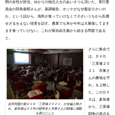
間の女性が担当。ゆかりの地元人士のあいさつも頂いた。実行委
員会の田島俊昭さんが、基調報告。ホッケがなぜ最近小さいの
か、という話から、漁民が食っていけなくて小さいうちから乱獲
せざるをえない現実を話す。農業でも米が今年は大暴落してます
ます食っていけない。これが新自由主義から始まる問題である
と。
さらに集会で
は、ＤＶＤ
「三里塚２０
２１ 市東さ
んの農地を守
れ」を上映し
た。このＤＶ
Ｄは、参加者
反対同盟の新ＤＶＤ「三里塚２０２１」が全編上映さ
から、三里塚
れ、参加者は５５年の闘争史と市東さんの闘魂に感動
を新たにした
闘争の原点を