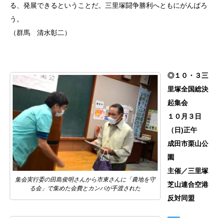
る、発展できるということだ。三里塚闘争勝利へともにがんばろ
う。
（群馬 清水彰二）
◎１０・３三
里塚全国総決
起集会
１０月３日
（日)正午
成田市栗山公
園
主催／三里塚
集会実行委の田島俊明さんから市東さんに「農地を守
芝山連合空港
る会」で集めた会費とカンパが手渡された
反対同盟