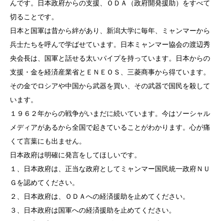
んです。日本政府からの支援、ＯＤＡ（政府開発援助）をすべて
切ることです。
日本と国軍は昔から絆があり、新潟大学に毎年、ミャンマーから
兵士たちを呼んで学ばせています。日本ミャンマー協会の渡辺秀
央会長は、国軍と話せる太いパイプを持っています。日本からの
支援・金を経済産業省とＥＮＥＯＳ、三菱商事から得ています。
その金でロシアや中国から武器を買い、その武器で国民を殺して
います。
１９６２年からの戦争がいまだに続いています。今はソーシャル
メディアがあるから全国で起きていることがわかります。心が痛
くて言葉にも出ません。
日本政府は明確に発言をしてほしいです。
１、日本政府は、正当な政府としてミャンマー国民統一政府ＮＵ
Ｇを認めてください。
２、日本政府は、ＯＤＡへの経済援助を止めてください。
３、日本政府は国軍への経済援助を止めてください。