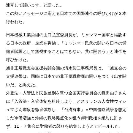
連帯して闘います」と語った。
この熱いメッセージに応える日本での国際連帯の呼びかけが３本
行われた。
日本機械工業労組の山口弘宣委員長が、ミャンマー国軍と結託す
る日本の政府・企業を弾劾し「ミャンマー民衆の闘いを日本の労
働者階級として無視することはできない。共に闘おう」と連帯を
呼びかけた。
旭非正規職支会支援共闘会議の清水彰二事務局長は、「旭支会の
支援連帯は、同時に日本での非正規職撤廃の闘いをつくり出す闘
いだ」と訴えた。
外登法・入管法と民族差別を撃つ全国実行委員会の鎌田由子さん
は「入管法・入管体制を粉砕しよう」とスリランカ人女性ウィシ
ュマさん虐殺を徹底弾劾し、「台湾有事」＝中国侵略戦争を想定
した軍備増強と沖縄の戦略拠点化を狙う岸田政権を絶対に許さ
ず、11・７集会に労働者の怒りを結集しようとアピールした。