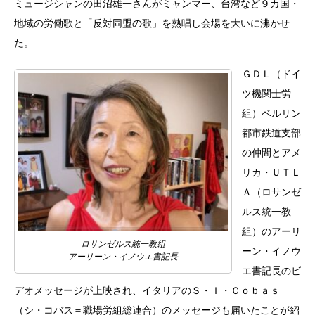
ミュージシャンの田沼雄一さんがミャンマー、台湾など９カ国・
地域の労働歌と「反対同盟の歌」を熱唱し会場を大いに沸かせ
た。
ＧＤＬ（ドイ
ツ機関士労
組）ベルリン
都市鉄道支部
の仲間とアメ
リカ・ＵＴＬ
Ａ（ロサンゼ
ルス統一教
組）のアーリ
ロサンゼルス統一教組
ーン・イノウ
アーリーン・イノウエ書記長
エ書記長のビ
デオメッセージが上映され、イタリアのＳ・Ｉ・Ｃｏｂａｓ
（シ・コバス＝職場労組総連合）のメッセージも届いたことが紹