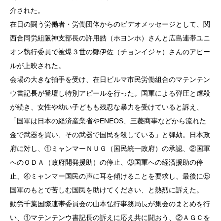
介された。
在日の闘う労働者・労働団体からのビデオメッセージとして、関
西合同労組阪神支部長の許用皓（ホヨンホ）さんと広島連帯ユニ
オン執行委員で被爆３世の鄭伊佐（チョンイジャ）さんのアピー
ルが上映された。
会場の大きな拍手を受け、在日ビルマ市民労働組合のマテンテン
ウ書記長が登壇し特別アピールを行った。国軍による弾圧と虐殺
が続き、女性や幼い子どもも残忍な暴力を受けていると訴え、
「国軍は日本の経済産業省やENEOS、三菱商事などから流れた
金で武器を買い、その武器で国民を殺している」と弾劾。日本政
府に対し、①ミャンマーＮＵＧ（国民統一政府）の承認、②国軍
へのＯＤＡ（政府開発援助）の停止、③国軍への経済援助の停
止、④ミャンマー国民の声に耳を傾けることを要求し、最後に⑤
国軍のもとで苦しむ国民を助けてください、と熱烈に訴えた。
動労千葉国際連帯委員会の山本弘行事務局長が集会のまとめを行
い、①マテンテンウ書記長の訴えに応え共に闘おう、②ＡＧＣを