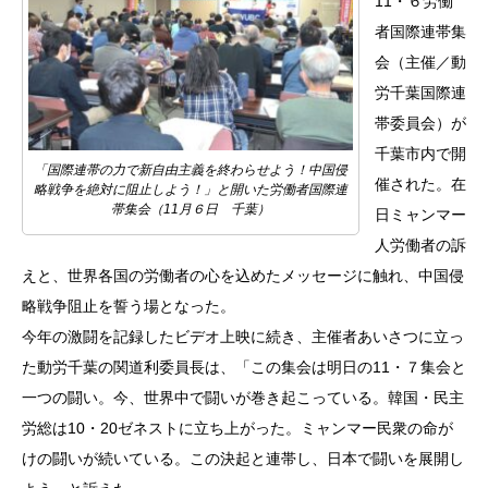
11・６労働
者国際連帯集
会（主催／動
労千葉国際連
帯委員会）が
千葉市内で開
「国際連帯の力で新自由主義を終わらせよう！中国侵
催された。在
略戦争を絶対に阻止しよう！」と開いた労働者国際連
帯集会（11月６日 千葉）
日ミャンマー
人労働者の訴
えと、世界各国の労働者の心を込めたメッセージに触れ、中国侵
略戦争阻止を誓う場となった。
今年の激闘を記録したビデオ上映に続き、主催者あいさつに立っ
た動労千葉の関道利委員長は、「この集会は明日の11・７集会と
一つの闘い。今、世界中で闘いが巻き起こっている。韓国・民主
労総は10・20ゼネストに立ち上がった。ミャンマー民衆の命が
けの闘いが続いている。この決起と連帯し、日本で闘いを展開し