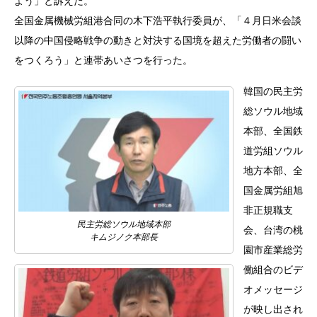
よう」と訴えた。
全国金属機械労組港合同の木下浩平執行委員が、「４月日米会談
以降の中国侵略戦争の動きと対決する国境を超えた労働者の闘い
をつくろう」と連帯あいさつを行った。
韓国の民主労
総ソウル地域
本部、全国鉄
道労組ソウル
地方本部、全
国金属労組旭
非正規職支
民主労総ソウル地域本部
会、台湾の桃
キムジノク本部長
園市産業総労
働組合のビデ
オメッセージ
が映し出され