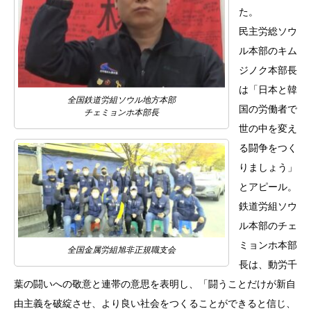
た。
民主労総ソウ
ル本部のキム
ジノク本部長
は「日本と韓
全国鉄道労組ソウル地方本部
国の労働者で
チェミョンホ本部長
世の中を変え
る闘争をつく
りましょう」
とアピール。
鉄道労組ソウ
ル本部のチェ
ミョンホ本部
全国金属労組旭非正規職支会
長は、動労千
葉の闘いへの敬意と連帯の意思を表明し、「闘うことだけが新自
由主義を破綻させ、より良い社会をつくることができると信じ、