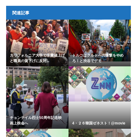
関連記事
カリフォルニア大学で学費値上げ
トルコはクルドへの爆撃をやめ
と職員の賃下げに反対...
ろ！と渋谷でデモ
チョンテイル烈士50周年記念映
画上映会へ
4・２６韓国ゼネスト！@movie