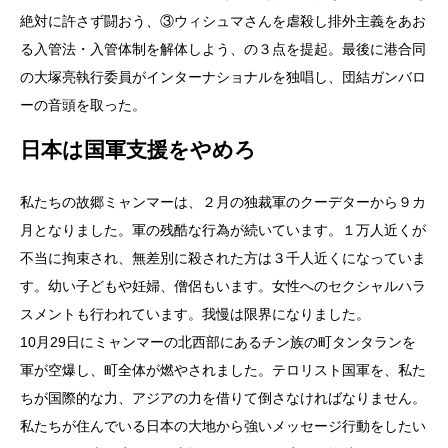
絶対に許さず闘おう、③ウィシュマさんを虐殺し排外主義をあお
る入管法・入管体制を解体しよう、の３点を提起。最後に港合同
の大塚亮執行委員がインターナショナルを独唱し、団結ガンバロ
ーの音頭を取った。
日本は国軍支援をやめろ
私たちの故郷ミャンマーは、２月の独裁軍のクーデターから９カ
月となりました。軍の残酷な行為が続いています。１万人近くが
不当に拘束され、無差別に殺された方は３千人近くになっていま
す。幼い子どもや妊婦、僧侶もいます。女性へのセクシャルハラ
スメントも行われています。我慢は限界になりました。
10月29日にミャンマーの北西部にあるチン族の町タンタランを
軍が空爆し、町全体が燃やされました。テロリスト国軍を、私た
ちが国際的な力、アジアの力を借りて倒さなければなりません。
私たちが住んでいる日本の大地から強いメッセージ行動をしたい