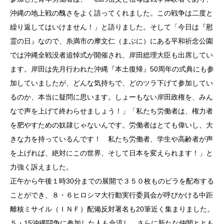
沖縄の地上戦の醜さをよく語ってくれました。この戦争は二度と
繰り返してはいけません！」と語りました。そして「今日は『慰
霊の日』なので、糸満市の摩文仁（まぶに）にある平和祈念公園
では沖縄全戦没者追悼式が開催され、岸田総理大臣も出席してい
ます。岸田は先月行われた沖縄『本土復帰』50周年の式典にも参
加していましたが、どんな気持ちで、どのツラ下げて参加してい
るのか、本当に疑問に思います。しょーもない岸田政権を、みん
なで声を上げて終わらせましょう！」「私たち労働者は、権力者
を肥やすための奴隷じゃないんです。労働者はとても偉いし、大
きな力を持っているんです！ 私たち労働者、学生や高齢者が声
を上げれば、絶対にこの世界、そして日本を変えられます！」と
力強く訴えました。
正午から午後１時30分までの展開で３５０枚ものビラを配布する
ことができ、８・６ヒロシマ大行動実行委員会が呼びかける中距
離核ミサイル（ＩＮＦ）配備反対署名も20筆近く集まりました。
５・15沖縄闘争に参加した人も合流し、さらに新たな仲間ととも