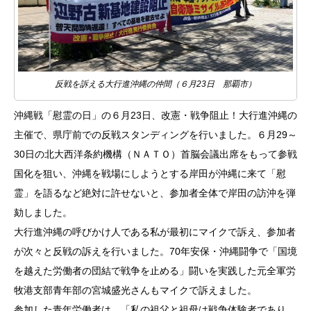
反戦を訴える大行進沖縄の仲間（６月23日 那覇市）
沖縄戦「慰霊の日」の６月23日、改憲・戦争阻止！大行進沖縄の
主催で、県庁前での反戦スタンディングを行いました。６月29～
30日の北大西洋条約機構（ＮＡＴＯ）首脳会議出席をもって参戦
国化を狙い、沖縄を戦場にしようとする岸田が沖縄に来て「慰
霊」を語るなど絶対に許せないと、参加者全体で岸田の訪沖を弾
劾しました。
大行進沖縄の呼びかけ人である私が最初にマイクで訴え、参加者
が次々と反戦の訴えを行いました。70年安保・沖縄闘争で「国境
を越えた労働者の団結で戦争を止める」闘いを実践した元全軍労
牧港支部青年部の宮城盛光さんもマイクで訴えました。
参加した青年労働者は、「私の祖父と祖母は戦争体験者であり、