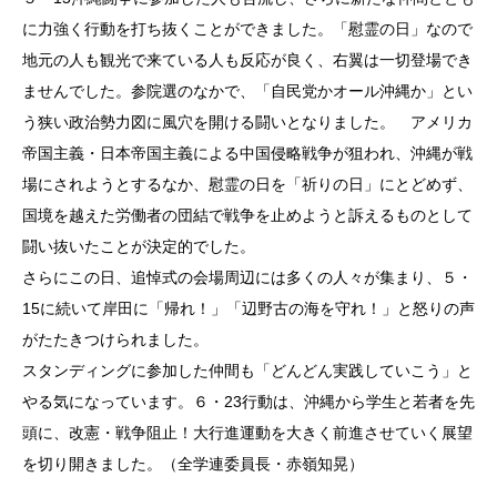
に力強く行動を打ち抜くことができました。「慰霊の日」なので
地元の人も観光で来ている人も反応が良く、右翼は一切登場でき
ませんでした。参院選のなかで、「自民党かオール沖縄か」とい
う狭い政治勢力図に風穴を開ける闘いとなりました。 アメリカ
帝国主義・日本帝国主義による中国侵略戦争が狙われ、沖縄が戦
場にされようとするなか、慰霊の日を「祈りの日」にとどめず、
国境を越えた労働者の団結で戦争を止めようと訴えるものとして
闘い抜いたことが決定的でした。
さらにこの日、追悼式の会場周辺には多くの人々が集まり、５・
15に続いて岸田に「帰れ！」「辺野古の海を守れ！」と怒りの声
がたたきつけられました。
スタンディングに参加した仲間も「どんどん実践していこう」と
やる気になっています。６・23行動は、沖縄から学生と若者を先
頭に、改憲・戦争阻止！大行進運動を大きく前進させていく展望
を切り開きました。（全学連委員長・赤嶺知晃）