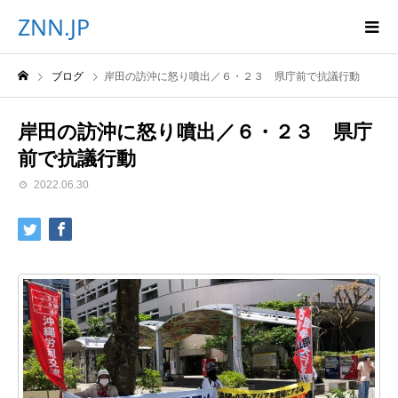
ZNN.JP
ブログ
岸田の訪沖に怒り噴出／６・２３ 県庁前で抗議行動
岸田の訪沖に怒り噴出／６・２３ 県庁
前で抗議行動
2022.06.30