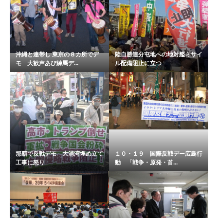
沖縄と連帯し 東京の８カ所でデ
陸自勝連分屯地への地対艦ミサイ
モ 大歓声あび練馬デ...
ル配備阻止に立つ
那覇で反戦デモ 大浦湾埋め立て
１０・１９ 国際反戦デー広島行
工事に怒り
動 「戦争・原発・首...