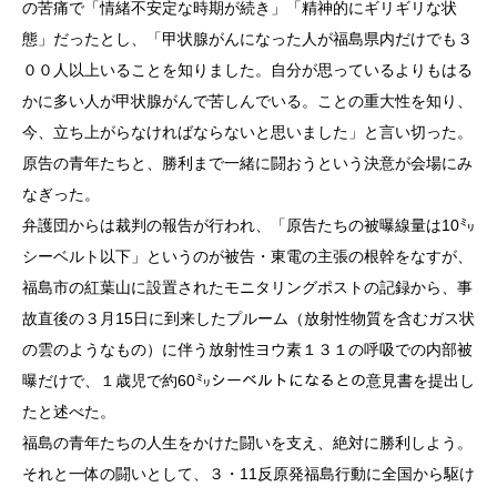
の苦痛で「情緒不安定な時期が続き」「精神的にギリギリな状
態」だったとし、「甲状腺がんになった人が福島県内だけでも３
００人以上いることを知りました。自分が思っているよりもはる
かに多い人が甲状腺がんで苦しんでいる。ことの重大性を知り、
今、立ち上がらなければならないと思いました」と言い切った。
原告の青年たちと、勝利まで一緒に闘おうという決意が会場にみ
なぎった。
弁護団からは裁判の報告が行われ、「原告たちの被曝線量は10㍉
シーベルト以下」というのが被告・東電の主張の根幹をなすが、
福島市の紅葉山に設置されたモニタリングポストの記録から、事
故直後の３月15日に到来したプルーム（放射性物質を含むガス状
の雲のようなもの）に伴う放射性ヨウ素１３１の呼吸での内部被
曝だけで、１歳児で約60㍉シーベルトになるとの意見書を提出し
たと述べた。
福島の青年たちの人生をかけた闘いを支え、絶対に勝利しよう。
それと一体の闘いとして、３・11反原発福島行動に全国から駆け