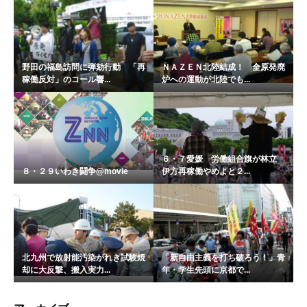
野田の福島訪問に弾劾行動 「再
ＮＡＺＥＮ北陸結成！ 全原発廃
稼働反対」のコール響...
炉への運動が北陸でも...
６・７愛媛 労働組合旗が林立
８・２９いわき闘争@movie
伊方再稼働やめよと２...
北九州で放射能汚染がれき試験焼
「新自由主義を打ち破ろう！」青
却に大反撃、搬入実力...
年・学生先頭に京都で...