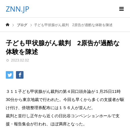
ZNN.JP
ブログ
子ども甲状腺がん裁判 2原告が過酷な体験を陳述
子ども甲状腺がん裁判 2原告が過酷な
体験を陳述
2023.02.02
３１１子ども甲状腺がん裁判の第４回口頭弁論が１月25日11時
30分から東京地裁で行われた。今回も早くから多くの支援者が駆
け付け、傍聴整理券配布には１５６人が並んだ。
裁判と並行し正午から近くの日比谷コンベンションホールで支
援・報告集会が行われ、ほぼ満席となった。