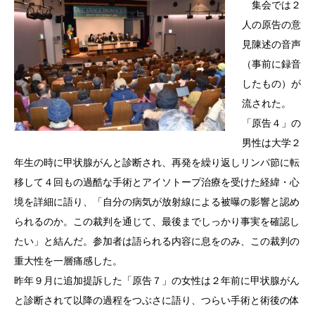
集会では２
人の原告の意
見陳述の音声
（事前に録音
したもの）が
流された。
「原告４」の
男性は大学２
年生の時に甲状腺がんと診断され、再発を繰り返しリンパ節に転
移して４回もの過酷な手術とアイソトープ治療を受けた経緯・心
境を詳細に語り、「自分の病気が放射線による被曝の影響と認め
られるのか。この裁判を通じて、最後までしっかり事実を確認し
たい」と結んだ。参加者は語られる内容に息をのみ、この裁判の
重大性を一層痛感した。
昨年９月に追加提訴した「原告７」の女性は２年前に甲状腺がん
と診断されて以降の過程をつぶさに語り、つらい手術と術後の体