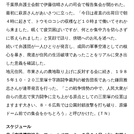
千葉県弁護士会館で伊藤信晴さんの司会で報告集会が開かれた。
最初に萩原さんがあいさつに立った。「今日は産直の出荷日で朝
４時に起きて、トウモロコシの収穫など１０時まで働いてそれか
ら来ました。眠くて疲労困ぱいですが、何とか集中力を切らさず
に答えられました」と笑顔で語り、傍聴へのお礼を述べた。
続いて弁護団が一人ひとりが発言し、成田の軍事空港としての核
心を暴き、廃道が住民の生活破壊であったことをリアルに突き出
した意義を確認した。
地元住民、市東さんの農地取り上げに反対する会に続き、１９８
５年１０・２０三里塚十字路闘争裁判の被告団長であった鎌田雅
志さんが連帯発言を行った。「この戦争情勢の中で、人民大衆が
自らの意志で実力闘争に立ち上がる原点としての三里塚の位置は
ますます大きい。８・６広島では公園封鎖攻撃を打ち破り、原爆
ドーム前での集会をかちとろう」と呼びかけた。(ＴＮ）
スケジュール