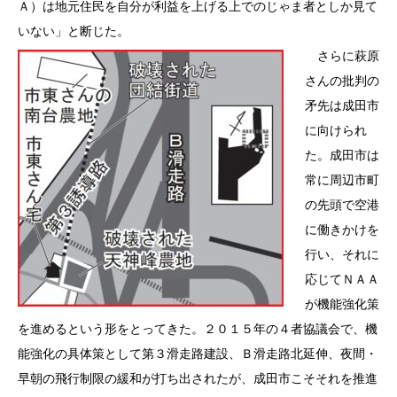
Ａ）は地元住民を自分が利益を上げる上でのじゃま者としか見て
いない」と断じた。
さらに萩原
さんの批判の
矛先は成田市
に向けられ
た。成田市は
常に周辺市町
の先頭で空港
に働きかけを
行い、それに
応じてＮＡＡ
が機能強化策
を進めるという形をとってきた。２０１５年の４者協議会で、機
能強化の具体策として第３滑走路建設、Ｂ滑走路北延伸、夜間・
早朝の飛行制限の緩和が打ち出されたが、成田市こそそれを推進