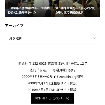
三里塚第３誘導路裁判―「空港機
第３誘導路裁判―「訴えの変更」
能強化は侵略戦争への...
を申し立て機能強化攻...
アーカイブ
月を選択
前進社 〒132-0025 東京都江戸川区松江1-12-7
週刊『前進』・毎週月曜日発行
2000年6月5日公式サイトzenshin.org開設
2008年3月17日速報版サイト開設.
2019年3月4日ZNN.JPサイト開設.
お問い合わせ（安心メール）