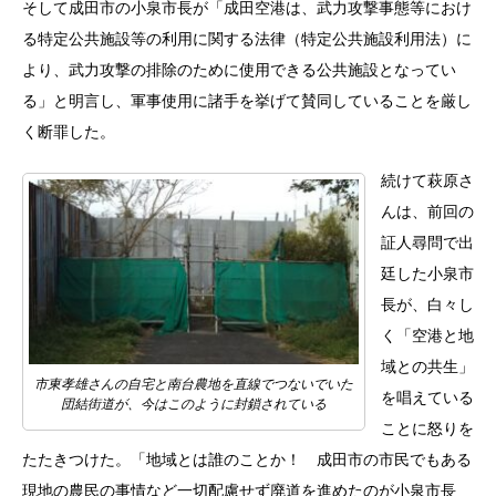
そして成田市の小泉市長が「成田空港は、武力攻撃事態等におけ
る特定公共施設等の利用に関する法律（特定公共施設利用法）に
より、武力攻撃の排除のために使用できる公共施設となってい
る」と明言し、軍事使用に諸手を挙げて賛同していることを厳し
く断罪した。
続けて萩原さ
んは、前回の
証人尋問で出
廷した小泉市
長が、白々し
く「空港と地
域との共生」
市東孝雄さんの自宅と南台農地を直線でつないでいた
を唱えている
団結街道が、今はこのように封鎖されている
ことに怒りを
たたきつけた。「地域とは誰のことか！ 成田市の市民でもある
現地の農民の事情など一切配慮せず廃道を進めたのが小泉市長