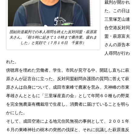
裁判が開かれ
た。この日は
三里塚芝山連
合空港反対同
団結街道裁判での本人尋問を終えた反対同盟・萩原富
盟・萩原富夫
夫さん。「朝５時に起きて１０時まで農作業。疲れま
した」と笑顔で（７月１６日 千葉市）
さんの原告本
人尋問が行わ
れた。
傍聴席を埋めた労働者、学生、市民が見守る中、開廷し直ちに萩
原さんが証言台に立った。反対同盟顧問弁護団の質問に答えて萩
原さんは自身について、成田市東峰で農家を営み、天神峰の市東
孝雄さんとともに「三里塚産直の会」として年間６０種もの野菜
を完全無農薬有機栽培で生産し、消費者に届けていることを明ら
かにした。
そして、成田空港による地元住民無視の事例として、２００１年
６月の東峰神社の樹木の突然の伐採と、それに抗議した萩原進反