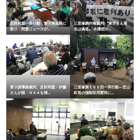
反対同盟一斉行動 第３滑走路に
三里塚耕作権裁判 〝東市さん署
怒り 同盟ニュースが...
名は偽造〟 弁護団が...
第３誘導路裁判、反対同盟・伊藤
三里塚第１５６回一斉行動―芝山
さんが国・ＮＡＡを弾...
町長の強制収用賛同に...