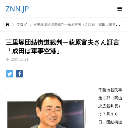
ZNN.JP
ブログ
三里塚団結街道裁判―萩原富夫さん証言「成田は軍事空港」
三里塚団結街道裁判―萩原富夫さん証言
「成田は軍事空港」
2024.07.21
千葉地裁民事
第３部（岡山
忠広裁判長）
で７月１６
日、団結街道