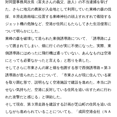
対同盟事務局次長（富夫さんの義父、故人）の不当逮捕を挙げ
た。さらに地元の農家が入会地として利用していた東峰の森の伐
採、Ｂ滑走路南端に位置する東峰神社の頭上すれすれで着陸する
ジェット機の危険など、空港が住民にもたらしてきた生活侵害に
ついて明らかにした。
東峰の森を破壊して造られた東側誘導路について、「誘導路によ
って囲まれてしまい、畑に行くのが実に不便になった。実際、東
側誘導路にはめったに飛行機は通っていない。あんなものは空港
にとっても必要なかったと言える」と怒りを表した。
そしてさらに市東さんの家と畑を包囲する形で西側誘導路＝第３
誘導路が造られたことについて、「市東さんが現に住んでいる家
を取り囲む形で、説明もなく空港施設で建設を進めた。本当に許
せない気持ちだ。空港に反対している住民を追い出すために行わ
れた攻撃だと感じる」と弾劾した。
そして現在、第３滑走路を建設する計画が芝山町の住民を追い出
しながら進められていることについても、「成田空港会社（ＮＡ