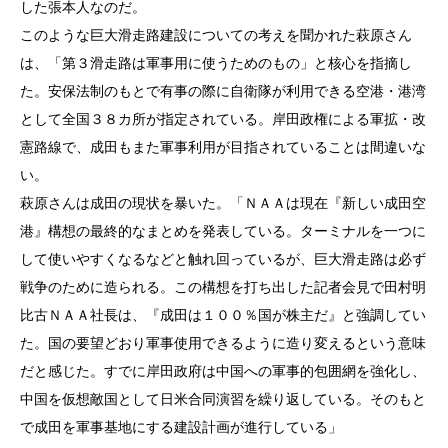
した張本人なのだ。
このような巨大滑走路建設についての考えを聞かれた萩原さん
は、「第３滑走路は軍事用に使うためのもの」と核心を指摘し
た。安保法制のもとで有事の際に自衛隊が利用できる空港・港湾
として全国３８カ所が指定されている。岸田政権による軍拡・改
憲路線で、成田もまた軍事利用が目指されていることは間違いな
い。
萩原さんは成田の現状を暴いた。「ＮＡＡは現在『新しい成田空
港』構想の最終的なまとめを発表している。ターミナルを一つに
して使いやすくなるなどと触れ回っているが、巨大滑走路は必ず
戦争のために造られる。この構想を打ち出した記者会見で田村明
比古ＮＡＡ社長は、『成田は１００％国が株主だ』と強調してい
た。国の要望どおり軍事使用できるように造り変えるという意味
だと感じた。すでに岸田政府は中国への軍事的包囲網を強化し、
中国を仮想敵国として日米合同演習を繰り返している。そのもと
で成田を軍事基地にする建設計画が進行している」