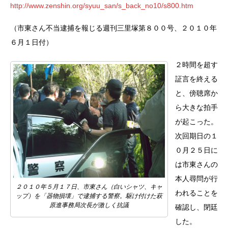
http://www.zenshin.org/syuu_san/s_back_no10/s800.htm
（市東さん不当逮捕を報じる週刊三里塚第８００号、２０１０年
６月１日付）
２時間を超す
証言を終える
と、傍聴席か
ら大きな拍手
が起こった。
次回期日の１
０月２５日に
は市東さんの
本人尋問が行
２０１０年５月１７日、市東さん（白いシャツ、キャ
われることを
ップ）を「器物損壊」で逮捕する警察。駆け付けた萩
原進事務局次長が激しく抗議
確認し、閉廷
した。