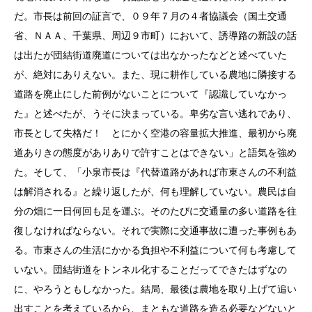
だ。市長は前回の証言で、０９年７月の４者協議会（国土交通
省、ＮＡＡ、千葉県、周辺９市町）において、誘導路の新設の話
は出たが団結街道廃道については出なかったなどと述べていた
が、絶対にありえない。また、現に耕作している農地に隣接する
道路を廃止にした前例がないことについて『認識していなかっ
た』と述べたが、うそに決まっている。卑劣な言い逃れであり、
市長として失格だ！ とにかく空港の容量拡大推進、最初から廃
道ありきの態度がありありで許すことはできない」と語気を強め
た。そして、「小泉市長は『代替道路があれば市東さんの不利益
は解消される』と繰り返したが、何も理解していない。農民は自
分の畑に一日何回も足を運ぶ。そのたびに交通量の多い道路を往
復しなければならない。それで実際に交通事故に遭った事例もあ
る。市東さんの生活にかかる負担や不利益について何も考慮して
いない。団結街道をトンネル化することだってできたはずなの
に、やろうともしなかった。結局、最後は農地を取り上げて追い
出すことを考えているから、まともな道路を造る必要などないと