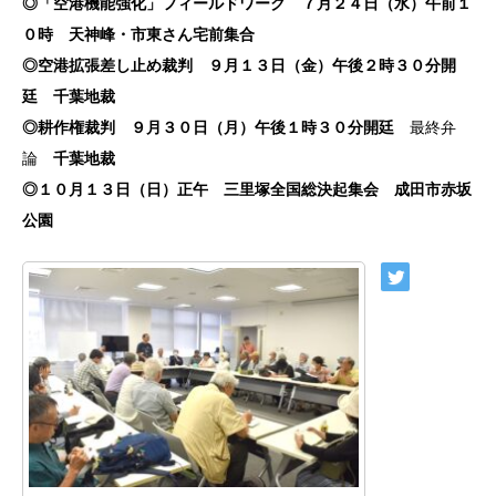
◎「空港機能強化」フィールドワーク ７月２４日（水）午前１
０時 天神峰・市東さん宅前集合
◎空港拡張差し止め裁判 ９月１３日（金）午後２時３０分開
廷 千葉地裁
◎耕作権裁判 ９月３０日（月）午後１時３０分開廷
最終弁
論
千葉地裁
◎１０月１３日（日）正午 三里塚全国総決起集会 成田市赤坂
公園