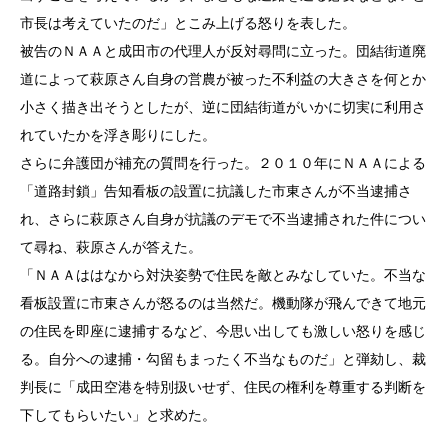
市長は考えていたのだ」とこみ上げる怒りを表した。
被告のＮＡＡと成田市の代理人が反対尋問に立った。団結街道廃
道によって萩原さん自身の営農が被った不利益の大きさを何とか
小さく描き出そうとしたが、逆に団結街道がいかに切実に利用さ
れていたかを浮き彫りにした。
さらに弁護団が補充の質問を行った。２０１０年にＮＡＡによる
「道路封鎖」告知看板の設置に抗議した市東さんが不当逮捕さ
れ、さらに萩原さん自身が抗議のデモで不当逮捕された件につい
て尋ね、萩原さんが答えた。
「ＮＡＡははなから対決姿勢で住民を敵とみなしていた。不当な
看板設置に市東さんが怒るのは当然だ。機動隊が飛んできて地元
の住民を即座に逮捕するなど、今思い出しても激しい怒りを感じ
る。自分への逮捕・勾留もまったく不当なものだ」と弾劾し、裁
判長に「成田空港を特別扱いせず、住民の権利を尊重する判断を
下してもらいたい」と求めた。