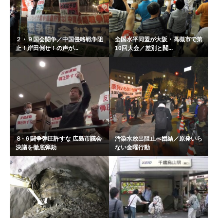
２・９国会闘争／中国侵略戦争阻
全国水平同盟が大阪・高槻市で第
止！岸田倒せ！の声が...
10回大会／差別と闘...
８･６闘争弾圧許すな 広島市議会
汚染水放出阻止へ団結／原発いら
決議を徹底弾劾
ない金曜行動