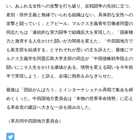
い。あふれる女性への攻撃を打ち破り、反戦闘争の先頭に立つ。
差別・排外主義と無縁でいられる組織はない。具体的な女性への
攻撃と闘っていく」とアピール。マルクス主義青年労働者同盟の
同志たちは「連続的な実力闘争で組織拡大を実現した」「国家権
力と激突する人生かけた闘いが力関係を変えた」「中四国地方で
も新支部を結成する」とそれぞれが思いの丈を訴えた。最後にマ
ルクス主義学生同盟広島大学支部の同志が「中国侵略戦争阻止の
闘いにこそ人生をかける価値がある。情勢を変える闘いを今年前
半で実現しよう」と訴え、会場に熱気をみなぎらせた。
最後は「団結がんばろう」とインターナショナル斉唱で集会を締
めくくった。中四国地方委員会は「本物の世界革命情勢」に応え
る革命党の建設へ大きな一歩を踏み出した。
（革共同中四国地方委員会）