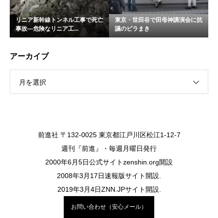
リニア新幹線トンネル工事で死亡
東京・世田谷で田母神講演会に抗
事故―危険なリニア工...
議のビラまき
アーカイブ
月を選択
前進社 〒132-0025 東京都江戸川区松江1-12-7
週刊『前進』・毎週月曜日発行
2000年6月5日公式サイトzenshin.org開設
2008年3月17日速報版サイト開設.
2019年3月4日ZNN.JPサイト開設.
お問い合わせ（安心メール）