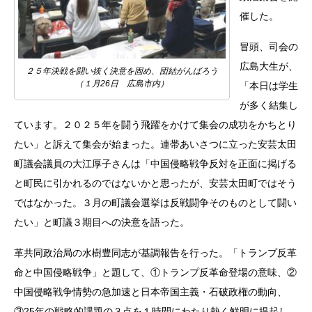
催した。
冒頭、司会の
広島大生が、
２５年決戦を闘い抜く決意を固め、団結がんばろう
（１月26日 広島市内）
「本日は学生
が多く結集し
ています。２０２５年を闘う飛躍をかけて集会の成功をかちとり
たい」と訴えて集会が始まった。連帯あいさつに立った安芸太田
町議会議員の大江厚子さんは「中国侵略戦争反対を正面に掲げる
と町民に引かれるのではないかと思ったが、安芸太田町ではそう
ではなかった。３月の町議会選挙は反戦闘争そのものとして闘い
たい」と町議３期目への決意を語った。
革共同政治局の水樹豊同志が基調報告を行った。「トランプ反革
命と中国侵略戦争」と題して、①トランプ反革命登場の意味、②
中国侵略戦争情勢の急加速と日本帝国主義・石破政権の動向、
③25年の戦略的課題の３点を１時間にわたり熱く鮮明に提起し