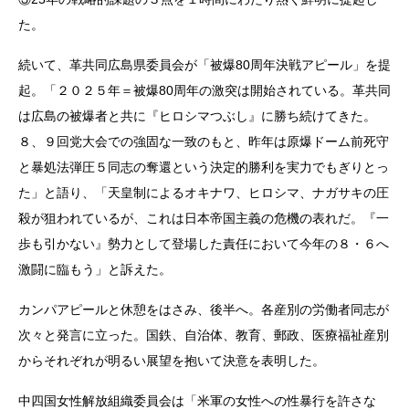
た。
続いて、革共同広島県委員会が「被爆80周年決戦アピール」を提
起。「２０２５年＝被爆80周年の激突は開始されている。革共同
は広島の被爆者と共に『ヒロシマつぶし』に勝ち続けてきた。
８、９回党大会での強固な一致のもと、昨年は原爆ドーム前死守
と暴処法弾圧５同志の奪還という決定的勝利を実力でもぎりとっ
た」と語り、「天皇制によるオキナワ、ヒロシマ、ナガサキの圧
殺が狙われているが、これは日本帝国主義の危機の表れだ。『一
歩も引かない』勢力として登場した責任において今年の８・６へ
激闘に臨もう」と訴えた。
カンパアピールと休憩をはさみ、後半へ。各産別の労働者同志が
次々と発言に立った。国鉄、自治体、教育、郵政、医療福祉産別
からそれぞれが明るい展望を抱いて決意を表明した。
中四国女性解放組織委員会は「米軍の女性への性暴行を許さな