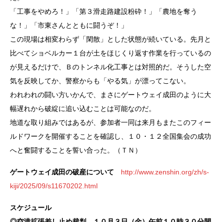
「工事をやめろ！」「第３滑走路建設粉砕！」「農地を奪う
な！」「市東さんとともに闘うぞ！」
この現場は相変わらず「閑散」とした状態が続いている。先月と
比べてショベルカー１台が土をほじくり返す作業を行っているの
が見えるだけで、Ｂのトンネル化工事とは対照的だ。そうした空
気を反映してか、警察からも「やる気」が漂ってこない。
われわれの闘い方いかんで、まさにゲートウェイ成田のように大
幅遅れから破綻に追い込むことは可能なのだ。
地道な取り組みではあるが、参加者一同は来月もまたこのフィー
ルドワークを開催することを確認し、１０・１２全国集会の成功
へと奮闘することを誓い合った。（ＴＮ）
ゲートウェイ成田の破産について
http://www.zenshin.org/zh/s-
kiji/2025/09/s11670202.html
スケジュール
◎空港拡張差し止め裁判 １０月３日（金）午前１０時３０分開