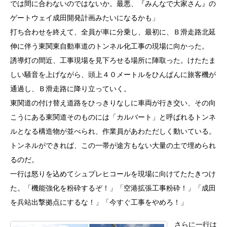
では間に合わないのではないか。最悪、『みんなで大家さん』の
ゲートウェイ成田開発計画みたいになるかも」
打ち合わせを終えて、全員が車に分乗し、最初に、Ｂ滑走路北延
伸に伴う東関東自動車道のトンネル化工事の現場に向かった。
誘導灯の間近、工事現場を見下ろせる場所に陣取った。けたたま
しい騒音を上げながら、頭上４０メートルをひんぱんに旅客機が
通過し、Ｂ滑走路に降り立っていく。
東関道の付け替え道路をひっきりなしに車両が行き交い、その向
こうにある東関道そのものには「カルバート」と呼ばれるトンネ
ルとなる構造物が並べられ、作業員があわただしく動いている。
トンネルができれば、この一帯が途方もない大量の土で埋められ
るのだ。
一行は怒りを込めてシュプレヒコールを現場に向けてたたきつけ
た。「機能強化を粉砕するぞ！」「空港拡張工事粉砕！」「成田
を兵站出撃拠点にするな！」「今すぐ工事をやめろ！」
さらに一行は