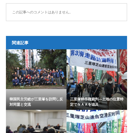
この記事へのコメントはありません。
関連記事
韓国民主労総が三里塚を訪問し反
三里塚耕作権裁判―土地の位置特
対同盟と交流
定でＮＡＡを追及