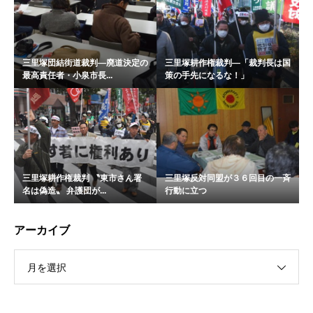
三里塚団結街道裁判―廃道決定の
三里塚耕作権裁判―「裁判長は国
最高責任者・小泉市長...
策の手先になるな！」
三里塚耕作権裁判 〝東市さん署
三里塚反対同盟が３６回目の一斉
名は偽造〟 弁護団が...
行動に立つ
アーカイブ
月を選択