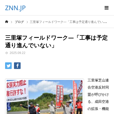
ZNN.JP
ブログ
三里塚フィールドワーク―「工事は予定通り進んでいない」
三里塚フィールドワーク―「工事は予定
通り進んでいない」
2025.09.22
三里塚芝山連
合空港反対同
盟が呼びかけ
る、成田空港
の拡張・機能