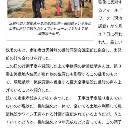
強化に反対す
るフィールド
ワーク（現地
反対同盟と支援連がＢ滑走路延伸＝東関道トンネル化
調査）が９月
工事に向けて怒りのシュプレヒコール（９月１７日
１７日に行わ
成田市十余三）
れた。厳しい
残暑のもと、参加者は天神峰の反対同盟会議室前に集合し、出発
前の打ち合わせを行った。
この日の行動予定を確認した上で事務局の伊藤信晴さんは、第３
滑走路敷地内住民が農作物の生育にも影響するこの猛暑のもと
で、環境破壊・気候変動を促進する巨大空港建設に反対の声を上
げていることを紹介した。
続いて市東孝雄さんがあいさつした。「工事は予定通り進んでい
ないのが現状だ。機能強化と一体で、空いてる土地を利用して農
業施設やワイン工房を作る計画が宣伝されているようだが、うま
くいくかどうか。機能強化２９年完成などと言っても、この調子