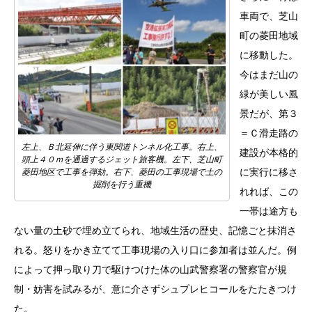
車両で、芝山
町の菱田地域
に移動した。
今はまだ山の
緑が美しい風
景だが、第３
＝Ｃ滑走路の
左上、Ｂ北延伸に伴う東関道トンネル化工事。右上、
建設が本格的
頭上４０ｍを通過するジェット旅客機。左下、芝山町
に実行に移さ
菱田地区で工事を弾劾。右下、菱田の工事現場で土の
掘削を行う重機
れれば、この
一帯は途方も
ない量の土砂で埋め立てられ、地域生活の歴史、記憶ごと抹消さ
れる。怒りをかき立てて工事現場の入り口に参加者は並んだ。例
によって押っ取り刀で駆けつけた体の山武警察署の警察官が規
制・妨害を試みるが、意に介さずシュプレヒコールをたたきつけ
た。