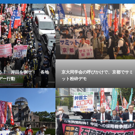
う！ 岸田を倒せ！ 各地
京大同学会の呼びかけで、京都でサミ
デー行動
ット粉砕デモ