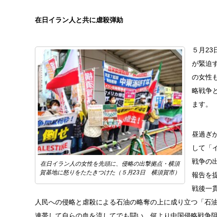
在日イラン人と共に虐殺弾劾
５月2
が緊迫
の女性
略戦争
ます。
昼過ぎ
して「
戦争の
在日イラン人の女性を先頭に、侵略の出撃拠点・横須
賀基地に怒りをたたきつけた（５月23日 横須賀市）
報告を
戦後一
人民への侵略と虐殺による石油の略奪の上に成り立つ「石
連帯して自らの血を流してでも闘い、何より中国侵略戦争阻