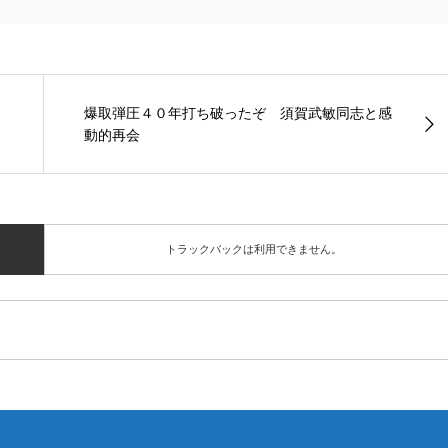
爆取弾圧４０年打ち破ったぞ 須賀武敏同志と感
動的再会
トラックバックは利用できません。