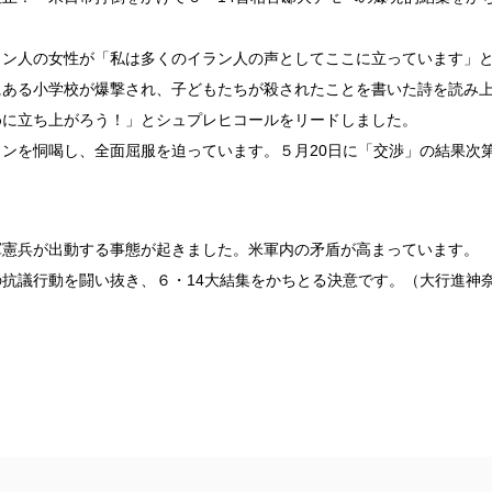
ラン人の女性が「私は多くのイラン人の声としてここに立っています」
にある小学校が爆撃され、子どもたちが殺されたことを書いた詩を読み
めに立ち上がろう！」とシュプレヒコールをリードしました。
ンを恫喝し、全面屈服を迫っています。５月20日に「交渉」の結果次
軍憲兵が出動する事態が起きました。米軍内の矛盾が高まっています。
抗議行動を闘い抜き、６・14大結集をかちとる決意です。（大行進神