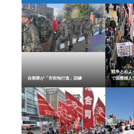
戦争とめよ
自衛隊が「市街地行進」訓練
で国際婦人