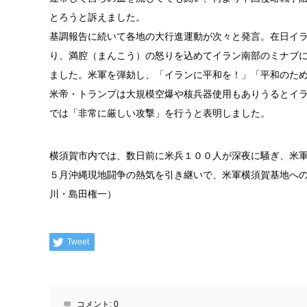
とろうと訴えました。
基調報告に続いて各地の大行進運動が次々と発言。在日イ
り、満腔（まんこう）の怒りを込めてイラン南部のミナブ
ました。米軍を弾劾し、「イランに平和を！」「平和のた
米帝・トランプは大規模空爆や核兵器使用もありうるとイラ
では「非常に厳しい攻撃」を行うと表明しました。
横須賀市内では、数日前に米兵１００人が深夜に騒ぎ、米
５月沖縄現地闘争の熱気を引き継いで、米軍横須賀基地への
川・島田権一）
Tweet
コメント:
0