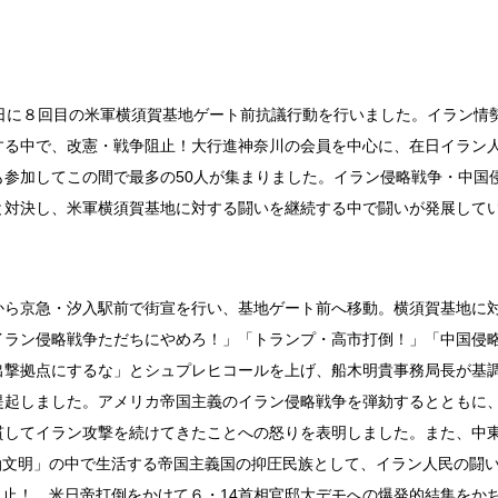
3日に８回目の米軍横須賀基地ゲート前抗議行動を行いました。イラン情
する中で、改憲・戦争阻止！大行進神奈川の会員を中心に、在日イラン
も参加してこの間で最多の50人が集まりました。イラン侵略戦争・中国
と対決し、米軍横須賀基地に対する闘いを継続する中で闘いが発展して
から京急・汐入駅前で街宣を行い、基地ゲート前へ移動。横須賀基地に
イラン侵略戦争ただちにやめろ！」「トランプ・高市打倒！」「中国侵
出撃拠点にするな」とシュプレヒコールを上げ、船木明貴事務局長が基
提起しました。アメリカ帝国主義のイラン侵略戦争を弾劾するとともに
貫してイラン攻撃を続けてきたことへの怒りを表明しました。また、中
油文明」の中で生活する帝国主義国の抑圧民族として、イラン人民の闘
止！ 米日帝打倒をかけて６・14首相官邸大デモへの爆発的結集をか