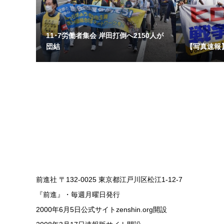
11･7労働者集会 岸田打倒へ2150人が
団結
【写真速報
前進社 〒132-0025 東京都江戸川区松江1-12-7
『前進』・毎週月曜日発行
2000年6月5日公式サイトzenshin.org開設