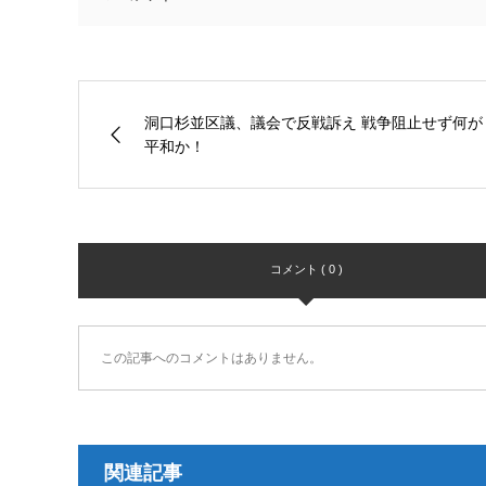
洞口杉並区議、議会で反戦訴え 戦争阻止せず何が
平和か！
コメント ( 0 )
この記事へのコメントはありません。
関連記事