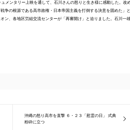
キュメンタリー上映を通して、石川さんの怒りと生き様に感動した。改
と戦争の根源である高市政権・日本帝国主義を打倒する決意を固めた」
ニオン、各地区労組交流センターが「再審開け」と迫りました。石川一
沖縄の怒り高市を直撃 ６・２３「慰霊の日」 式典
粉砕に立つ