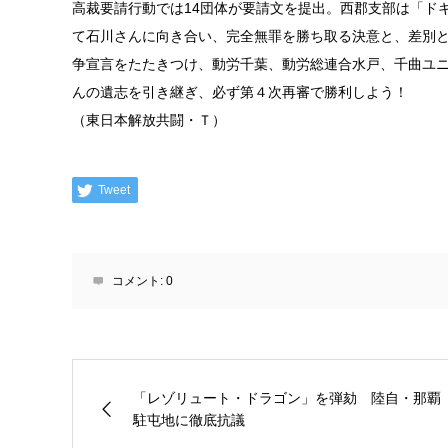
高裁要請行動では14団体が要請文を提出。西郡支部は「ド
て石川さんに向き合い、完全無罪を勝ち取る決意と、差別
争宣言をたたきつけ、動労千葉、動労総連合水戸、千曲ユ
んの遺志を引き継ぎ、必ず第４次再審で勝利しよう！
（東日本解放共闘・Ｔ）
Tweet
コメント:
0
「レゾリュート・ドラゴン」を弾劾 陸自・那覇
駐屯地に徹底抗議