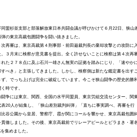
平同盟杉並支部と部落解放東日本共闘会議が呼びかけて６月22日、狭山
糾弾の東京高裁包囲闘争を闘い抜きました。
４次再審は、東京高裁第４刑事部・前田巌裁判長の棄却攻撃との攻防に
た。３月末に検察が意見書を提出。全く許せないことに検察は第４次再
された２７８点に及ぶ石川一雄さん無実の証拠を踏みにじり、「速やか
却すべき」と主張してきました。しかし、検察側は新たな鑑定書を出す
きず、でっち上げは完全に破綻しています。今こそ狭山闘争の歴史的勝
開く時です。
の闘争には東京、関西、全国の水平同盟員、東京労組交流センター、関
代表20人が結集し、「狭山差別裁判糾弾」「直ちに事実調べ、再審を行
日比谷公園から皇居、警察庁、霞が関にコールを響かせ、東京高裁包囲
を貫徹しました。その後、東京高裁前でリレーアピールとビラまき・署
感を集めました。