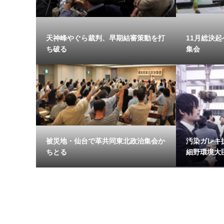
天神峰やぐら裁判、早期結審策動を打
11月総決起
ち破る
集会
被災地・仙台で革共同東北政治集会か
汚染ガレキ
ちとる
細野環境大