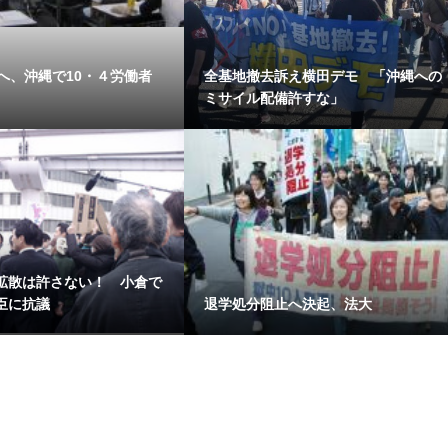
へ、沖縄で10・４労働者
全基地撤去訴え横田デモ 「沖縄への
ミサイル配備許すな」
拡散は許さない！ 小倉で
臣に抗議
退学処分阻止へ決起、法大