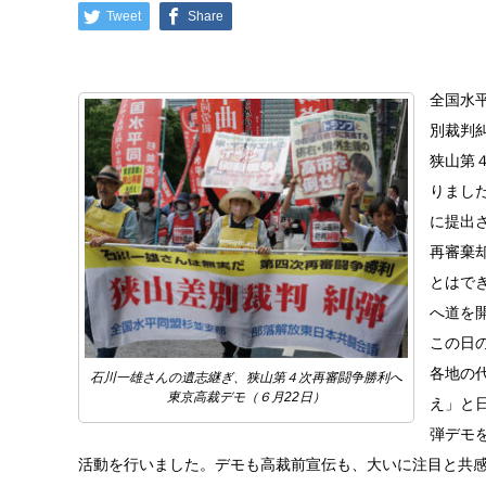
Tweet
Share
全国水
別裁判
狭山第
りまし
に提出
再審棄
とはで
へ道を
この日
各地の
石川一雄さんの遺志継ぎ、狭山第４次再審闘争勝利へ
東京高裁デモ（６月22日）
え」と
弾デモ
活動を行いました。デモも高裁前宣伝も、大いに注目と共