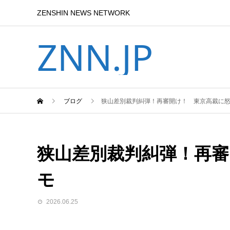
ZENSHIN NEWS NETWORK
ZNN.JP
ブログ
狭山差別裁判糾弾！再審開け！ 東京高裁に
狭山差別裁判糾弾！再
モ
2026.06.25