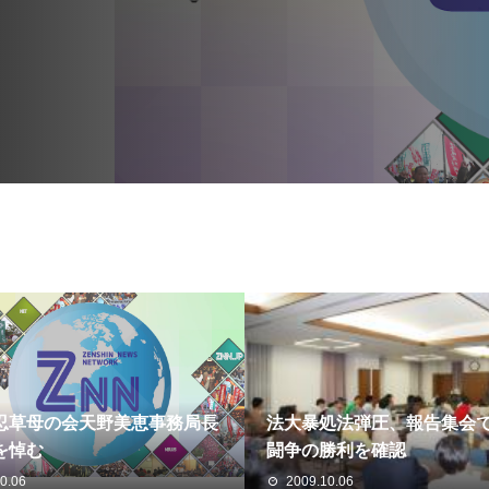
忍草母の会天野美恵事務局長
法大暴処法弾圧、報告集会
を悼む
闘争の勝利を確認
0.06
2009.10.06