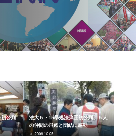
で初公判
法大５・15暴処法弾圧初公判、５人
の仲間の飛躍と団結に感動
2009.10.05