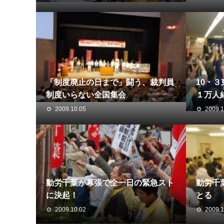
「制度廃止の日まで」闘う、裁判員
10・
制度いらない全国集会
１万人
2009.10.05
2009.1
動労千葉が幕張で全一日の緊急スト
動労千
に決起！
とる
2009.10.02
2009.1