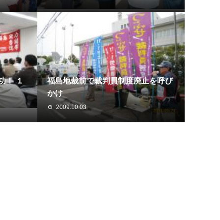
功！ １
福島地裁前で裁判員制度廃止を呼び
かけ
2009.10.03