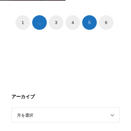
1
…
3
4
5
6
アーカイブ
月を選択