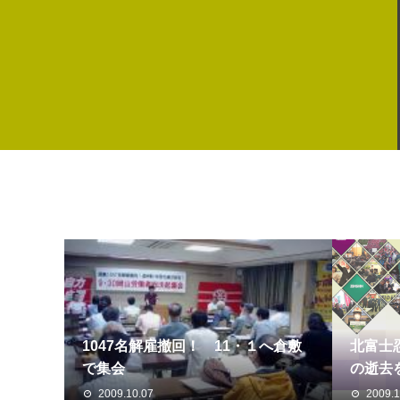
1047名解雇撤回！ 11・１へ倉敷
北富士
で集会
の逝去
2009.10.07
2009.1