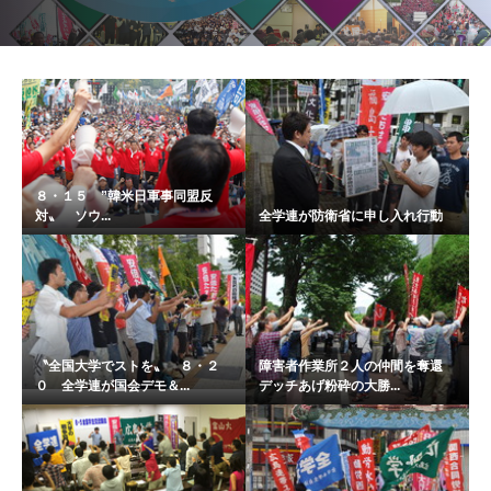
８・１５ ”韓米日軍事同盟反
対〟 ソウ...
全学連が防衛省に申し入れ行動
〝全国大学でストを〟 ８・２
障害者作業所２人の仲間を奪還
０ 全学連が国会デモ＆...
デッチあげ粉砕の大勝...