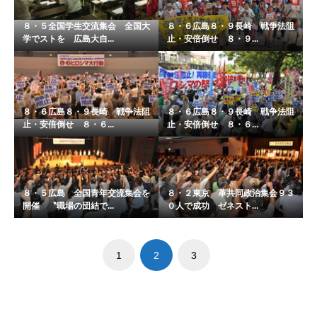
８・５全国学生交流集会 全国大
８・６広島８・９長崎 戦争法阻
学でストを 広島大自...
止・安倍倒せ ８・９...
８・６広島８・９長崎 戦争法阻
８・６広島８・９長崎 戦争法阻
止・安倍倒せ ８・６...
止・安倍倒せ ８・６...
８・５広島 全国青年交流集会を
８・２東京 革共同政治集会９３
開催 〝職場の団結で...
０人で成功 ゼネスト...
1
2
3