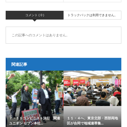
コメント ( 0 )
トラックバックは利用できません。
この記事へのコメントはありません。
関連記事
７・１１コンビニスト決行 関連
１１・４へ、東京北部・西部両地
ユニオン セブン本社...
区が合同で地域連帯集...