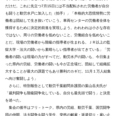
だけだ。これに先立つ7月15日には不当配転された労働者が自分
も闘うと動労水戸に加入した（拍手）」「本格的大恐慌情勢に労
働者は団結して生き抜いていこう。車両センターの労働者全体を
獲得するために決定的前進を実現しよう。われわれは小さな存在
ではない。周りの労働者を低めないこと。労働組合を低めないこ
とだ。現場の労働者から階級の指導者が生まれる。ＪＲ以上の監
獄大学・法大の闘いから素晴らしい指導者が出てきている」「労
働者の闘いは現場の力がすべてだ。動労水戸の闘いも、今日集ま
った県内の労組、労働者の闘いも今が正念場だ。団結して組織拡
大することが最大の課題でもあり勝利のカギだ。11月１万人結集
へ向け奮闘しよう」
さらに、特別報告として動労千葉顧問弁護団の葉山岳夫氏が
「裁判闘争も階級闘争化している。自分も最先頭で闘う」と決意
を述べた。
集会の後半はフリ－トーク。県内の労組、動労千葉、国労闘争
団の仲間、法大闘争を闘う学生、突然の解雇・派遣切り・雇い止