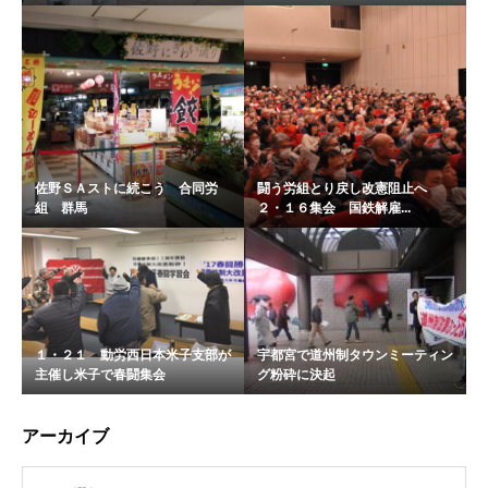
佐野ＳＡストに続こう 合同労
闘う労組とり戻し改憲阻止へ
組 群馬
２・１６集会 国鉄解雇...
１・２１ 動労西日本米子支部が
宇都宮で道州制タウンミーティン
主催し米子で春闘集会
グ粉砕に決起
アーカイブ