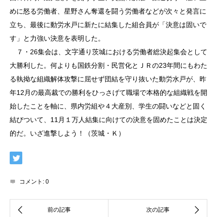
めに怒る労働者、星野さん奪還を闘う労働者などが次々と発言に
立ち、最後に動労水戸に新たに結集した組合員が「決意は固いで
す」と力強い決意を表明した。
７・26集会は、文字通り茨城における労働者総決起集会として
大勝利した。何よりも国鉄分割・民営化とＪＲの23年間にもわた
る執拗な組織解体攻撃に屈せず団結を守り抜いた動労水戸が、昨
年12月の最高裁での勝利をひっさげて職場で本格的な組織戦を開
始したことを軸に、県内労組や４大産別、学生の闘いなどと固く
結びついて、11月１万人結集に向けての決意を固めたことは決定
的だ。いざ進撃しよう！（茨城・Ｋ）
コメント:
0