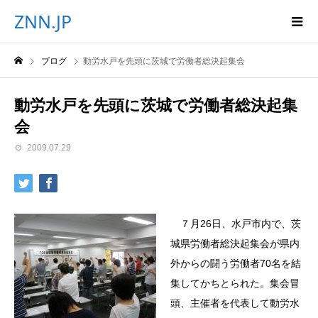
ZNN.JP
ブログ
動労水戸を先頭に茨城で労働者総決起集会
動労水戸を先頭に茨城で労働者総決起集
会
2009.07.29
７月26日、水戸市内で、茨
城県労働者総決起集会が県内
外からの闘う労働者70名を結
集してかちとられた。集会冒
頭、主催者を代表して動労水