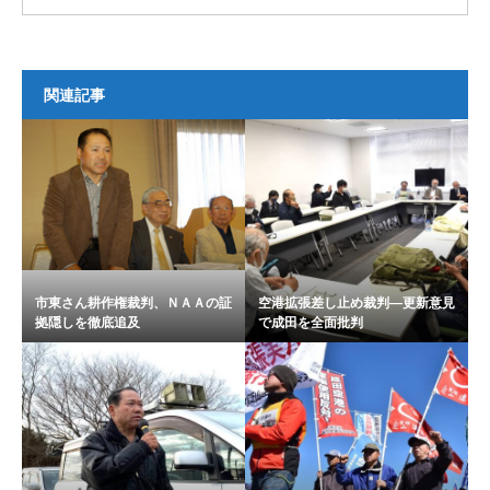
関連記事
市東さん耕作権裁判、ＮＡＡの証
空港拡張差し止め裁判―更新意見
拠隠しを徹底追及
で成田を全面批判