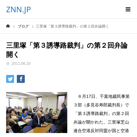
ZNN.JP
ブログ
三里塚「第３誘導路裁判」の第２回弁論開く
三里塚「第３誘導路裁判」の第２回弁論
開く
2011.06.20
６月17日、千葉地裁民事第
３部（多見谷寿郎裁判長）で
「第３誘導路裁判」の第２回
弁論が開かれた。三里塚芝山
連合空港反対同盟が国と空港