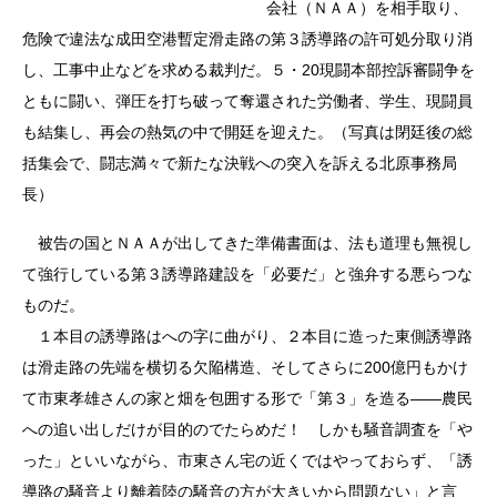
会社（ＮＡＡ）を相手取り、
危険で違法な成田空港暫定滑走路の第３誘導路の許可処分取り消
し、工事中止などを求める裁判だ。５・20現闘本部控訴審闘争を
ともに闘い、弾圧を打ち破って奪還された労働者、学生、現闘員
も結集し、再会の熱気の中で開廷を迎えた。（写真は閉廷後の総
括集会で、闘志満々で新たな決戦への突入を訴える北原事務局
長）
被告の国とＮＡＡが出してきた準備書面は、法も道理も無視し
て強行している第３誘導路建設を「必要だ」と強弁する悪らつな
ものだ。
１本目の誘導路はへの字に曲がり、２本目に造った東側誘導路
は滑走路の先端を横切る欠陥構造、そしてさらに200億円もかけ
て市東孝雄さんの家と畑を包囲する形で「第３」を造る――農民
への追い出しだけが目的のでたらめだ！ しかも騒音調査を「や
った」といいながら、市東さん宅の近くではやっておらず、「誘
導路の騒音より離着陸の騒音の方が大きいから問題ない」と言