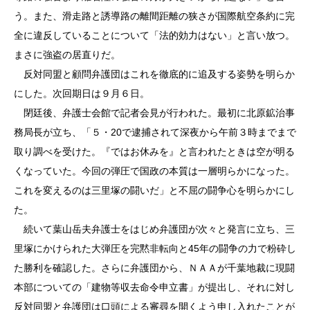
う。また、滑走路と誘導路の離間距離の狭さが国際航空条約に完
全に違反していることについて「法的効力はない」と言い放つ。
まさに強盗の居直りだ。
反対同盟と顧問弁護団はこれを徹底的に追及する姿勢を明らか
にした。次回期日は９月６日。
閉廷後、弁護士会館で記者会見が行われた。最初に北原鉱治事
務局長が立ち、「５・20で逮捕されて深夜から午前３時までまで
取り調べを受けた。『ではお休みを』と言われたときは空が明る
くなっていた。今回の弾圧で国政の本質は一層明らかになった。
これを変えるのは三里塚の闘いだ」と不屈の闘争心を明らかにし
た。
続いて葉山岳夫弁護士をはじめ弁護団が次々と発言に立ち、三
里塚にかけられた大弾圧を完黙非転向と45年の闘争の力で粉砕し
た勝利を確認した。さらに弁護団から、ＮＡＡが千葉地裁に現闘
本部についての「建物等収去命令申立書」が提出し、それに対し
反対同盟と弁護団は口頭による審尋を開くよう申し入れたことが