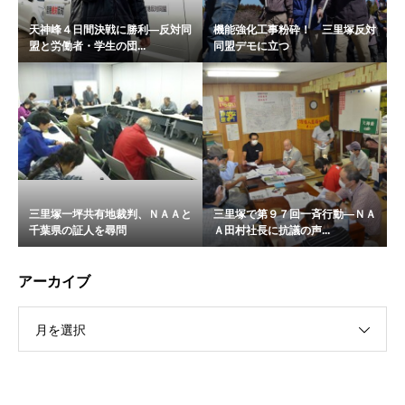
天神峰４日間決戦に勝利―反対同
機能強化工事粉砕！ 三里塚反対
盟と労働者・学生の団...
同盟デモに立つ
三里塚一坪共有地裁判、ＮＡＡと
三里塚で第９７回一斉行動―ＮＡ
千葉県の証人を尋問
Ａ田村社長に抗議の声...
アーカイブ
月を選択