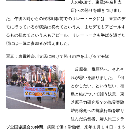
人の参加で、東電(神奈川支
店)への怒りを叩きつけまし
た。午後３時からの桜木町駅前でのリレートークには、東京のデ
モに行っているが横浜は初めてという人、またデモもアピールす
るもの初めてという人もアピール。リレートークも半ばを過ぎた
頃には一気に参加者が増えました。
写真：東電神奈川支店に向けて怒りの声を上げるデモ隊
反原発、脱原発へ、それぞ
れが思いを語りました。「何
とかしたい」という思い、福
島と結びついて闘う決意、東
芝原子力研究所での臨界実験
炉再稼働への抗議行動を取り
組んだ労働者、婦人民主クラ
ブ全国協議会の仲間、病院で働く労働者、来年１月１４日・１５