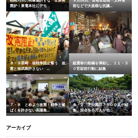
柏崎刈羽の再稼働許すな 全原発
９月28日、首相官邸前・文科省
廃炉！東電本社にデモ
前などで大規模な抗議...
８・９長崎 核戦争阻止誓う 改
総選挙の欺瞞を弾劾し、１１・３
憲と核武装許さない ...
０官邸前行動に結集
７・８ とめよう改憲！戦争と被
６・２、芝公園に７５００人が結
ばくを許さない高陽集...
集、国会を６万人が包...
アーカイブ