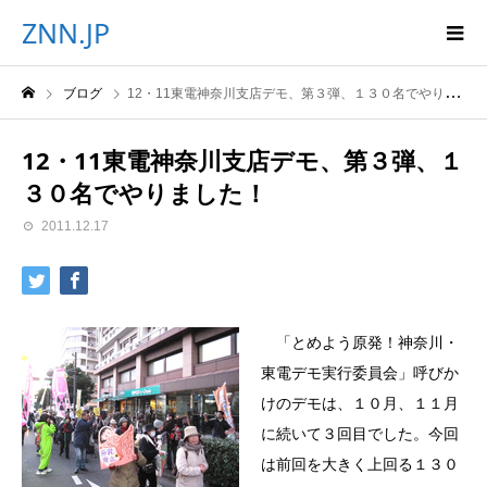
ZNN.JP
ブログ
12・11東電神奈川支店デモ、第３弾、１３０名でやりました！
12・11東電神奈川支店デモ、第３弾、１
３０名でやりました！
2011.12.17
「とめよう原発！神奈川・
東電デモ実行委員会」呼びか
けのデモは、１０月、１１月
に続いて３回目でした。今回
は前回を大きく上回る１３０