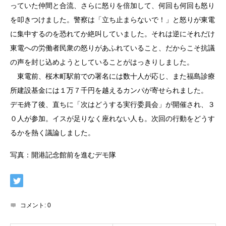
っていた仲間と合流、さらに怒りを倍加して、何回も何回も怒り
を叩きつけました。警察は「立ち止まらないで！」と怒りが東電
に集中するのを恐れてか絶叫していました。それは逆にそれだけ
東電への労働者民衆の怒りがあふれていること、だからこそ抗議
の声を封じ込めようとしていることがはっきりしました。
東電前、桜木町駅前での署名には数十人が応じ、また福島診療
所建設基金には１万７千円を越えるカンパが寄せられました。
デモ終了後、直ちに「次はどうする実行委員会」が開催され、３
０人が参加。イスが足りなく座れない人も。次回の行動をどうす
るかを熱く議論しました。
写真：開港記念館前を進むデモ隊
コメント:
0