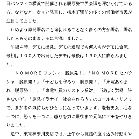
日パシフィコ横浜で開催される脱原発世界会議を呼びかけている
方、などなど、次々と発言し、桜木町駅前の多くの労働者市民が
注目してました。
止めよう原発署名にも途切れることなく多くの方が署名。署名
した人もそのままデモに合流しました。
午後４時、デモに出発。デモの過程でも何人もがデモに合流、
最初は１００人で出発したデモは最後は１３０人に膨らみまし
た。
「ＮＯ ＭＯＲＥ フクシマ 脱原発！」「ＮＯ ＭＯＲＥ ヒバク
シャ 脱原発！」「子どもを守ろう 脱原発！」「東電あやま
れ 脱原発！」、「東電社員のリストラ反対」「被ばく労働 許
さないぞ」「原発イラナイ 社会を作ろう」のコールもノリノリ
で、参加者の気持ちがひとつになっていきます。老若男女、心を
一つに、怒りを一つに、怒りを力に最後まで元気にデモをやりき
りました。
途中、東電神奈川支店では、正午から抗議の座り込み行動をや