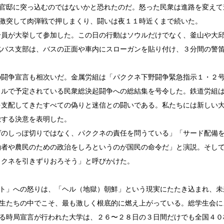
官邸に突っ込むのではないかと恐れたのだ。怒った民衆は進路を変えて
激突して肉弾戦で押しまくり、闘いは夜１１時近くまで続いた。
員が大挙して参加した。この日の行動はソウルだけでなく、釜山や大
北バス支部は、バスの正面や車内にスローガンを貼り付け、３分間の警
闘争宣言も相次いだ。金属労組は「パククネ下野闘争緊急指示１・２
ウルで予定されている民衆総決起闘争への総結集を号令した。鉄道労組
を支配してきたすべての偽りと迷信との闘いである。私たちには新しい
徹する決意を表明した。
のしっぽ切りではなく、パククネの責任を問うている」「サード配備
働者や農民のための政治をしろというのが国民の命令だ」と演説。そし
ククネを引きずりおろそう」と呼びかけた。
ト」への怒りは、「ヘル（地獄）朝鮮」という現実にたたき込まれ、未
生たちの中でこそ、最も激しく根底的に燃え上がっている。総学生会に
る時局宣言が行われた大学は、２６〜２８日の３日間だけでも全国４０