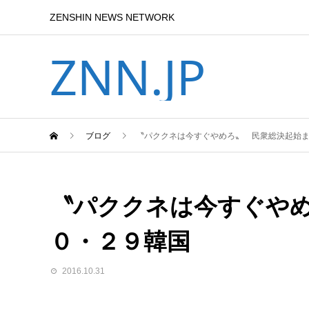
ZENSHIN NEWS NETWORK
ZNN.JP
ブログ
〝パククネは今すぐやめろ〟 民衆総決起始
〝パククネは今すぐや
０・２９韓国
2016.10.31