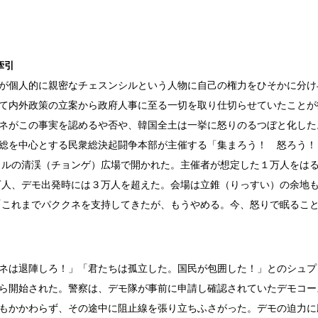
牽引
が個人的に親密なチェスンシルという人物に自己の権力をひそかに分け
て内外政策の立案から政府人事に至る一切を取り仕切らせていたことが
ネがこの事実を認めるや否や、韓国全土は一挙に怒りのるつぼと化した
総を中心とする民衆総決起闘争本部が主催する「集まろう！ 怒ろう
ウルの清渓（チョンゲ）広場で開かれた。主催者が想定した１万人をは
万人、デモ出発時には３万人を超えた。会場は立錐（りっすい）の余地
「これまでパククネを支持してきたが、もうやめる。今、怒りで眠るこ
ネは退陣しろ！」「君たちは孤立した。国民が包囲した！」とのシュプ
ら開始された。警察は、デモ隊が事前に申請し確認されていたデモコー
もかかわらず、その途中に阻止線を張り立ちふさがった。デモの迫力に