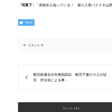
〔
写真下
〕「高校生も知っている！ 操り人形パククネは辞
Tweet
コメント:
0
動労総連合出向無効訴訟 動労千葉の３人が証
言 外注化による事...
コメント ( 0 )