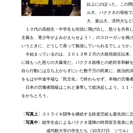
以上にのぼった。この間
ル大、パククネの母校で
大、釜山大、済州大など
１０代の高校生・中学生も街頭に飛び出し、怒りを共有し
主義を、青少年がよみがえらせよう！」のスローガンを掲
いうときに、どうして座って勉強していられるでしょうか
今始まっているのは、２０１３年２月の大統領就任以来、
に積もった怒りの大爆発だ。パククネ政権との絶対非和解
自ら行動には立ち上がらずにいた数千万の民衆に、政治的
をもはや中途半端な「民主化」で終わらせず、本物の労働
日本の労働者階級はこれと連帯して総決起しよう。１１・
をかちとろう。
〔
写真上
〕ストライキ闘争を継続する鉄道労組も最先頭に
〔
写真中
〕総学生会によるパククネ退陣の時局宣言発表に
成均館大学の学生たち（10月27日 ソウル）