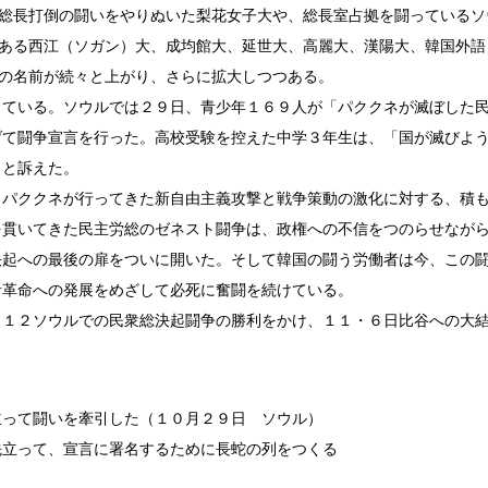
総長打倒の闘いをやりぬいた梨花女子大や、総長室占拠を闘っているソ
ある西江（ソガン）大、成均館大、延世大、高麗大、漢陽大、韓国外語
の名前が続々と上がり、さらに拡大しつつある。
ている。ソウルでは２９日、青少年１６９人が「パククネが滅ぼした
げて闘争宣言を行った。高校受験を控えた中学３年生は、「国が滅びよ
」と訴えた。
パククネが行ってきた新自由主義攻撃と戦争策動の激化に対する、積
を貫いてきた民主労総のゼネスト闘争は、政権への不信をつのらせなが
決起への最後の扉をついに開いた。そして韓国の闘う労働者は今、この
者革命への発展をめざして必死に奮闘を続けている。
１２ソウルでの民衆総決起闘争の勝利をかけ、１１・６日比谷への大
立って闘いを牽引した（１０月２９日 ソウル）
先立って、宣言に署名するために長蛇の列をつくる