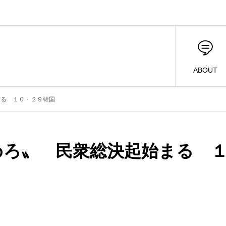
ABOUT
まる １０・２９韓国
めろ〟 民衆総決起始まる 