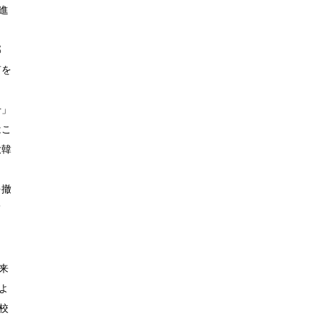
進
邱
笛を
号」
はこ
大韓
を撤
て
来
よ
校