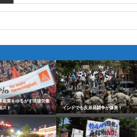
車産業をゆるがす現場労働
状スト
インドでも反原発闘争が爆発！