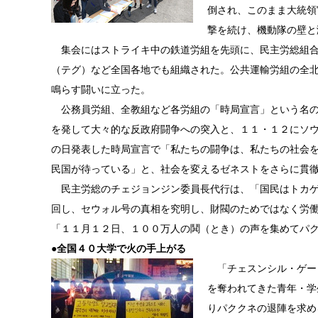
倒され、このまま大統領
撃を続け、機動隊の壁と
集会にはストライキ中の鉄道労組を先頭に、民主労総組合
（テグ）など全国各地でも組織された。公共運輸労組の全
鳴らす闘いに立った。
公務員労組、全教組など各労組の「時局宣言」という名の
を発して大々的な反政府闘争への突入と、１１・１２にソ
の日発表した時局宣言で「私たちの闘争は、私たちの社会
民国が待っている」と、社会を変えるゼネストをさらに貫
民主労総のチェジョンジン委員長代行は、「国民はトカゲ
回し、セウォル号の真相を究明し、財閥のためではなく労
「１１月１２日、１００万人の鬨（とき）の声を集めてパ
●
全国４０大学で火の手上がる
「チェスンシル・ゲー
を奪われてきた青年・学
りパククネの退陣を求め