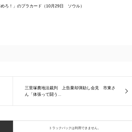
めろ！」のプラカード（10月29日 ソウル）
三里塚農地法裁判 上告棄却弾劾し会見 市東さ
ん「体張って闘う...
トラックバックは利用できません。