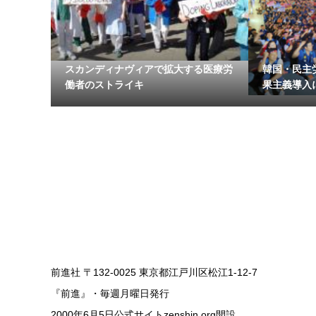
スカンディナヴィアで拡大する医療労
韓国・民主
働者のストライキ
果主義導入に
前進社 〒132-0025 東京都江戸川区松江1-12-7
『前進』・毎週月曜日発行
2000年6月5日公式サイトzenshin.org開設