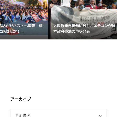
労総がゼネストへ進撃 成
大飯原発再稼働に対し、エテコンが日
絶対反対！...
本政府弾劾の声明発表
アーカイブ
月を選択