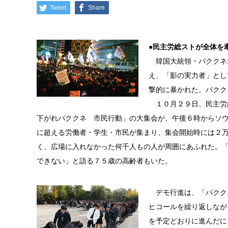
Tweet
Share
●
民主労総ストが全体を
韓国大統領・パククネ
え、「影の実力者」とし
撃的に暴かれた。パクク
１０月２９日、民主労
下がれパククネ 市民行動」の大集会が、午後６時からソ
に超える労働者・学生・市民が集まり、集会開始時には２
く、広場に入れなかった何千人もの人が周囲にあふれた。
できない」と語る７５歳の高齢者もいた。
デモ行進は、「パクク
ヒコールを繰り返しなが
を予定どおりに進んだに