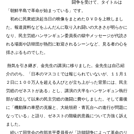
闘争を受けて、タイトルは
「朝鮮半島で革命が始まっている」です。
初めに民衆総決起当日の映像をまとめたＤＶＤを上映しまし
た。報道資料などをふんだんに取り入れ闘いの大きさが明らかに
なり、民主労総ハンサンギュン委員長の獄中メッセージが代読さ
れる場面や訪韓団が熱烈に歓迎されるシーンなど、見る者の心を
揺さぶるものでした。
熱気を引き継ぎ、金先生の講演に移りました。金先生は自己紹
介ののち、「日本のマスコミでは報じられていないが、１１月１
２日に１００万人を超える人びとが立ち上がった背景には、民主
労総のゼネストがある」とし、講演の大半をハンサンギュン執行
部が成立して以来の民主労総の激闘に費やしました。そして最後
に「機動隊の車壁の克服と、大統領府・青瓦台への進行が問題に
なっている」と語り、ゼネストの階級的意義について力強く訴え
ました。
続いて同学会の作部羊平委員長が「訪韓闘争によって革命のリ