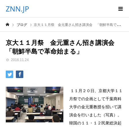
ZNN.JP
ブログ
京大１１月祭 金元重さん招き講演会 「朝鮮半島で革命始まる」
京大１１月祭 金元重さん招き講演会
「朝鮮半島で革命始まる」
2016.11.24
１１月２０日、京都大学１１
月祭での企画として千葉商科
大学の金元重教授を招いて講
演会を行いました（写真）。
韓国の１１・１２民衆総決起