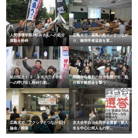
人間環境学部3年 Ｋさんへの処分
広島大で「福島の怒り」とつなが
策動を粉砕
り、御用学者追放を宣...
処分阻止！ ２・２法大で３学生
開講から最初の法大包囲デモ、処
への呼び出し粉砕行動...
分策す教授会を撃つ
広島大で「フクシマとつながる討
京大全学自治会同学会選挙 新入
論会」開催
生を中心に何人もの学...