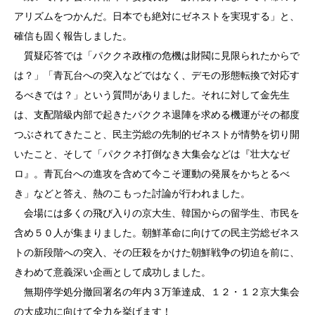
アリズムをつかんだ。日本でも絶対にゼネストを実現する」と、
確信も固く報告しました。
質疑応答では「パククネ政権の危機は財閥に見限られたからで
は？」「青瓦台への突入などではなく、デモの形態転換で対応す
るべきでは？」という質問がありました。それに対して金先生
は、支配階級内部で起きたパククネ退陣を求める機運がその都度
つぶされてきたこと、民主労総の先制的ゼネストが情勢を切り開
いたこと、そして「パククネ打倒なき大集会などは『壮大なゼ
ロ』。青瓦台への進攻を含めて今こそ運動の発展をかちとるべ
き」などと答え、熱のこもった討論が行われました。
会場には多くの飛び入りの京大生、韓国からの留学生、市民を
含め５０人が集まりました。朝鮮革命に向けての民主労総ゼネス
トの新段階への突入、その圧殺をかけた朝鮮戦争の切迫を前に、
きわめて意義深い企画として成功しました。
無期停学処分撤回署名の年内３万筆達成、１２・１２京大集会
の大成功に向けて全力を挙げます！