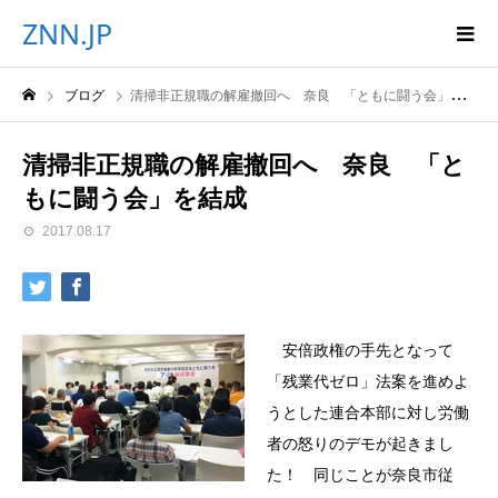
ZNN.JP
ブログ
清掃非正規職の解雇撤回へ 奈良 「ともに闘う会」を結成
清掃非正規職の解雇撤回へ 奈良 「と
もに闘う会」を結成
2017.08.17
安倍政権の手先となって
「残業代ゼロ」法案を進めよ
うとした連合本部に対し労働
者の怒りのデモが起きまし
た！ 同じことが奈良市従