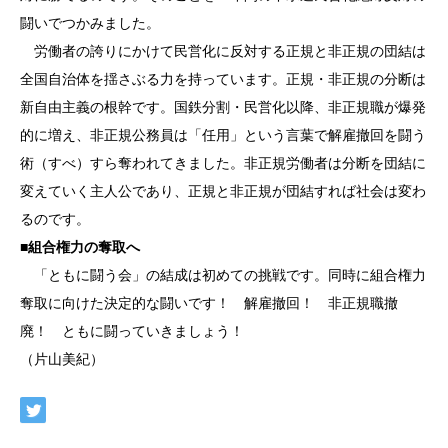
闘いでつかみました。
労働者の誇りにかけて民営化に反対する正規と非正規の団結は
全国自治体を揺さぶる力を持っています。正規・非正規の分断は
新自由主義の根幹です。国鉄分割・民営化以降、非正規職が爆発
的に増え、非正規公務員は「任用」という言葉で解雇撤回を闘う
術（すべ）すら奪われてきました。非正規労働者は分断を団結に
変えていく主人公であり、正規と非正規が団結すれば社会は変わ
るのです。
■
組合権力の奪取へ
「ともに闘う会」の結成は初めての挑戦です。同時に組合権力
奪取に向けた決定的な闘いです！ 解雇撤回！ 非正規職撤
廃！ ともに闘っていきましょう！
（片山美紀）