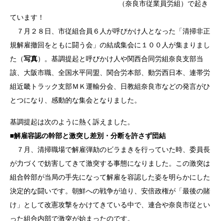
（奈良市従業員労組）で起き
ています！
７月２８日、市従組合員６人が呼びかけ人となった「清掃非正
規解雇撤回をともに闘う会」の結成集会に１００人が集まりまし
た（
写真
）。基調提起と呼びかけ人や関西合同労組奈良支部当
該、大阪市職、全国水平同盟、関合労本部、動労西日本、連帯労
組近畿トラック支部ＭＫ運輸分会、日教組奈良市などの発言がひ
とつになり、感動的な集会となりました。
基調提起は次のように熱く訴えました。
■
解雇容認の幹部と激突し差別・分断を許さず団結
７月、清掃職場で解雇弾劾のビラまきを行っていた時、委員長
が力づくで妨害してきて激突する事態になりました。この激突は
組合幹部が当局の手先になって解雇を容認した姿を明らかにした
決定的な闘いです。朝鮮への戦争が迫り、安倍政権が「最後の賭
け」として改憲攻撃をかけてきている中で、連合や奈良市従とい
った組合内部で激突が始まったのです。