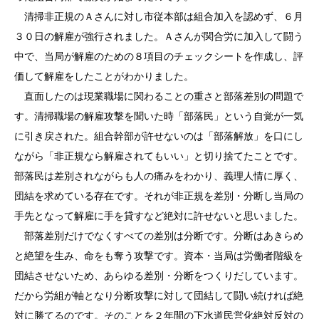
清掃非正規のＡさんに対し市従本部は組合加入を認めず、６月
３０日の解雇が強行されました。Ａさんが関合労に加入して闘う
中で、当局が解雇のための８項目のチェックシートを作成し、評
価して解雇をしたことがわかりました。
直面したのは現業職場に関わることの重さと部落差別の問題で
す。清掃職場の解雇攻撃を聞いた時「部落民」という自覚が一気
に引き戻された。組合幹部が許せないのは「部落解放」を口にし
ながら「非正規なら解雇されてもいい」と切り捨てたことです。
部落民は差別されながらも人の痛みをわかり、義理人情に厚く、
団結を求めている存在です。それが非正規を差別・分断し当局の
手先となって解雇に手を貸すなど絶対に許せないと思いました。
部落差別だけでなくすべての差別は分断です。分断はあきらめ
と絶望を生み、命をも奪う攻撃です。資本・当局は労働者階級を
団結させないため、あらゆる差別・分断をつくりだしています。
だから労組が軸となり分断攻撃に対して団結して闘い続ければ絶
対に勝てるのです。そのことを２年間の下水道民営化絶対反対の