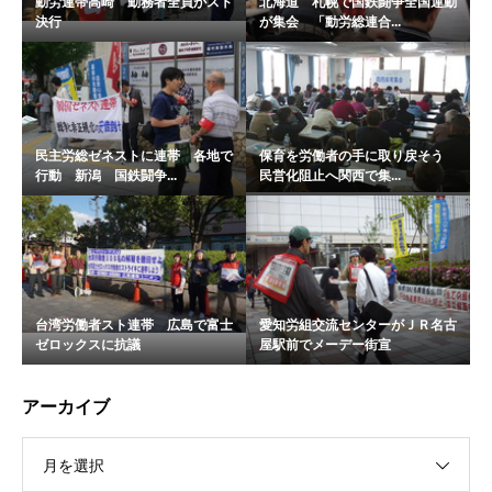
動労連帯高崎 勤務者全員がスト
北海道 札幌で国鉄闘争全国運動
決行
が集会 「動労総連合...
民主労総ゼネストに連帯 各地で
保育を労働者の手に取り戻そう
行動 新潟 国鉄闘争...
民営化阻止へ関西で集...
台湾労働者スト連帯 広島で富士
愛知労組交流センターがＪＲ名古
ゼロックスに抗議
屋駅前でメーデー街宣
アーカイブ
月を選択