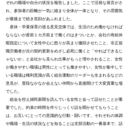
ぞれの職場や自分の状況を報告しました。ここで活発な発言がさ
れ、参加者の距離が一気に縮まり全体が一体となり、その雰囲気
が最後まで続き笑顔があふれました。
産休・学童保育の巡る意見交換では、生活のため働かなければ
ならないが産前１カ月前まで働くのはきついとか、会社の有給休
暇指定について女性中心に怒りが高まり撤回させたこと、非正規
職労働者が次の契約更新をめざし必死に働くと「やればできるじ
ゃないか」と会社から見られ仕事がもっと増やされること、女性
が働きやすい職場は男性にとっても働きやすい、女性が集中して
いる職場は権利意識が高く組合運動のリーダーも生まれるなどの
意見が、普段なかなか会えない仲間から直接聞けて大変貴重な場
でした。
総会を控え婦民新聞を読んでいる女性と会って話せたことが重
要でした。約束の時間を作りじっくり話を聞かせてもらうこと
は、お互いにとっての意識的な行動・闘いです。それぞれの体調
や職場・生活の状況などを知ることは支部活動の一番基本で、話