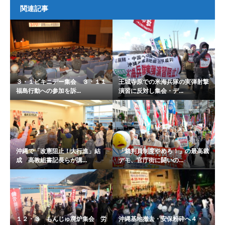
関連記事
３・１ビキニデー集会 ３・１１
王城寺原での米海兵隊の実弾射撃
福島行動への参加を訴...
演習に反対し集会・デ...
沖縄で「改憲阻止！大行進」結
「裁判員制度やめろ！」の最高裁
成 高教組書記長らが講...
デモ、官庁街に闘いの...
１２・３ もんじゅ廃炉集会 労
沖縄基地撤去・安保粉砕へ４・