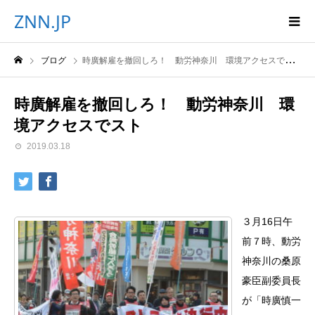
ZNN.JP
ブログ
時廣解雇を撤回しろ！ 動労神奈川 環境アクセスでスト
時廣解雇を撤回しろ！ 動労神奈川 環
境アクセスでスト
2019.03.18
３月16日午
前７時、動労
神奈川の桑原
豪臣副委員長
が「時廣慎一