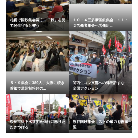
札幌で国鉄集会開く 「棘」を見
１０・４三多摩国鉄集会 １１・
て関生守ると誓う
２労働者集会へ労働組...
５・９集会に380人、大阪に続き
関西生コン支部への弾圧許すな
首都で道州制粉砕の...
全国アクション
奈良市従下水道委託強行に怒りた
熊谷国鉄集会 ストの威力を再確
たきつける
認