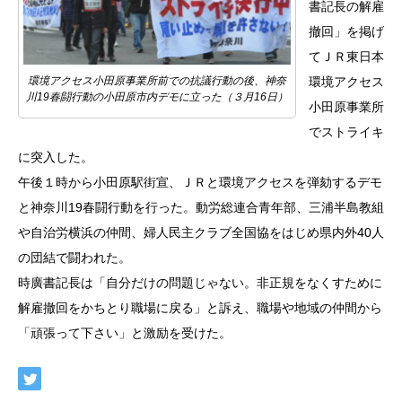
書記長の解雇
撤回」を掲げ
てＪＲ東日本
環境アクセス
環境アクセス小田原事業所前での抗議行動の後、神奈
川19春闘行動の小田原市内デモに立った（３月16日）
小田原事業所
でストライキ
に突入した。
午後１時から小田原駅街宣、ＪＲと環境アクセスを弾劾するデモ
と神奈川19春闘行動を行った。動労総連合青年部、三浦半島教組
や自治労横浜の仲間、婦人民主クラブ全国協をはじめ県内外40人
の団結で闘われた。
時廣書記長は「自分だけの問題じゃない。非正規をなくすために
解雇撤回をかちとり職場に戻る」と訴え、職場や地域の仲間から
「頑張って下さい」と激励を受けた。