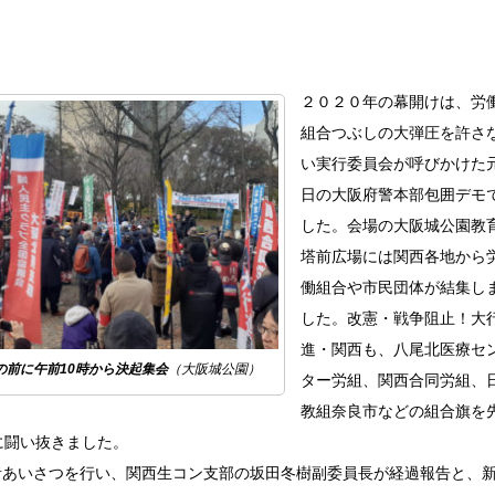
２０２０年の幕開けは、労
組合つぶしの大弾圧を許さ
い実行委員会が呼びかけた
日の大阪府警本部包囲デモ
した。会場の大阪城公園教
塔前広場には関西各地から
働組合や市民団体が結集し
した。改憲・戦争阻止！大
進・関西も、八尾北医療セ
の前に午前10時から決起集会
（大阪城公園）
ター労組、関西合同労組、
教組奈良市などの組合旗を
に闘い抜きました。
あいさつを行い、関西生コン支部の坂田冬樹副委員長が経過報告と、