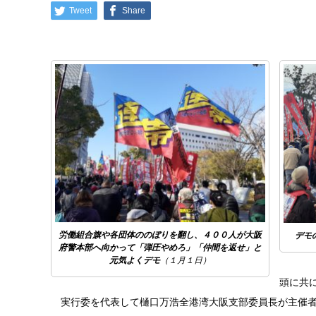
Tweet
Share
労働組合旗や各団体ののぼりを翻し、４００人が大阪
デモ
府警本部へ向かって「弾圧やめろ」「仲間を返せ」と
元気よくデモ
（１月１日）
頭に共
実行委を代表して樋口万浩全港湾大阪支部委員長が主催者