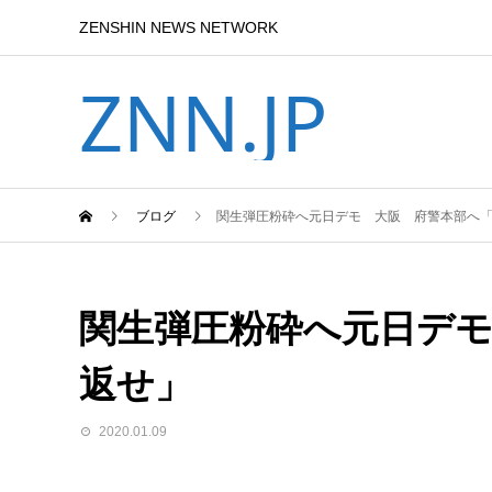
ZENSHIN NEWS NETWORK
ZNN.JP
ブログ
関生弾圧粉砕へ元日デモ 大阪 府警本部へ
関生弾圧粉砕へ元日デ
返せ」
2020.01.09