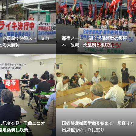
 小田原で時限スト ６カ
新宿メーデー 闘う労働運動の復権
とる大勝利
へ 改憲・天皇制と徹底対...
し記者会見 千曲ユニオ
国鉄解雇撤回労働委始まる 居直りと
定偽装し残業...
出席拒否のＪＲに怒り