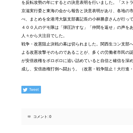
を反転攻勢の年にするとの決意表明を行いました。「スト
京滋実行委と東海の会から報告と決意表明があり、各地の
べ、まとめを全港湾大阪支部書記長の小林勝彦さんが行っ
４００人のデモ隊は「弾圧許すな」「仲間を返せ」の声を
人々から大注目でした。
戦争・改憲阻止決戦の幕は切られました。関西生コン支部
よる改憲攻撃そのものであることが、多くの労働者市民の
が安倍政権をボロボロに追い詰めていると自信と確信を深
成し、安倍政権打倒へ闘おう。（改憲・戦争阻止！大行進
Tweet
コメント:
0