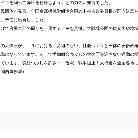
ライキを闘って弾圧を粉砕しよう」との力強い発言でした。
市民団体が発言。全国金属機械労組港合同の中村吉政委員長が闘う決意
て、デモに出発しました。
あげて府警本部の周りを一周するデモを貫徹。大阪城公園の観光客や地
への大弾圧が、ＪＲにおける「労組のない」社会づくりと一体の安倍政
認識になっています。そして労働組合つぶしの大弾圧を許さない運動の
めています。労組つぶしを許さず、改憲・戦争阻止！大行進を全国各地
・関西事務局）