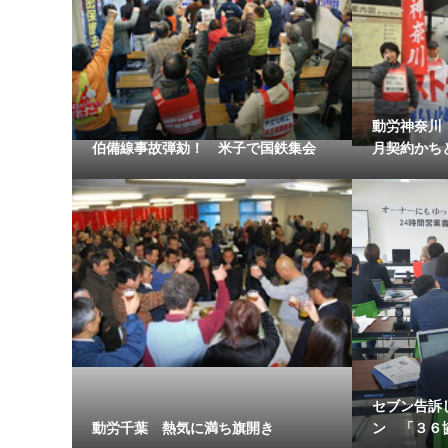
動労神奈川
伯備線事故弾劾！ 米子で国鉄集会
月契約かち
セブン告訴
動労千葉 熱気に満ち旗開き
ン 「３６協