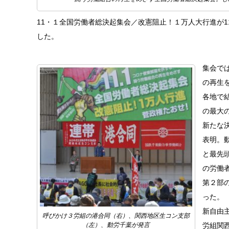
11・１全国労働者総決起集会／改憲阻止！１万人大行進が
した。
集会で
の再生
各地で
の最大
新たな
表明。
と最先
の労働
第２部
った。
新自由
呼びかけ３労組の港合同（右）、関西地区生コン支部
労組関
（左）、動労千葉が発言