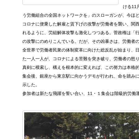
ける1
う労働組合の全国ネットワークを」のスローガンが、今ほ
コロナに便乗した解雇と賃下げの攻撃が労働者を襲い、関
れるように、労組解体攻撃も激化しつつある。菅政権は「
の攻撃にのめりこんでいる。だが、その凶暴さは、労働者
全世界で労働者民衆の体制変革に向けた総反乱が始まり、
た一人一人が、コロナによる苦難を突き破り、労働者の怒
真剣に模索し、構えを根本的に変えれば、この努力は本格
集会後、銀座から東京駅に向かうデモが行われ、命を踏み
示した。
参加者は新たな飛躍を誓い合い、11・１集会は階級的労働