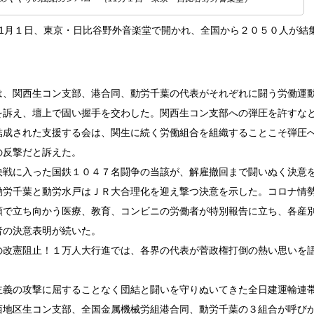
11月１日、東京・日比谷野外音楽堂で開かれ、全国から２０５０人が結
は、関西生コン支部、港合同、動労千葉の代表がそれぞれに闘う労働運
を訴え、壇上で固い握手を交わした。関西生コン支部への弾圧を許すな
結成された支援する会は、関生に続く労働組合を組織することこそ弾圧
の反撃だと訴えた。
決戦に入った国鉄１０４７名闘争の当該が、解雇撤回まで闘いぬく決意
動労千葉と動労水戸はＪＲ大合理化を迎え撃つ決意を示した。コロナ情
頭で立ち向かう医療、教育、コンビニの労働者が特別報告に立ち、各産
者の決意表明が続いた。
の改憲阻止！１万人大行進では、各界の代表が菅政権打倒の熱い思いを
主義の攻撃に屈することなく団結と闘いを守りぬいてきた全日建運輸連
西地区生コン支部、全国金属機械労組港合同、動労千葉の３組合が呼び