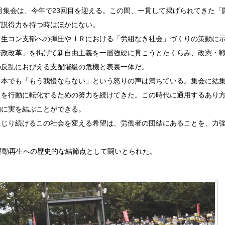
1月集会は、今年で23回目を迎える。この間、一貫して掲げられてきた「
ど説得力を持つ時はほかにない。
西生コン支部への弾圧やＪＲにおける「労組なき社会」づくりの策動に
行政改革」を掲げて新自由主義を一層強硬に貫こうとたくらみ、改憲・
の反乱におびえる支配階級の危機と表裏一体だ。
日本でも「もう我慢ならない」という怒りの声は満ちている。集会に結
りを行動に転化するための努力を続けてきた。この時代に通用するあり
的に実を結ぶことができる。
にじり続けるこの社会を変える希望は、労働者の団結にあることを、力
運動再生への歴史的な結節点として闘いとられた。