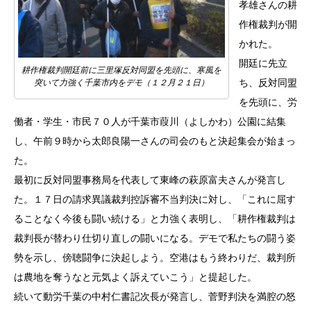
孝雄さんの耕
作権裁判が開
かれた。
開廷に先立
耕作権裁判開廷前に三里塚反対同盟を先頭に、寒風を
ち、反対同盟
突いて力強く千葉市内をデモ（１２月２１日）
を先頭に、労
働者・学生・市民７０人が千葉市葭川（よしかわ）公園に結集
し、午前９時から太郎良陽一さんの司会のもと決起集会が始まっ
た。
最初に反対同盟事務局を代表して東峰の萩原富夫さんが発言し
た。１７日の請求異議裁判控訴審不当判決に対し、「これに屈す
ることなく今後も闘い続ける」と力強く表明し、「耕作権裁判は
裁判長が替わり仕切り直しの闘いになる。デモで私たちの闘う姿
勢を示し、傍聴闘争に決起しよう。空港はもう終わりだ、裁判所
は農地を奪うなと元気よく訴えていこう」と提起した。
続いて動労千葉の中村仁書記次長が発言し、菅野判決を満腔の怒