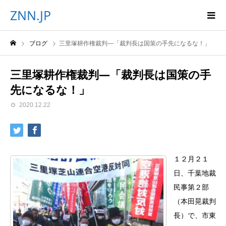
ZNN.JP
ブログ
三里塚耕作権裁判―「裁判長は国策の手先になるな！」
三里塚耕作権裁判―「裁判長は国策の手
先になるな！」
2020.12.22
１２月２１
日、千葉地裁
民事第２部
（本田晃裁判
長）で、市東