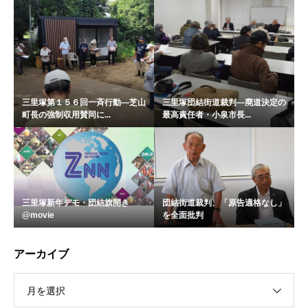
三里塚第１５６回一斉行動―芝山
三里塚団結街道裁判―廃道決定の
町長の強制収用賛同に...
最高責任者・小泉市長...
三里塚新年デモ・団結旗開き
団結街道裁判、「原告適格なし」
@movie
を全面批判
アーカイブ
月を選択