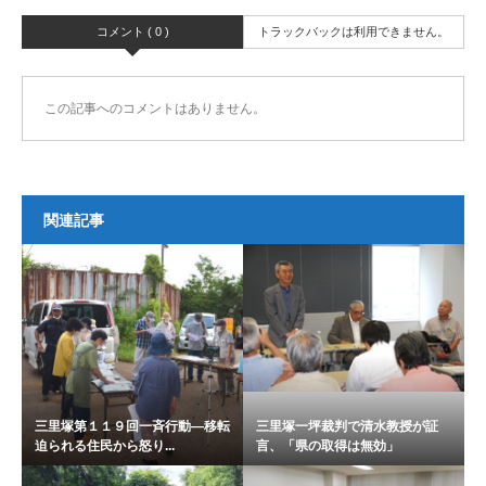
コメント ( 0 )
トラックバックは利用できません。
この記事へのコメントはありません。
関連記事
三里塚第１１９回一斉行動―移転
三里塚一坪裁判で清水教授が証
迫られる住民から怒り...
言、「県の取得は無効」