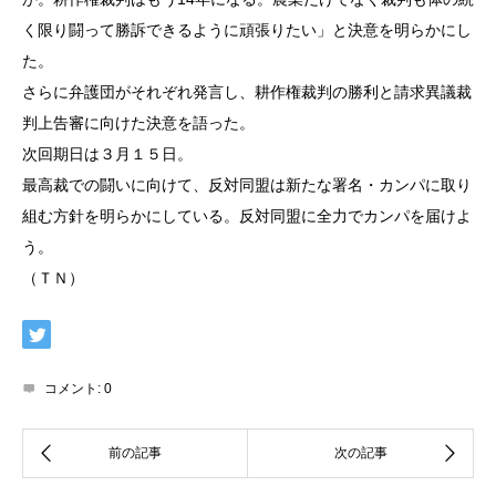
く限り闘って勝訴できるように頑張りたい」と決意を明らかにし
た。
さらに弁護団がそれぞれ発言し、耕作権裁判の勝利と請求異議裁
判上告審に向けた決意を語った。
次回期日は３月１５日。
最高裁での闘いに向けて、反対同盟は新たな署名・カンパに取り
組む方針を明らかにしている。反対同盟に全力でカンパを届けよ
う。
（ＴＮ）
コメント:
0