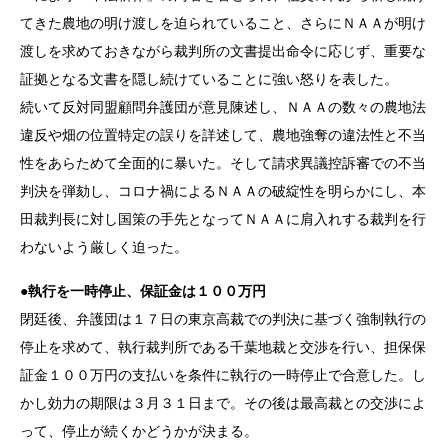
てきた農地の明け渡しを迫られていること、さらにＮＡＡが明け
渡しを求めておきながら裁判所の文書提出命令に応じず、重要な
証拠となる文書を隠し続けていることに強い怒りを表した。
続いて反対同盟顧問弁護団が意見陳述し、ＮＡＡの数々の農地法
違反や畑の位置特定の誤りを詳述して、農地強奪の違法性と不当
性をあらためて全面的に暴いた。そして請求異議控訴審での不当
判決を弾劾し、コロナ禍によるＮＡＡの破綻性を明らかにし、本
田裁判長に対し国策の手先となってＮＡＡに肩入れする裁判を行
わないよう厳しく迫った。
●執行を一時停止、保証金は１００万円
閉廷後、弁護団は１７日の東京高裁での判決に基づく強制執行の
停止を求めて、執行裁判所である千葉地裁と交渉を行い、担保保
証金１００万円の支払いを条件に執行の一時停止で合意した。し
かし効力の期限は３月３１日まで。その後は最高裁との交渉によ
って、停止が続くかどうかが決まる。