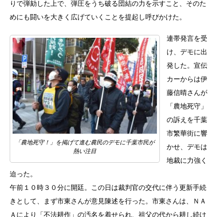
りで弾劾した上で、弾圧をうち破る団結の力を示すこと、そのた
めにも闘いを大きく広げていくことを提起し呼びかけた。
連帯発言を受
け、デモに出
発した。宣伝
カーからは伊
藤信晴さんが
「農地死守」
の訴えを千葉
市繁華街に響
「農地死守！」を掲げて進む農民のデモに千葉市民が
かせ、デモは
熱い注目
地裁に力強く
迫った。
午前１０時３０分に開廷。この日は裁判官の交代に伴う更新手続
きとして、まず市東さんが意見陳述を行った。市東さんは、ＮＡ
Ａにより「不法耕作」の汚名を着せられ、祖父の代から耕し続け