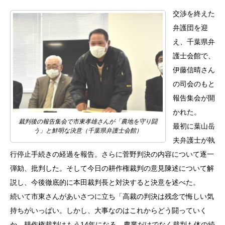
交渉を終えた
弁護団を迎
え、千葉県弁
護士会館で、
伊藤信晴さん
の司会のもと
報告集会が開
かれた。
裁判後の報告集会で市東孝雄さんが「農地を守り闘
最初に葉山岳
う」と鮮明な決意（千葉県弁護士会館）
夫弁護士が執
行停止手続きの経過を報告。さらに菅野判決の内容について逐一
弾劾、批判した。そして今日の耕作権裁判の意見陳述について解
説し、今後徹底的に本田裁判長と対決すると決意を述べた。
続いて市東さんがあいさつに立ち「高裁の判決は残念で悔しい気
持ちがいっぱい。しかし、大事なのはこれからどう闘っていく
か。耕作権裁判はもう14年になる。農業だけでなく裁判も体の続