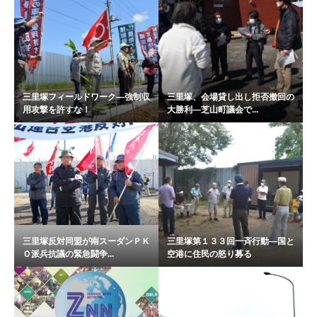
三里塚フィールドワーク―強制収
三里塚、会場貸し出し拒否撤回の
用攻撃を許すな！
大勝利―芝山町議会で...
三里塚反対同盟が南スーダンＰＫ
三里塚第１３３回一斉行動―国と
Ｏ派兵抗議の緊急闘争...
空港に住民の怒り募る