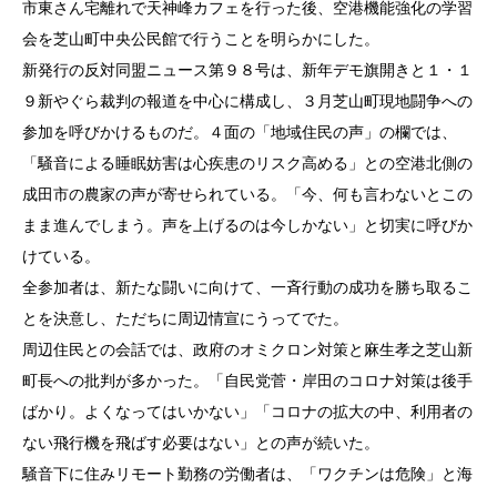
市東さん宅離れで天神峰カフェを行った後、空港機能強化の学習
会を芝山町中央公民館で行うことを明らかにした。
新発行の反対同盟ニュース第９８号は、新年デモ旗開きと１・１
９新やぐら裁判の報道を中心に構成し、３月芝山町現地闘争への
参加を呼びかけるものだ。４面の「地域住民の声」の欄では、
「騒音による睡眠妨害は心疾患のリスク高める」との空港北側の
成田市の農家の声が寄せられている。「今、何も言わないとこの
まま進んでしまう。声を上げるのは今しかない」と切実に呼びか
けている。
全参加者は、新たな闘いに向けて、一斉行動の成功を勝ち取るこ
とを決意し、ただちに周辺情宣にうってでた。
周辺住民との会話では、政府のオミクロン対策と麻生孝之芝山新
町長への批判が多かった。「自民党菅・岸田のコロナ対策は後手
ばかり。よくなってはいかない」「コロナの拡大の中、利用者の
ない飛行機を飛ばす必要はない」との声が続いた。
騒音下に住みリモート勤務の労働者は、「ワクチンは危険」と海