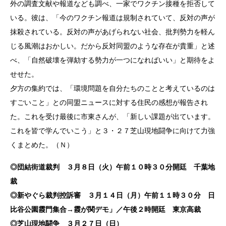
外の調査文献や報道なども調べ、一家でワクチン接種を拒否して
いる。彼は、「今のワクチン報道は規制されていて、反対の声が
抹殺されている。反対の声があげられない社会、批判勢力を軽ん
じる風潮はおかしい。だから反対同盟のような存在が貴重」と述
べ、「自然破壊を弾劾する勢力が一つになればいい」と期待をよ
せせた。
夕方の集約では、「環境問題を自分たちのことと考えているのは
すごいこと」との同盟ニュースに対する住民の感想が報告され
た。これを受け最後に市東さんが、「新しい課題が出ています。
これを皆で学んでいこう」と３・２７芝山現地闘争に向けて力強
くまとめた。（Ｎ）
◎団結街道裁判 ３月８日（火）午前１０時３０分開廷 千葉地
裁
◎新やぐら裁判控訴審 ３月１４日（月）午前１１時３０分 日
比谷公園霞門集合→霞が関デモ」
／午後２時開廷 東京高裁
◎芝山現地闘争 ３月２７日（日）