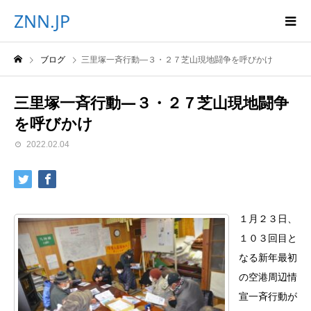
ZNN.JP
ブログ
三里塚一斉行動―３・２７芝山現地闘争を呼びかけ
三里塚一斉行動―３・２７芝山現地闘争
を呼びかけ
2022.02.04
１月２３日、
１０３回目と
なる新年最初
の空港周辺情
宣一斉行動が