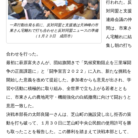
行われた。反
対同盟と支援
連絡会議の仲
一斉行動出発を前に、反対同盟と支援連は天神峰の市
間は、市東さ
東さん宅離れで打ち合わせと反対同盟ニュースの準備
（１月２３日 成田市）
ん宅離れに結
集し朝の打ち
合わせを行った。
最初に萩原富夫さんが、団結旗開きで「気候変動阻止を三里塚闘
争の正面課題に」と「闘争宣言２０２２」に入れ、新たな挑戦を
開始した意義を改めて提起した。参加者からも意見が出され、学
習や活動に積極的に取り組み、全世界で立ち上がる若者ととも
に、市東さんの農地死守・機能強化の白紙撤廃に向けて闘おうと
意思一致した。
決戦本部長の太郎良陽一さんは、芝山町の施設貸し出し拒否の策
動を打ち破って、１月３０日に芝山町中央公民館の使用許可を勝
ち取ったことを報告した。この勝利を踏まえて決戦本部として、