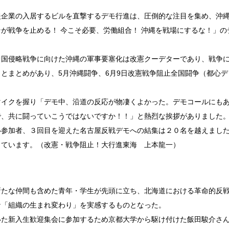
企業の入居するビルを直撃するデモ行進は、圧倒的な注目を集め、沖
が戦争を止める！ 今こそ必要、労働組合！ 沖縄を戦場にするな！」の
国侵略戦争に向けた沖縄の軍事要塞化は改憲クーデターであり、戦争
とまとめがあり、5月沖縄闘争、6月9日改憲戦争阻止全国闘争（都心デ
イクを握り「デモ中、沿道の反応が物凄くよかった。デモコールにも
で、共に闘っていこうではないですか！！」と熱烈な挨拶がありました
い参加者、３回目を迎えた名古屋反戦デモへの結集は２０名を越えまし
しています。（改憲・戦争阻止！大行進東海 上本龍一）
たな仲間も含めた青年・学生が先頭に立ち、北海道における革命的反
な「組織の生まれ変わり」を実感するものとなった。
た新入生歓迎集会に参加するため京都大学から駆け付けた飯田駿介さ