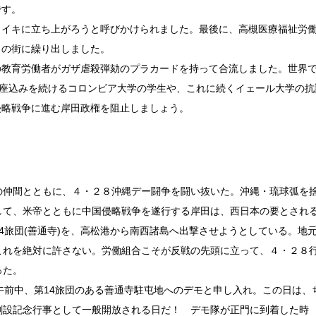
です。
イキに立ち上がろうと呼びかけられました。最後に、高槻医療福祉労
田の街に繰り出しました。
教育労働者がガザ虐殺弾劾のプラカードを持って合流しました。世界
ら座込みを続けるコロンビア大学の学生や、これに続くイェール大学の抗
侵略戦争に進む岸田政権を阻止しましょう。
仲間とともに、４・２８沖縄デー闘争を闘い抜いた。沖縄・琉球弧を
して、米帝とともに中国侵略戦争を遂行する岸田は、西日本の要とされ
14旅団(善通寺)を、高松港から南西諸島へ出撃させようとしている。地
これを絶対に許さない。労働組合こそが反戦の先頭に立って、４・２８
った。
午前中、第14旅団のある善通寺駐屯地へのデモと申し入れ。この日は、
創設記念行事として一般開放される日だ！ デモ隊が正門に到着した時