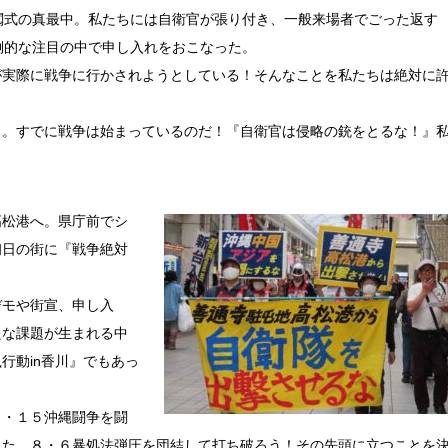
閲式の真最中。私たちには自衛官が張り付き、一般来場者でごった返す
倒的な注目の中で申し入れをおこなった。
実際に戦争に行かされようとしている！そんなことを私たちは絶対に
。すでに戦争は始まっているのだ！『自衛官は侵略の銃をとるな！』
松港へ。県庁前でシ
初日の街に『戦争絶対
モや街宣、申し入
たな課題が生まれる中
行動in香川』でもあっ
・１５沖縄闘争を闘
れた。８・６暴処法弾圧を団結して打ち破ろう！その先頭に立つことを