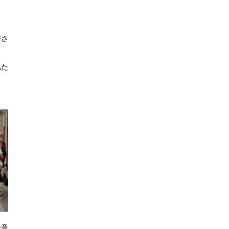
許さ
私た
決意