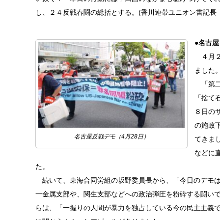
し、２４反戦春闘の総括とする。(香川連帯ユニオン書記長
●名古屋
４月２
ました
「第二
「捨て
８日の
の施政
名古屋反戦デモ（4月28日）
てきま
などに
た。
続いて、東海合同労組の坂野委員長から、「今日のデモは
一金属支部や、関生支部などへの政治弾圧を粉砕する闘い
らは、「一握りの人間が暴力を独占している今の民主主義