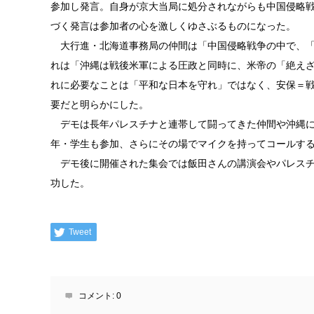
参加し発言。自身が京大当局に処分されながらも中国侵略
づく発言は参加者の心を激しくゆさぶるものになった。
大行進・北海道事務局の仲間は「中国侵略戦争の中で、「
れは「沖縄は戦後米軍による圧政と同時に、米帝の「絶え
れに必要なことは「平和な日本を守れ」ではなく、安保＝
要だと明らかにした。
デモは長年パレスチナと連帯して闘ってきた仲間や沖縄に
年・学生も参加、さらにその場でマイクを持ってコールす
デモ後に開催された集会では飯田さんの講演会やパレスチ
功した。
Tweet
コメント:
0