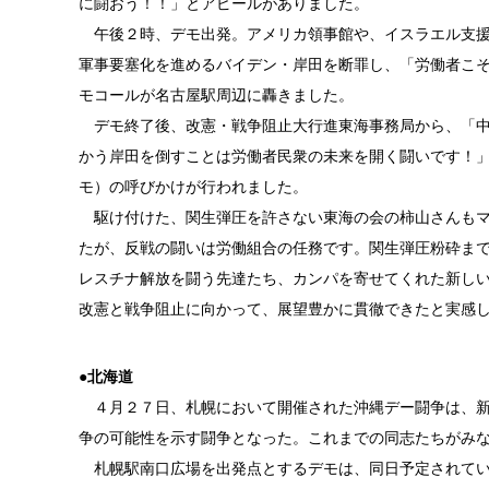
に闘おう！！」とアピールがありました。
午後２時、デモ出発。アメリカ領事館や、イスラエル支援
軍事要塞化を進めるバイデン・岸田を断罪し、「労働者こそ
モコールが名古屋駅周辺に轟きました。
デモ終了後、改憲・戦争阻止大行進東海事務局から、「中
かう岸田を倒すことは労働者民衆の未来を開く闘いです！」
モ）の呼びかけが行われました。
駆け付けた、関生弾圧を許さない東海の会の柿山さんもマ
たが、反戦の闘いは労働組合の任務です。関生弾圧粉砕ま
レスチナ解放を闘う先達たち、カンパを寄せてくれた新し
改憲と戦争阻止に向かって、展望豊かに貫徹できたと実感
●北海道
４月２７日、札幌において開催された沖縄デー闘争は、新
争の可能性を示す闘争となった。これまでの同志たちがみ
札幌駅南口広場を出発点とするデモは、同日予定されてい