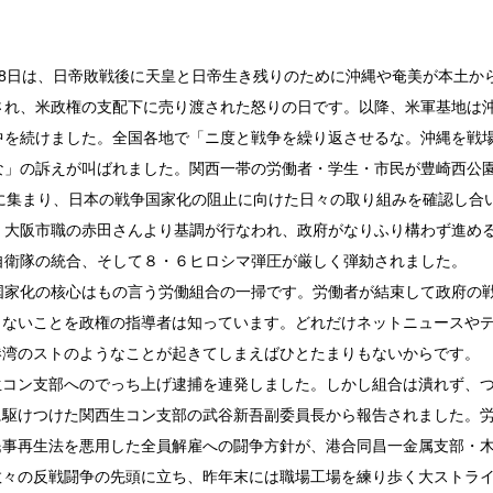
8日は、日帝敗戦後に天皇と日帝生き残りのために沖縄や奄美が本土か
され、米政権の支配下に売り渡された怒りの日です。以降、米軍基地は
中を続けました。全国各地で「ニ度と戦争を繰り返させるな。沖縄を戦
な」の訴えが叫ばれました。関西一帯の労働者・学生・市民が豊崎西公
日に集まり、日本の戦争国家化の阻止に向けた日々の取り組みを確認し合
。大阪市職の赤田さんより基調が行なわれ、政府がなりふり構わず進め
自衛隊の統合、そして８・６ヒロシマ弾圧が厳しく弾劾されました。
家化の核心はもの言う労働組合の一掃です。労働者が結束して政府の
きないことを政権の指導者は知っています。どれだけネットニュースや
港湾のストのようなことが起きてしまえばひとたまりもないからです。
コン支部へのでっち上げ逮捕を連発しました。しかし組合は潰れず、
に駆けつけた関西生コン支部の武谷新吾副委員長から報告されました。
民事再生法を悪用した全員解雇への闘争方針が、港合同昌一金属支部・
数々の反戦闘争の先頭に立ち、昨年末には職場工場を練り歩く大ストラ