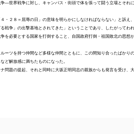
戦争―世界戦争に対し、キャンパス・街頭で体を張って闘う立場とそれ
４・２８＝屈辱の日」の意味を明らかにしなければならない」と訴え
ざる戦争」の出撃基地とされてきた」ということであり、したがってわ
戦争を必要とする国家を打倒すること、自国政府打倒・祖国敗北の思想
ルーツを持つ仲間など多様な仲間とともに、この間知り合ったばかり
るなど解放感に満ちたものになった。
ナ問題の提起、それと同時に大坂正明同志の親族からも発言を受け、