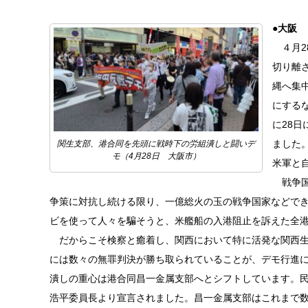
●大阪
４月2
切り離
縄へ集
にする
に28
ました
関生支部、港合同を先頭に戦時下の労組潰しと闘いデ
モ（4月28日 大阪市）
米軍と
戦争国
争策に対抗し続ける限り、一億総火の玉の戦争国家などで
ビを使って人々を騙そうと、米艦船の入港阻止を訴えた全
だからこそ検察と癒着し、関西において特に活発な関西生
には数々の無罪判決が勝ち取られていることが、デモ行進
潰しの重心は港合同昌一金属支部へとシフトしています。
浩平委員長より宣言されました。昌一金属支部はこれまで