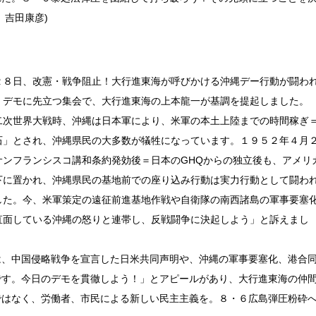
 吉田康彦)
８日、改憲・戦争阻止！大行進東海が呼びかける沖縄デー行動が闘わ
。デモに先立つ集会で、大行進東海の上本龍一が基調を提起しました。
次世界大戦時、沖縄は日本軍により、米軍の本土上陸までの時間稼ぎ
石」とされ、沖縄県民の大多数が犠牲になっています。１９５２年４月
サンフランシスコ講和条約発効後＝日本のGHQからの独立後も、アメリ
下に置かれ、沖縄県民の基地前での座り込み行動は実力行動として闘わ
した。今、米軍策定の遠征前進基地作戦や自衛隊の南西諸島の軍事要塞
直面している沖縄の怒りと連帯し、反戦闘争に決起しよう」と訴えまし
、中国侵略戦争を宣言した日米共同声明や、沖縄の軍事要塞化、港合
です。今日のデモを貫徹しよう！」とアピールがあり、大行進東海の仲
ではなく、労働者、市民による新しい民主主義を。８・６広島弾圧粉砕