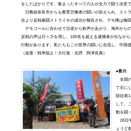
をしたばかりです。集まったすべての人が全力で闘う決意
日教組奈良市からも教育労働者の闘いが訴えられ、ストラ
合より反戦春闘ストライキの成功が報告され、デモ隊は梅
デモコールに合わせて沿道から歓声があがり、海外からの
反戦の声は日々力を増し、100名を超える逮捕者が出なが
行動があります。私たちもこの世界の闘いに合流し、中国
（改憲・戦争阻止！大行進・北摂 阿津良典）
●香川
全国の
て石に
陸自第
して、
動を闘
28日
ょうど