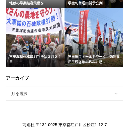
地裁の早期結審策動を...
学生勾留理由開示公判
三里塚耕作権裁判判決は３月２４
三里塚フィールドワーク―強制収
日
用手続き踏み込みに怒...
アーカイブ
月を選択
前進社 〒132-0025 東京都江戸川区松江1-12-7