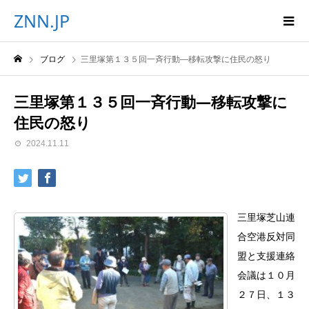
ZNN.JP
ブログ
三里塚第１３５回一斉行動―移転攻撃に住民の怒り
三里塚第１３５回一斉行動―移転攻撃に
住民の怒り
2024.11.11
三里塚芝山連
合空港反対同
盟と支援連絡
会議は１０月
２７日、１３