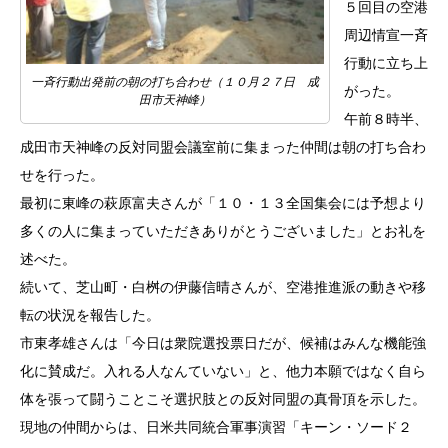
５回目の空港
周辺情宣一斉
行動に立ち上
一斉行動出発前の朝の打ち合わせ（１０月２７日 成
がった。
田市天神峰）
午前８時半、
成田市天神峰の反対同盟会議室前に集まった仲間は朝の打ち合わ
せを行った。
最初に東峰の萩原富夫さんが「１０・１３全国集会には予想より
多くの人に集まっていただきありがとうございました」とお礼を
述べた。
続いて、芝山町・白桝の伊藤信晴さんが、空港推進派の動きや移
転の状況を報告した。
市東孝雄さんは「今日は衆院選投票日だが、候補はみんな機能強
化に賛成だ。入れる人なんていない」と、他力本願ではなく自ら
体を張って闘うことこそ選択肢との反対同盟の真骨頂を示した。
現地の仲間からは、日米共同統合軍事演習「キーン・ソード２