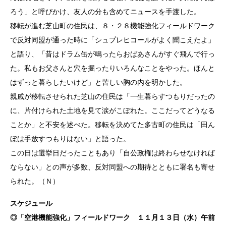
ろう」と呼びかけ、友人の分も含めてニュースを手渡した。
移転が進む芝山町の住民は、８・２８機能強化フィールドワーク
で反対同盟が通った時に「シュプレヒコールがよく聞こえたよ」
と語り、「昔はドラム缶が鳴ったらおばあさんがすぐ飛んで行っ
た。私もお父さんと穴を掘ったりいろんなことをやった。ほんと
はずっと暮らしたいけど」と苦しい胸の内を明かした。
親戚が移転させられた芝山の住民は「一生暮らすつもりだったの
に、片付けられた土地を見て涙がこぼれた。ここだってどうなる
ことか」と不安を述べた。移転を決めてた多古町の住民は「田ん
ぼは手放すつもりはない」と語った。
この日は選挙日だったこともあり「自公政権は終わらせなければ
ならない」との声が多数、反対同盟への期待とともに署名も寄せ
られた。（Ｎ）
スケジュール
◎「空港機能強化」フィールドワーク １１月１３日（水）午前