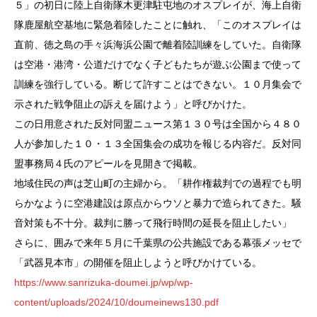
５」の初日に陸上自衛隊木更津駐屯地のオスプレイが、海上自衛
隊鹿屋航空基地に緊急着陸したことに触れ、「このオスプレイは
直前、徳之島の手々浜海浜公園で離着陸訓練をしていた。自衛隊
は空港・港湾・公道だけでなく子どもたちが遊ぶ公園まで使って
訓練を強行している。断じて許すことはできない。１０月集会で
示された戦争阻止の訴えを届けよう」と呼びかけた。
この日用意された反対同盟ニュース第１３０号は全国から４８０
人が参加した１０・１３全国集会の成功を報じる内容だ。反対同
盟事務局４氏のアピールを見開きで掲載。
地域住民の声は芝山町の主婦から。「耕作権裁判での過程でも明
らかなように空港建設は原点からウソと暴力で造られてきた。騒
音対策も不十分。裁判に勝って飛行時間の延長を阻止したい」
さらに、囲みで来年５月に千葉県の公共施設である幕張メッセで
「武器見本市」の開催を阻止しようと呼びかけている。
https://www.sanrizuka-doumei.jp/wp/wp-
content/uploads/2024/10/doumeinews130.pdf