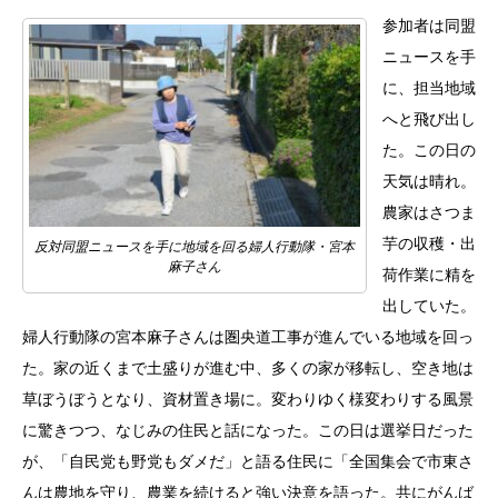
参加者は同盟
ニュースを手
に、担当地域
へと飛び出し
た。この日の
天気は晴れ。
農家はさつま
芋の収穫・出
反対同盟ニュースを手に地域を回る婦人行動隊・宮本
麻子さん
荷作業に精を
出していた。
婦人行動隊の宮本麻子さんは圏央道工事が進んでいる地域を回っ
た。家の近くまで土盛りが進む中、多くの家が移転し、空き地は
草ぼうぼうとなり、資材置き場に。変わりゆく様変わりする風景
に驚きつつ、なじみの住民と話になった。この日は選挙日だった
が、「自民党も野党もダメだ」と語る住民に「全国集会で市東さ
んは農地を守り、農業を続けると強い決意を語った。共にがんば