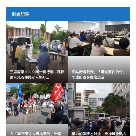
関連記事
三里塚第１１９回一斉行動―移転
団結街道裁判、「廃道要件日付」
迫られる住民から怒り...
で成田市を徹底追及
８・30市東さん農地裁判、千葉
暴力的弾圧と対決―天神峰決戦３