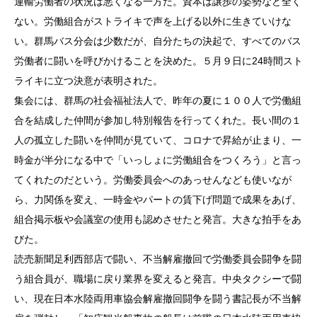
運輸労働者の状況は悪くなる一方だ。資本は譲歩の姿勢など全く
ない。労働組合がストライキで声を上げる以外に生きていけな
い。群馬バス分会は少数だが、自分たちの決起で、すべてのバス
労働者に闘いを呼びかけることを決めた。５月９日に24時間スト
ライキに立つ決意が表明された。
集会には、群馬の社会福祉法人で、昨年の夏に１００人で労働組
合を結成した仲間が参加し特別報告を行ってくれた。長い間の１
人の孤立した闘いを仲間が見ていて、コロナで昇給が止まり、一
時金が半分になる中で「いっしょに労働組合をつくろう」と言っ
てくれたのだという。労働委員会へのあっせんなども使いなが
ら、力関係を変え、一時金やパートの賃下げ問題で成果をあげ、
組合掲示板や会議室の使用も認めさせたと発言。大きな拍手をあ
びた。
読売新聞足利西部店で闘い、不当解雇撤回で労働委員会闘争を闘
う組合員が、職場に戻り業界を変えると発言。中央タクシーで闘
い、現在日本水陸両用車協会解雇撤回闘争を闘う書記長が不当解