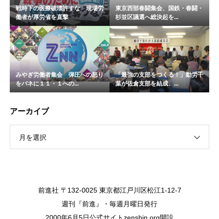
戦時下の医療破壊許すな 現場労
東京西部春闘集会、国鉄・春闘・
働者が厚労省を直撃
杉並区議選へ総決起を...
みやぎ労働者集会 弾圧への怒り
「最強の支部をつくる！」動労千
をバネに１１・１への...
葉が佐倉支部を結成、...
アーカイブ
月を選択
前進社 〒132-0025 東京都江戸川区松江1-12-7
週刊『前進』・毎週月曜日発行
2000年6月5日公式サイトzenshin.org開設