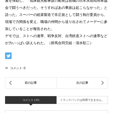
雇を弾劾し、「知床観光船事故の船長は前職の日本水陸両用車協
会で闘うべきだった。そうすればあの事故は起こらなかった」と
語った。スーパーの総菜製造で非正規として闘う執行委員から、
現場で力関係を変え、職場の仲間から送り出されてメーデーに参
加していることが報告された。
デモでは、ストへの連帯、戦争反対、台湾鉄道ストへの連帯など
が力いっぱい訴えられた。（群馬合同労組・清水彰二）
コメント:
0
コメント ( 0 )
トラックバックは利用できません。