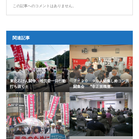
この記事へのコメントはありません。
関連記事
東北石けん闘争、地労委一日行動
７・２０ ９０人結集し鈴コン共
打ち抜く！
闘集会 〝非正規職撤...