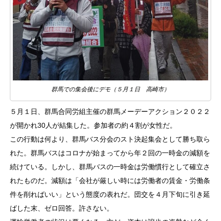
群馬での集会後にデモ（５月１日 高崎市）
５月１日、群馬合同労組主催の群馬メーデーアクション２０２２
が開かれ30人が結集した。参加者の約４割が女性だ。
この行動は何より、群馬バス分会のスト決起集会として勝ち取ら
れた。群馬バスはコロナが始まってから年２回の一時金の減額を
続けている。しかし、群馬バスの一時金は労働慣行として確立さ
れたものだ。減額は「会社が厳しい時には労働者の賃金・労働条
件を削ればいい」という態度の表れだ。団交を４月下旬に引き延
ばした末、ゼロ回答。許さない。