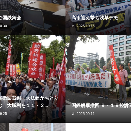
で国鉄集会
高市迎え撃ち浅草デモ
0.30
2025.10.16
雇撤回裁判 大法廷かちとり
 大勝利を１１・２...
国鉄解雇撤回 ９・１９控訴
9.25
2025.09.11