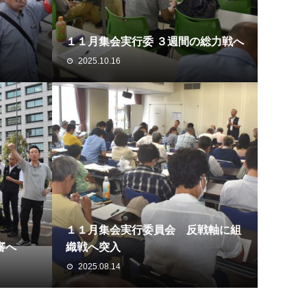
１１月集会実行委 ３週間の総力戦へ
2025.10.16
１１月集会実行委員会 反戦軸に組
審へ
織戦へ突入
2025.08.14