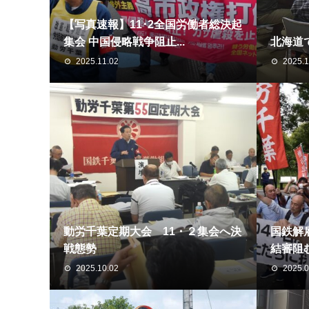
【写真速報】11･2全国労働者総決起
集会 中国侵略戦争阻止...
北海道
2025.11.02
2025.1
動労千葉定期大会 11・２集会へ決
国鉄解
戦態勢
結審阻む
2025.10.02
2025.0