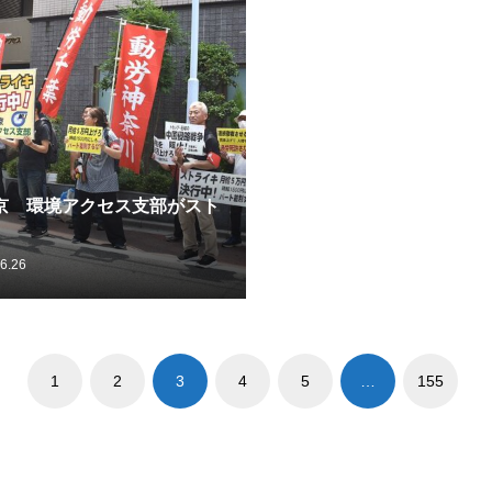
京 環境アクセス支部がスト
6.26
1
2
3
4
5
…
155